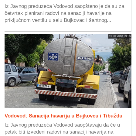
Iz Javnog preduzeća Vodovod saopšteno je da su za
četvrtak planirani radovi na sanaciji havarije na
priključnom ventilu u selu Bujkovac i šahtnog...
15.06.2018 09:05
Vodovod: Sanacija havarija u Bujkovcu i Tibuždu
Iz Javnog preduzeća Vodovod saopštavaju da će u
petak biti izvedeni radovi na sanaciji havarija na