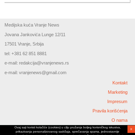
Medijska kuća Vranje News
Jovana Jankovića Lunge 12/11
17501 Vranje, Srbija
tel: +381 62 851 8881
e-mail:
redakcija@vranjenews.rs
e-mail:
vranjenews@gmail.com
Kontakt
Marketing
Impresum
Pravila korišćenja
O nama
Ovaj sajt koristi kolačiće (cookies) u cilju pružanja boljeg korisničkog iskustva,
X
Copyright © 2026 Vranjenews
prikazivanja personalizovanog sadržaja, sprečavanja spama, jednostavnije