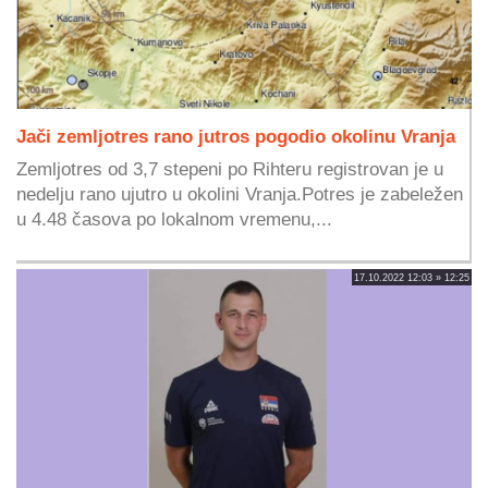
Jači zemljotres rano jutros pogodio okolinu Vranja
Zemljotres od 3,7 stepeni po Rihteru registrovan je u
nedelju rano ujutro u okolini Vranja.Potres je zabeležen
u 4.48 časova po lokalnom vremenu,...
17.10.2022 12:03 » 12:25