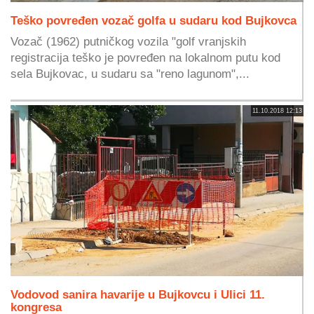
Teško povređen vozač golfa u sudaru kod Bujkovca
Vozač (1962) putničkog vozila "golf vranjskih
registracija teško je povređen na lokalnom putu kod
sela Bujkovac, u sudaru sa "reno lagunom",...
11.10.2018 12:13
Vodovod sanira havarije u Bujkovcu i Ulici 11.
kongresa