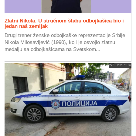
Zlatni Nikola: U stručnom štabu odbojkašica bio i
jedan naš zemljak
Drugi trener ženske odbojkaške reprezentacije Srbije
Nikola Milosavljević (1990), koji je osvojio zlatnu
medalju sa odbojkašicama na Svetskom...
29.10.2020 11:06