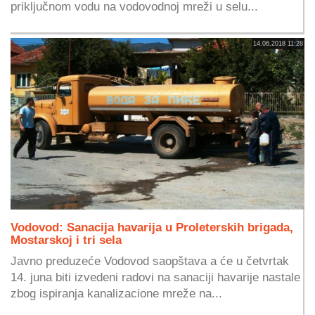
priključnom vodu na vodovodnoj mreži u selu...
14.06.2018 11:28
Vodovod: Sanacija havarija u Proleterskih brigada,
Mostarskoj i tri sela
Javno preduzeće Vodovod saopštava a će u četvrtak
14. juna biti izvedeni radovi na sanaciji havarije nastale
zbog ispiranja kanalizacione mreže na...