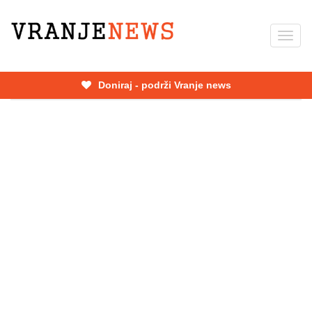
Skip
to
Toggl
main
navig
content
Doniraj - podrži Vranje news