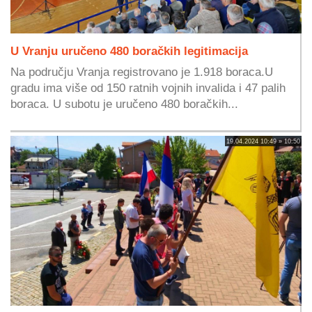
U Vranju uručeno 480 boračkih legitimacija
Na području Vranja registrovano je 1.918 boraca.U
gradu ima više od 150 ratnih vojnih invalida i 47 palih
boraca. U subotu je uručeno 480 boračkih...
19.04.2024 10:49 » 10:50