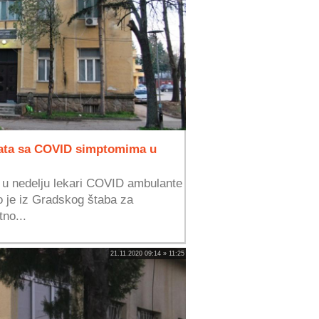
enata sa COVID simptomima u
u u nedelju lekari COVID ambulante
o je iz Gradskog štaba za
tno...
21.11.2020 09:14 » 11:25