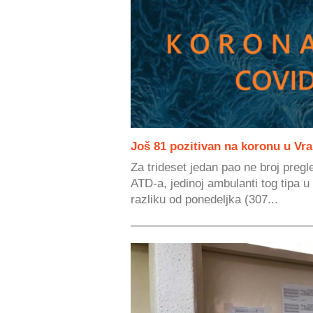
Još 81 pozitivan na koronu u Vra
Za trideset jedan pao ne broj pre
ATD-a, jedinoj ambulanti tog tipa u 
razliku od ponedeljka (307...