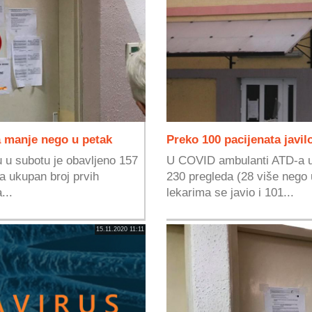
a manje nego u petak
Preko 100 pacijenata javi
 u subotu je obavljeno 157
U COVID ambulanti ATD-a u 
a ukupan broj prvih
230 pregleda (28 više nego 
...
lekarima se javio i 101...
15.11.2020 11:11