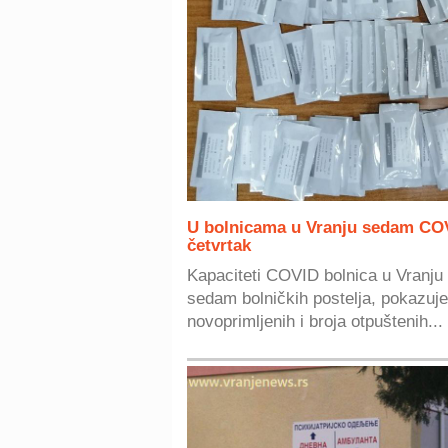
U bolnicama u Vranju sedam COV
četvrtak
Kapaciteti COVID bolnica u Vranju
sedam bolničkih postelja, pokazuje
novoprimljenih i broja otpuštenih...