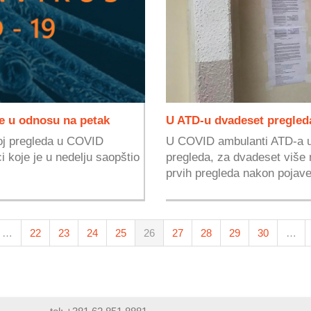
e u odnosu na petak
U ATD-u dvadeset pregled
roj pregleda u COVID
U COVID ambulanti ATD-a u 
 koje je u nedelju saopštio
pregleda, za dvadeset više 
prvih pregleda nakon pojave
…
22
23
24
25
26
27
28
29
30
…