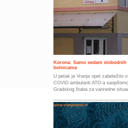
Korona: Samo sedam slobodnih p
bolnicama
U petak je Vranje opet zabeležilo 
COVID ambulanti ATD-a saopšteno j
Gradskog štaba za vanredne situaci