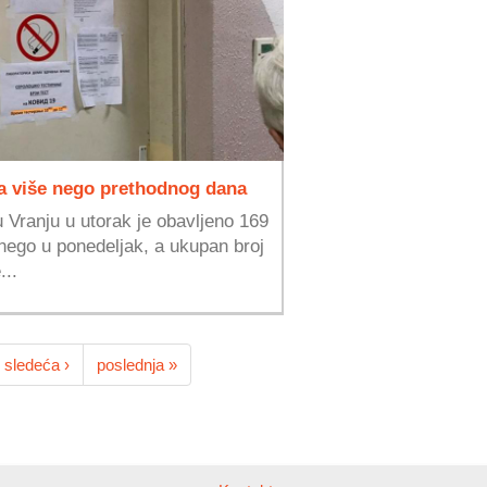
a više nego prethodnog dana
Vranju u utorak je obavljeno 169
nego u ponedeljak, a ukupan broj
...
sledeća ›
poslednja »