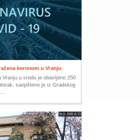
ražena koronom u Vranju
Vranju u sredu je obavljeno 250
utorak, saopšteno je iz Gradskog
...
30.11.2020 11:22