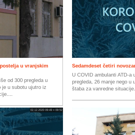
ostelja u vranjskim
Sedamdeset četiri novoza
U COVID ambulanti ATD-a u 
više od 300 pregleda u
pregleda, 26 manje nego u 
e u subotu ujutro iz
štaba za vanredne situacije.
je....
02.12.2020 09:49 » 09:52