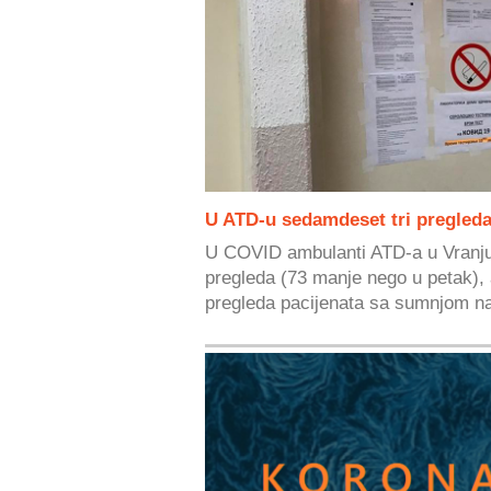
U ATD-u sedamdeset tri pregled
U COVID ambulanti ATD-a u Vranju
pregleda (73 manje nego u petak), 
pregleda pacijenata sa sumnjom na