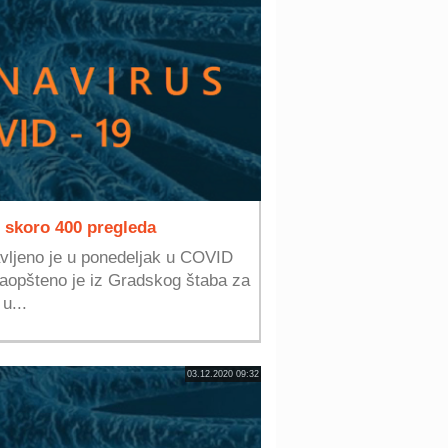
 skoro 400 pregleda
vljeno je u ponedeljak u COVID
saopšteno je iz Gradskog štaba za
u...
03.12.2020 09:32