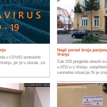
nju
Nagli porast broja pacij
Vranju
gleda u COVID ambulanti
Čak 255 pregleda obavili s
Vranju, jer je u utorak, za
u ATD-u u Vranju, saopšten
vanredne situacije.To je zna
22.11.2020 09:41 » 09:42