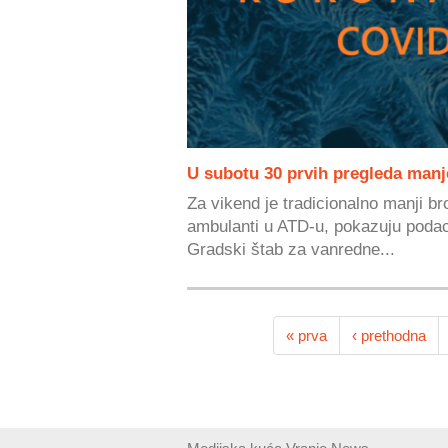
U subotu 30 prvih pregleda manj
Za vikend je tradicionalno manji b
ambulanti u ATD-u, pokazuju podaci
Gradski štab za vanredne...
« prva
‹ prethodna