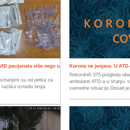
ID pacijenata više nego u
Korona ne jenjava: U ATD-
Rekordnih 375 pregleda oba
 smanjeni su od petka za
ambulanti ATD-a u Vranju, 
 razlika između broja
vanredne situacije.Dosad je 
05.12.2020 09:30 » 09:36