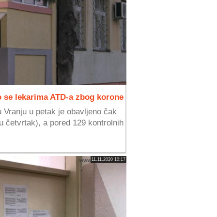
lo se lekarima ATD-a zbog korone
Vranju u petak je obavljeno čak
u četvrtak), a pored 129 kontrolnih
11.11.2020 10:17