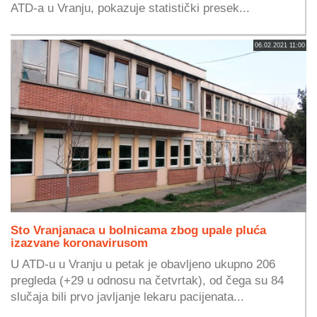
ATD-a u Vranju, pokazuje statistički presek...
06.02.2021 11:00
Sto Vranjanaca u bolnicama zbog upale pluća
izazvane koronavirusom
U ATD-u u Vranju u petak je obavljeno ukupno 206
pregleda (+29 u odnosu na četvrtak), od čega su 84
slučaja bili prvo javljanje lekaru pacijenata...