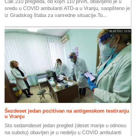
Čak 210 pregleda, od kojih 110 prvih, obavljeno je u
sredu u COVID ambulanti ATD-a u Vranju, saopšteno je
iz Gradskog štaba za vanredne situacije.To...
08.02.2021 10:00
Šezdeset jedan pozitivan na antigenskom testiranju
u Vranju
Sto sedamdeset jedan pregled (deset manje u odnosu
na subotu) obavljen je u nedelju u COVID ambulanti