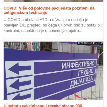
COVID: Više od polovine pacijenata pozitivni na
antigenskom testiranju
U COVID ambulanti ATD-a u Vranju u nedelju je
obavljen 141 pregled, od čega 67 prvih dok su ostali bili
kontrolni, saopšteno je u ponedeljak ujutro...
14.02.2021 10:43 » 11:47
U subotu vakcinisano i revakcinisano 900