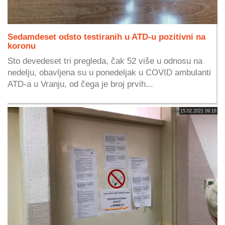
Sedamdeset odsto testiranih u ATD-u pozitivni na
koronu
Sto devedeset tri pregleda, čak 52 više u odnosu na
nedelju, obavljena su u ponedeljak u COVID ambulanti
ATD-a u Vranju, od čega je broj prvih...
15.02.2021 09:18