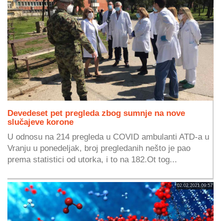
Devedeset pet pregleda zbog sumnje na nove
slučajeve korone
U odnosu na 214 pregleda u COVID ambulanti ATD-a u
Vranju u ponedeljak, broj pregledanih nešto je pao
prema statistici od utorka, i to na 182.Ot tog...
02.02.2021 09:57