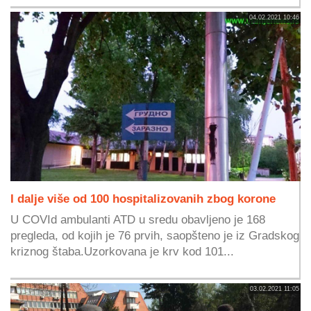
04.02.2021 10:46
I dalje više od 100 hospitalizovanih zbog korone
U COVId ambulanti ATD u sredu obavljeno je 168
pregleda, od kojih je 76 prvih, saopšteno je iz Gradskog
kriznog štaba.Uzorkovana je krv kod 101...
03.02.2021 11:05