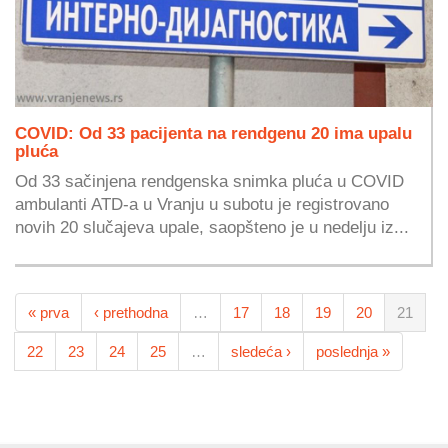
COVID: Od 33 pacijenta na rendgenu 20 ima upalu
pluća
Od 33 sačinjena rendgenska snimka pluća u COVID
ambulanti ATD-a u Vranju u subotu je registrovano
novih 20 slučajeva upale, saopšteno je u nedelju iz...
« prva
‹ prethodna
…
17
18
19
20
21
22
23
24
25
…
sledeća ›
poslednja »