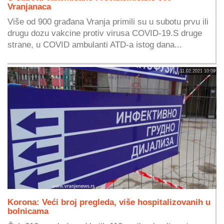
Vranjanaca
Više od 900 građana Vranja primili su u subotu prvu ili
drugu dozu vakcine protiv virusa COVID-19.S druge
strane, u COVID ambulanti ATD-a istog dana...
11.02.2021 10:09
Korona: Veći broj pregleda, više hospitalizovanih u
bolnicama