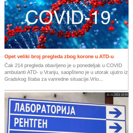
Opet veliki broj pregleda zbog korone u ATD-u
Čak 214 pregleda obavljeno je u ponedeljak u COVID
ambulanti ATD- u Vranju, saopšteno je u utorak ujutro iz
Gradskog štaba za vanredne situacije.Vrlo...
31.01.2021 10:55