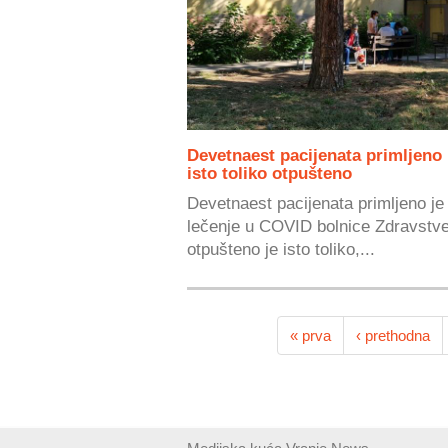
Devetnaest pacijenata primljeno
isto toliko otpušteno
Devetnaest pacijenata primljeno j
lečenje u COVID bolnice Zdravstve
otpušteno je isto toliko,...
« prva
‹ prethodna