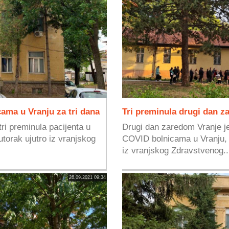
ama u Vranju za tri dana
Tri preminula drugi dan z
ri preminula pacijenta u
Drugi dan zaredom Vranje je
torak ujutro iz vranjskog
COVID bolnicama u Vranju, 
iz vranjskog Zdravstvenog..
26.09.2021 09:34