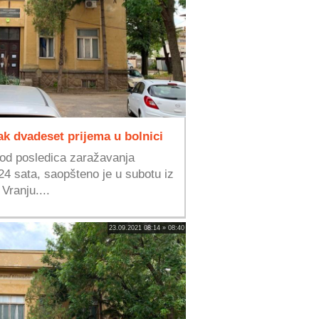
ak dvadeset prijema u bolnici
 od posledica zaražavanja
4 sata, saopšteno je u subotu iz
Vranju....
23.09.2021 08:14 » 08:40