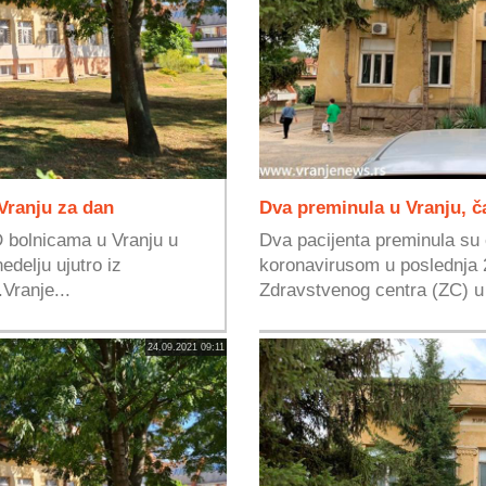
Vranju za dan
Dva preminula u Vranju, č
D bolnicama u Vranju u
Dva pacijenta preminula su
edelju ujutro iz
koronavirusom u poslednja 2
Vranje...
Zdravstvenog centra (ZC) u 
24.09.2021 09:11