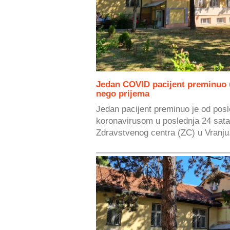
Jedan COVID pacijent preminuo u
nego prijema
Jedan pacijent preminuo je od pos
koronavirusom u poslednja 24 sata,
Zdravstvenog centra (ZC) u Vranju.