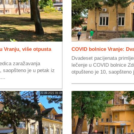
 Vranju, više otpusta
COVID bolnice Vranje: Dva
Dvadeset pacijenata primlje
ledica zaražavanja
lečenje u COVID bolnice Zd
 saopšteno je u petak iz
otpušteno je 10, saopšteno j
...
22.09.2021 09:46