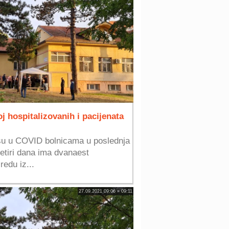
j hospitalizovanih i pacijenata
 su u COVID bolnicama u poslednja
četiri dana ima dvanaest
redu iz...
27.09.2021 09:06 » 09:11