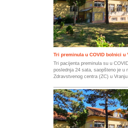
Tri preminula u COVID bolnici u 
Tri pacijenta preminula su u COVI
poslednja 24 sata, saopšteno je u n
Zdravstvenog centra (ZC) u Vranju.