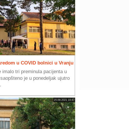
aredom u COVID bolnici u Vranju
 imalo tri preminula pacijenta u
saopšteno je u ponedeljak ujutro
.
25.09.2021 10:47