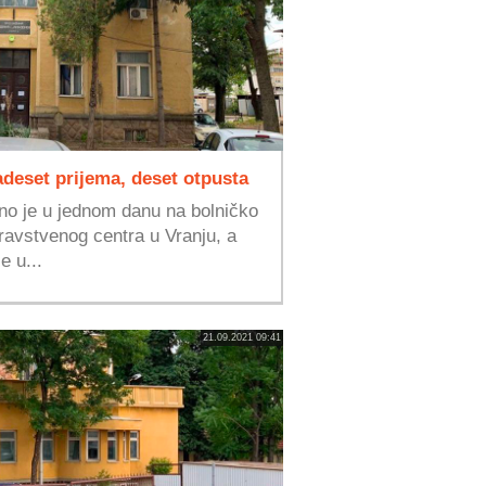
deset prijema, deset otpusta
no je u jednom danu na bolničko
ravstvenog centra u Vranju, a
e u...
21.09.2021 09:41