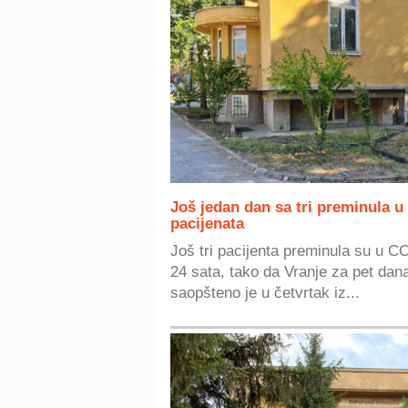
Još jedan dan sa tri preminula u
pacijenata
Još tri pacijenta preminula su u 
24 sata, tako da Vranje za pet dan
saopšteno je u četvrtak iz...