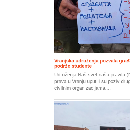
Vranjska udruženja pozvala građ
podrže studente
Udruženja Naš svet naša pravila (
prava u Vranju uputili su poziv dr
civilnim organizacijama,...