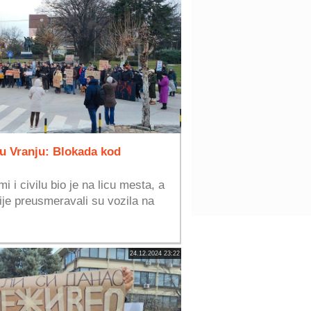
 u Vranju: Blokada kod
mi i civilu bio je na licu mesta, a
ije preusmeravali su vozila na
24.12.2024 23:22