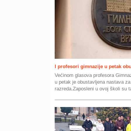
I profesori gimnazije u petak obu
Većinom glasova profesora Gimnaz
u petak je obustavljena nastava za 
razreda.Zaposleni u ovoj školi su t