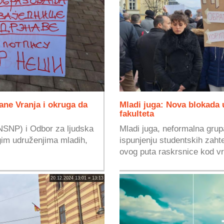
ane Vranja i okruga da
Mladi juga: Nova blokada
fakulteta
NSNP) i Odbor za ljudska
Mladi juga, neformalna grupa
ugim udruženjima mladih,
ispunjenju studentskih zaht
ovog puta raskrsnice kod vr
20.12.2024 13:01 » 13:13