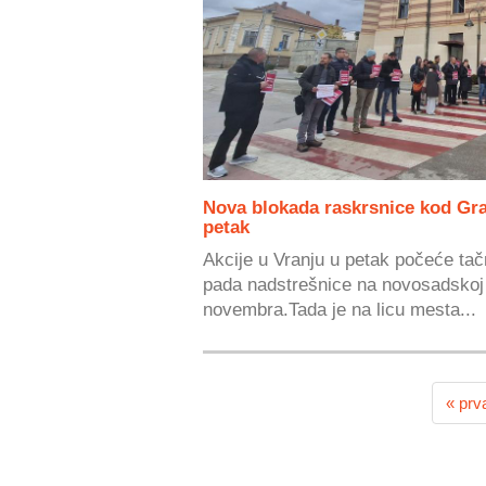
Nova blokada raskrsnice kod Gra
petak
Akcije u Vranju u petak počeće tač
pada nadstrešnice na novosadskoj Ž
novembra.Tada je na licu mesta...
« prv