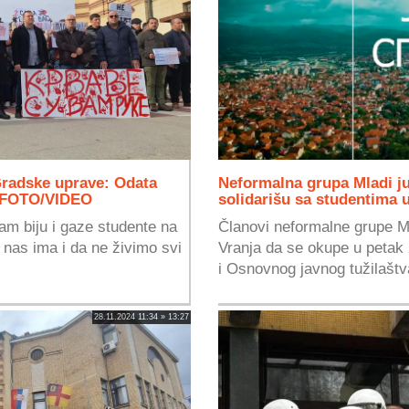
radske uprave: Odata
Neformalna grupa Mladi ju
u FOTO/VIDEO
solidarišu sa studentima
nam biju i gaze studente na
Članovi neformalne grupe Ml
nas ima i da ne živimo svi
Vranja da se okupe u petak
i Osnovnog javnog tužilaštva
28.11.2024 11:34 » 13:27