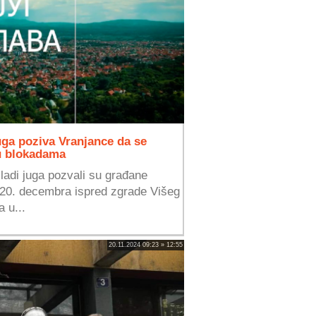
ga poziva Vranjance da se
 u blokadama
adi juga pozvali su građane
 20. decembra ispred zgrade Višeg
 u...
20.11.2024 09:23 » 12:55