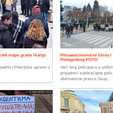
zaik mape grada Vranja
Petnaestominutna tišina i
Pedagoškog FOTO
padnici Policijske uprave u
Veći broj policajaca u unifor
pripadnici saobraćajne polic
alternativne pravce.Skup...
27.12.2024 09:59 » 10:15