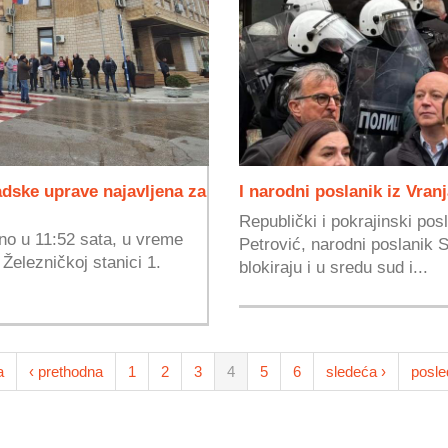
dske uprave najavljena za
I narodni poslanik iz Vra
Republički i pokrajinski pos
no u 11:52 sata, u vreme
Petrović, narodni poslanik S
elezničkoj stanici 1.
blokiraju i u sredu sud i...
a
‹ prethodna
1
2
3
4
5
6
sledeća ›
posle