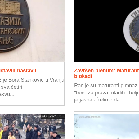
stavili nastavu
Završen plenum: Maturanti
blokadi
ije Bora Stanković u Vranju
Ranije su maturanti gimnazij
sva četiri
"bore za prava mladih i bolj
akvu...
je jasna - želimo da...
04.01.2025 13:12