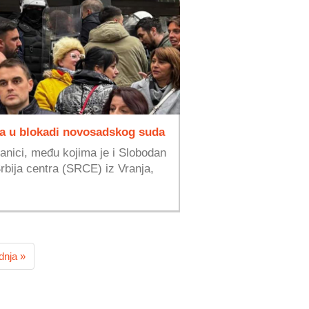
nja u blokadi novosadskog suda
lanici, među kojima je i Slobodan
rbija centra (SRCE) iz Vranja,
dnja »