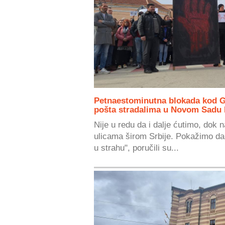
Petnaestominutna blokada kod G
pošta stradalima u Novom Sad
Nije u redu da i dalje ćutimo, dok 
ulicama širom Srbije. Pokažimo da 
u strahu", poručili su...