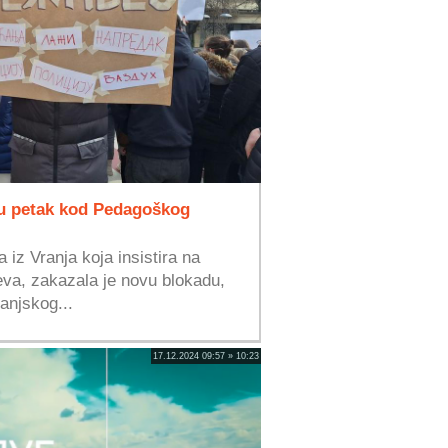
 u petak kod Pedagoškog
 iz Vranja koja insistira na
eva, zakazala je novu blokadu,
anjskog...
17.12.2024 09:57 » 10:23