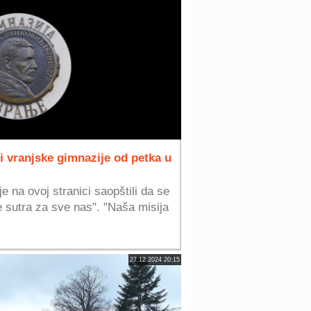
 vranjske gimnazije od petka u
e na ovoj stranici saopštili da se
e sutra za sve nas". "Naša misija
27.12.2024 20:15