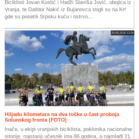
Biciklisti Jovan Kostić i Hadži Slaviša Jović, obojica iz
Vranja, te Dalibor Nakić iz Bujanovca stigli su na Krf
gde su posetili Srpsku kuću i ostrvo...
29.09.2018 13:06
Hiljadu kilometara na dva točka u čast proboja
Solunskog fronta (FOTO)
Inače, u ekipi vranjskih biciklista, poklonika nacionalne
istorije, najstariji učesnik ima 66 godina, a najmlađi 21.