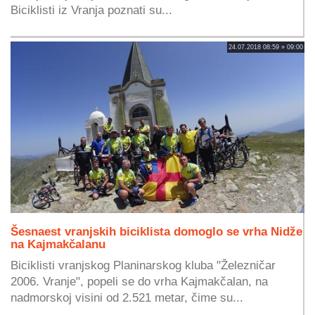
Biciklisti iz Vranja poznati su...
24.07.2018 08:59 » 09:00
Šesnaest vranjskih biciklista domoglo se vrha Nidže
na Kajmakčalanu
Biciklisti vranjskog Planinarskog kluba "Železničar
2006. Vranje", popeli se do vrha Kajmakčalan, na
nadmorskoj visini od 2.521 metar, čime su...