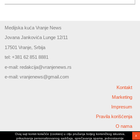
Medijska kuća Vranje News
Jovana Jankovića Lunge 12/11
17501 Vranje, Srbija
tel: +381 62 851 8881
e-mail:
redakcija@vranjenews.rs
e-mail:
vranjenews@gmail.com
Kontakt
Marketing
Impresum
Pravila korišćenja
O nama
Ovaj sajt koristi kolačiće (cookies) u cilju pružanja boljeg korisničkog iskustva,
X
Copyright © 2026 Vranjenews
prikazivanja personalizovanog sadržaja, sprečavanja spama, jednostavnije