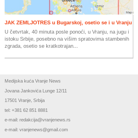
JAK ZEMLJOTRES u Bugarskoj, osetio se i u Vranju
U četvrtak, 40 minuta posle ponoći, u Vranju, na jugu i
istoku Srbije, posebno na višim spratovima stambenih
zgrada, osetio se kratkotrajan...
Medijska kuća Vranje News
Jovana Jankovića Lunge 12/11
17501 Vranje, Srbija
tel: +381 62 851 8881
e-mail:
redakcija@vranjenews.rs
e-mail:
vranjenews@gmail.com