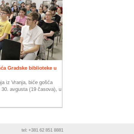
šća Gradske biblioteke u
ja iz Vranja, biće gošća
 30. avgusta (19 časova), u
tel: +381 62 851 8881