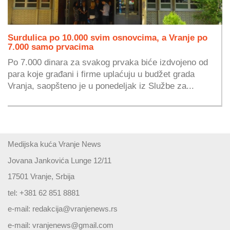
Surdulica po 10.000 svim osnovcima, a Vranje po
7.000 samo prvacima
Po 7.000 dinara za svakog prvaka biće izdvojeno od
para koje građani i firme uplaćuju u budžet grada
Vranja, saopšteno je u ponedeljak iz Službe za...
Medijska kuća Vranje News
Jovana Jankovića Lunge 12/11
17501 Vranje, Srbija
tel: +381 62 851 8881
e-mail:
redakcija@vranjenews.rs
e-mail:
vranjenews@gmail.com