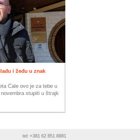
glađu i žeđu u znak
eta Ćale ovo je za tebe u
 novembra stupiti u štrajk
tel: +381 62 851 8881