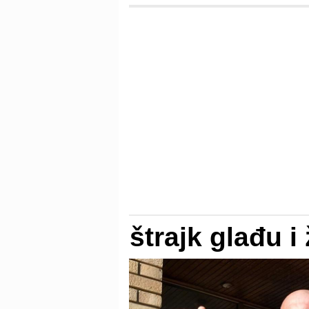
štrajk glađu i