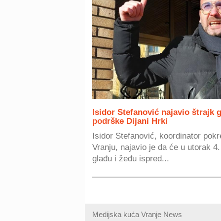
Isidor Stefanović najavio štrajk 
podrške Dijani Hrki
Isidor Stefanović, koordinator pokr
Vranju, najavio je da će u utorak 4.
glađu i žeđu ispred...
Medijska kuća Vranje News