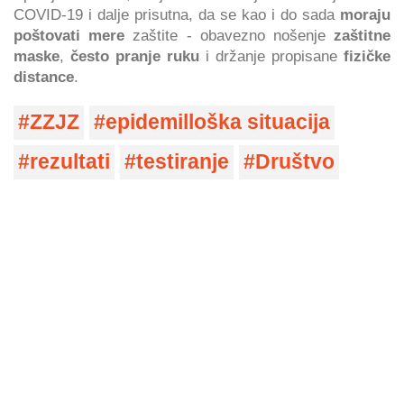
COVID-19 i dalje prisutna, da se kao i do sada
moraju
poštovati mere
zaštite - obavezno nošenje
zaštitne
maske
,
često pranje ruku
i držanje propisane
fizičke
distance
.
ZZJZ
epidemilloška situacija
rezultati
testiranje
Društvo