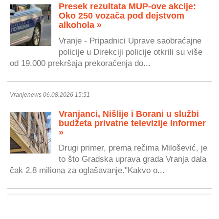
Presek rezultata MUP-ove akcije:
Oko 250 vozača pod dejstvom
alkohola »
Vranje - Pripadnici Uprave saobraćajne
policije u Direkciji policije otkrili su više
od 19.000 prekršaja prekoračenja do...
Vranjenews 06.08.2026 15:51
Vranjanci, Nišlije i Borani u službi
budžeta privatne televizije Informer
»
Drugi primer, prema rečima Milošević, je
to što Gradska uprava grada Vranja dala
čak 2,8 miliona za oglašavanje."Kakvo o...