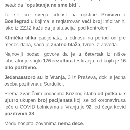
petak da
"opuštanja ne sme biti"
.
To se pre svega odnosi na opštine
Preševo i
Bosilegrad
u kojima je registrovan
veći broj
inficiranih,
iako iz ZZJZ kažu da je situacija" pod kontrolom".
Klinička slika
pacijenata, u odnosu na period od pre
mesec dana, sada je
znatno blaža
, tvrde iz Zavoda.
Najnoviji podaci govore da je
u četvrtak
iz niške
laboratorije stiglo
176 rezultata
testiranja, od kojih je
16
bilo pozitivno.
Jedanaestoro su iz Vranja
, 3 iz Preševa, dok je jedna
osoba pozitivna u Surdulici.
Prema zvaničnim podacima Kriznog štaba
od petka u 7
ujutro
ukupan
broj pacijenata
koji se od koronavirusa
leče u COVID bolnicama u Vranju je
92
, od čega kovid
pozitivnih 38
.
Među hospitalizovanima
nema dece
.