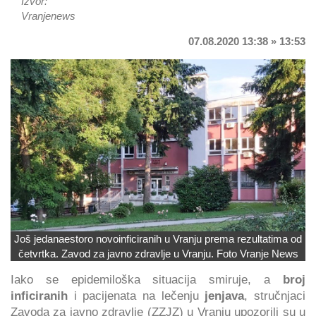
Izvor:
Vranjenews
07.08.2020 13:38 » 13:53
Još jedanaestoro novoinficiranih u Vranju prema rezultatima od
četvrtka. Zavod za javno zdravlje u Vranju. Foto Vranje News
Iako se epidemiloška situacija smiruje, a
broj
inficiranih
i pacijenata na lečenju
jenjava
, stručnjaci
Zavoda za javno zdravlje (ZZJZ) u Vranju upozorili su u