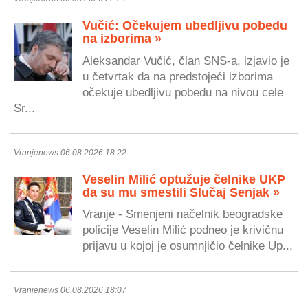
Vučić: Očekujem ubedljivu pobedu
na izborima »
Aleksandar Vučić, član SNS-a, izjavio je
u četvrtak da na predstojeći izborima
očekuje ubedljivu pobedu na nivou cele
Sr...
Vranjenews 06.08.2026 18:22
Veselin Milić optužuje čelnike UKP
da su mu smestili Slučaj Senjak »
Vranje - Smenjeni načelnik beogradske
policije Veselin Milić podneo je krivičnu
prijavu u kojoj je osumnjičio čelnike Up...
Vranjenews 06.08.2026 18:07