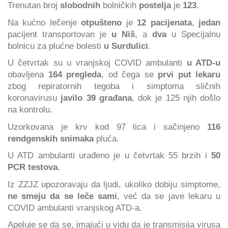
Trenutan broj
slobodnih
bolničkih
postelja
je
123
.
Na kućno lečenje
otpušteno
je
12 pacijenata
,
jedan
pacijent transportovan je
u Niš
, a
dva
u Specijalnu
bolnicu za plućne bolesti
u Surdulici
.
U četvrtak su u vranjskoj COVID ambulanti
u ATD-u
obavljena
164 pregleda
, od čega se
prvi put lekaru
zbog repiratornih tegoba i simptoma sličnih
koronavirusu
javilo 39 građana
, dok je 125 njih došlo
na kontrolu.
Uzorkovana je krv kod 97 lica i sačinjeno
116
rendgenskih snimaka
pluća.
U ATD ambulanti urađeno je u četvrtak 55 brzih i
50
PCR testova.
Iz ZZJZ upozoravaju da ljudi, ukoliko dobiju simptome,
ne smeju da se leče sami
, već da se jave lekaru u
COVID ambulanti vranjskog ATD-a.
Apeluje se da se, imajući u vidu da je transmisija virusa