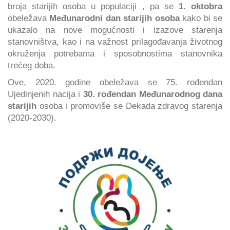
broja starijih osoba u populaciji , pa se
1. oktobra
obeležava
Međunarodni dan starijih osoba
kako bi se
ukazalo na nove mogućnosti i izazove starenja
stanovništva, kao i na važnost prilagođavanja životnog
okruženja potrebama i sposobnostima stanovnika
trećeg doba.
Ove, 2020. godine obeležava se 75. rođendan
Ujedinjenih nacija i
30. rođendan Međunarodnog dana
starijih
osoba i promoviše se Dekada zdravog starenja
(2020-2030).