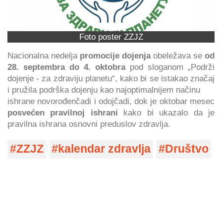
Foto poster ZZJZ
Nacionalna nedelja
promocije dojenja
obeležava se
od
28. septembra do 4. oktobra
pod sloganom „Podrži
dojenje - za zdraviju planetu“, kako bi se istakao značaj
i pružila podrška dojenju kao najoptimalnijem načinu
ishrane novorođenčadi i odojčadi, dok je oktobar mesec
posvećen pravilnoj ishrani
kako bi ukazalo da je
pravilna ishrana osnovni preduslov zdravlja.
ZZJZ
kalendar zdravlja
Društvo