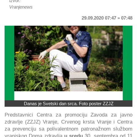
Izvor:
Vranjenews
29.09.2020 07:47 » 07:48
Danas je Svetski dan srca. Foto poster ZZJZ
Predstavnici Centra za promociju Zavoda za javno
zdravlje (ZZJZ) Vranje, Crvenog krsta Vranje i Centra
za prevenciju sa polivalentnom patronažnom službom
vranjskog Doma zdravlja
u sredu
30. septembra od 11