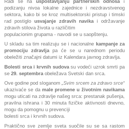
Radi se na
uspostavljanju partnerskih odnosa
i
podizanju nivoa lokalne zajednice i nezdravstvenog
sektora, kako bi se kroz multisektorski pristup i timski
rad postiglo
usvajanje zdravih navika
i održavanje
zdravih stilova života u različitim
populacionim grupama - navodi se u saopštenju.
U skladu sa tim realizuju se i nacionalne
kampanje za
promociju zdravlja
pa će se u narednom periodu
obeležiti značajni datumi iz Kalendara javnog zdravlja.
Bolesti srca i krvnih sudova
su vodeći uzrok smrti pa
se
29. septembra
obeležava Svetski dan srca.
Ove godine pod sloganom
„Svim srcem za zdravo srce“
ukazivaće se da
male promene u životnim navikama
mogu uticati na zdravlje našeg srca: prestanak pušenja,
pravilna ishrana i 30 minuta fizičke aktivnosti dnevno,
mogu da pomognu u prevenciji
bolesti srca i krvnih sudova.
Praktično sve zemlje sveta suočile su se sa rastom