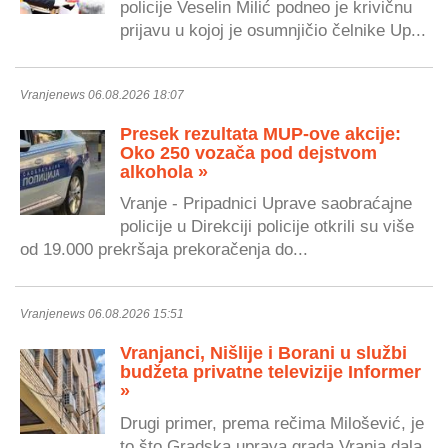
policije Veselin Milić podneo je krivičnu
prijavu u kojoj je osumnjičio čelnike Up...
Vranjenews 06.08.2026 18:07
Presek rezultata MUP-ove akcije:
Oko 250 vozača pod dejstvom
alkohola »
Vranje - Pripadnici Uprave saobraćajne
policije u Direkciji policije otkrili su više
od 19.000 prekršaja prekoračenja do...
Vranjenews 06.08.2026 15:51
Vranjanci, Nišlije i Borani u službi
budžeta privatne televizije Informer
»
Drugi primer, prema rečima Milošević, je
to što Gradska uprava grada Vranja dala