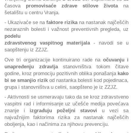
časova
promovisaće zdrave stilove života
na
šetalištu u centru Vranja.
- Ukazivaće se na
faktore rizika
na nastanak najčešćih
nezaraznih bolesti i važnost preventivnih pregleda, uz
podelu
zdravstvenog vaspitnog materijala
- navodi se u
saopštenju iz ZZJZ.
Ove tri organizacije kontinuirano rade na
očuvanju i
unapređenju zdravlja
stanovništva tokom čitave
godine, kroz promociju pozitivnih oblika ponašanja
kako
bi se smanjio rizik
od nastanka bolesti kod pojedinaca,
grupa i stanovništva u celini, saopšteno je iz ZZJZ.
- Aktivnosti se usmeravaju tako da se kroz zdravstveno
vaspitni rad i informisanje uz učešće medija povećava
znanje i
izgrađuju poželjni stavovi
u vezi sa
najvažnijim faktorima rizika za nastanak najčešćih
oboljenja, kao i načinima za njihovu prevenciju.