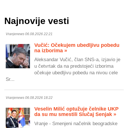
Najnovije vesti
Vranjenews 06.08.2026 22:21
Vučić: Očekujem ubedljivu pobedu
na izborima »
Aleksandar Vučić, član SNS-a, izjavio je
u četvrtak da na predstojeći izborima
očekuje ubedljivu pobedu na nivou cele
Sr...
Vranjenews 06.08.2026 18:22
Veselin Milić optužuje čelnike UKP
da su mu smestili Slučaj Senjak »
Vranje - Smenjeni načelnik beogradske