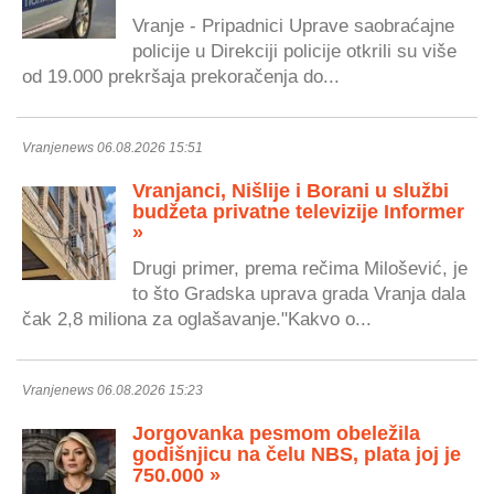
Vranje - Pripadnici Uprave saobraćajne
policije u Direkciji policije otkrili su više
od 19.000 prekršaja prekoračenja do...
Vranjenews 06.08.2026 15:51
Vranjanci, Nišlije i Borani u službi
budžeta privatne televizije Informer
»
Drugi primer, prema rečima Milošević, je
to što Gradska uprava grada Vranja dala
čak 2,8 miliona za oglašavanje."Kakvo o...
Vranjenews 06.08.2026 15:23
Jorgovanka pesmom obeležila
godišnjicu na čelu NBS, plata joj je
750.000 »