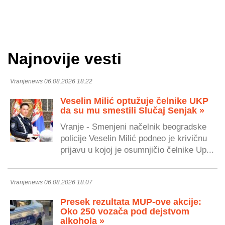
Najnovije vesti
Vranjenews 06.08.2026 18:22
Veselin Milić optužuje čelnike UKP
da su mu smestili Slučaj Senjak »
Vranje - Smenjeni načelnik beogradske
policije Veselin Milić podneo je krivičnu
prijavu u kojoj je osumnjičio čelnike Up...
Vranjenews 06.08.2026 18:07
Presek rezultata MUP-ove akcije:
Oko 250 vozača pod dejstvom
alkohola »