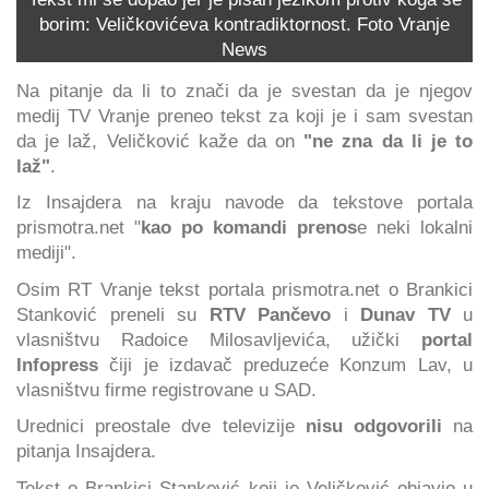
borim: Veličkovićeva kontradiktornost. Foto Vranje
News
Na pitanje da li to znači da je svestan da je njegov
medij TV Vranje preneo tekst za koji je i sam svestan
da je laž, Veličković kaže da on
"ne zna da li je to
laž"
.
Iz Insajdera na kraju navode da tekstove portala
prismotra.net "
kao po komandi prenos
e neki lokalni
mediji".
Osim RT Vranje tekst portala prismotra.net o Brankici
Stanković preneli su
RTV Pančevo
i
Dunav TV
u
vlasništvu Radoice Milosavljevića, užički
portal
Infopress
čiji je izdavač preduzeće Konzum Lav, u
vlasništvu firme registrovane u SAD.
Urednici preostale dve televizije
nisu odgovorili
na
pitanja Insajdera.
Tekst o Brankici Stanković koji je Veličković objavio u