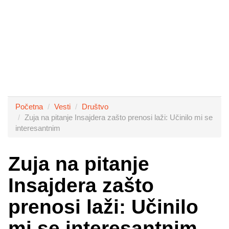
Početna
Vesti
Društvo
Zuja na pitanje Insajdera zašto prenosi laži: Učinilo mi se
interesantnim
Zuja na pitanje
Insajdera zašto
prenosi laži: Učinilo
mi se interesantnim