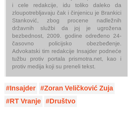
i cele redakcije, idu toliko daleko da
zloupotrebljavaju čak i činjenicu je Brankici
Stanković, zbog procene nadležnih
državnih službi da joj je ugrožena
bezbednost, 2009. godine određeno 24-
časovno policijsko obezbeđenje.
Advokatski tim redakcije Insajder podneće
tužbu protiv portala prismotra.net, kao i
protiv medija koji su preneli tekst.
Insajder
Zoran Veličković Zuja
RT Vranje
Društvo