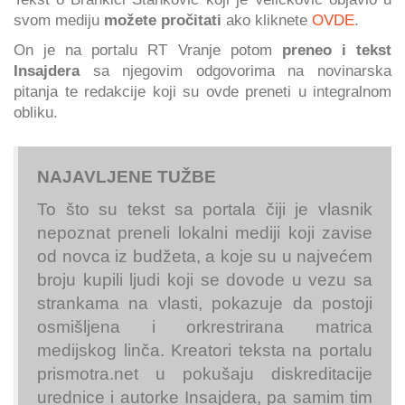
svom mediju
možete pročitati
ako kliknete
OVDE
.
On je na portalu RT Vranje potom
preneo i tekst
Insajdera
sa njegovim odgovorima na novinarska
pitanja te redakcije koji su ovde preneti u integralnom
obliku.
NAJAVLJENE TUŽBE
To što su tekst sa portala čiji je vlasnik
nepoznat preneli lokalni mediji koji zavise
od novca iz budžeta, a koje su u najvećem
broju kupili ljudi koji se dovode u vezu sa
strankama na vlasti, pokazuje da postoji
osmišljena i orkrestrirana matrica
medijskog linča. Kreatori teksta na portalu
prismotra.net u pokušaju diskreditacije
urednice i autorke Insajdera, pa samim tim