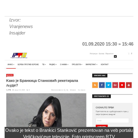
Izvor:
Vranjenews
Insajder
01.09.2020 15:30 » 15:46
Ovako je tekst o Brankici Stanković prezentovan na veb portalu
Veličkovićeve televizije. Foto printscreen RTV