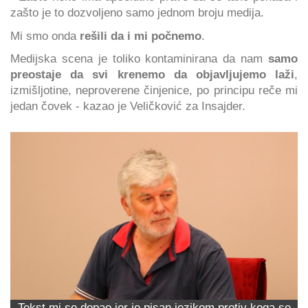
zašto je to dozvoljeno samo jednom broju medija.
Mi smo onda
rešili da i mi počnemo
.
Medijska scena je toliko kontaminirana da nam
samo
preostaje da svi krenemo da objavljujemo laži
,
izmišljotine, neproverene činjenice, po principu reče mi
jedan čovek - kazao je Veličković za Insajder.
Tekst mi se dopao jer je pisan jezikom protiv koga se