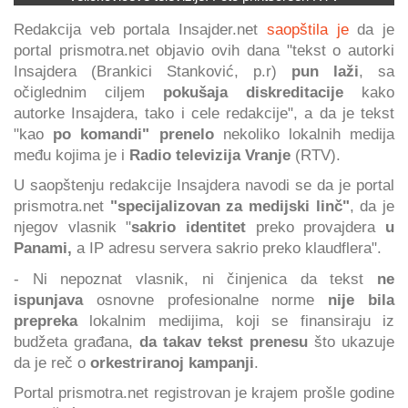
Redakcija veb portala Insajder.net
saopštila je
da je
portal prismotra.net objavio ovih dana "tekst o autorki
Insajdera (Brankici Stanković, p.r)
pun laži
, sa
očiglednim ciljem
pokušaja diskreditacije
kako
autorke Insajdera, tako i cele redakcije", a da je tekst
"kao
po komandi" prenelo
nekoliko lokalnih medija
među kojima je i
Radio televizija Vranje
(RTV).
U saopštenju redakcije Insajdera navodi se da je portal
prismotra.net
"specijalizovan za medijski linč"
, da je
njegov vlasnik "
sakrio identitet
preko provajdera
u
Panami,
a IP adresu servera sakrio preko klaudflera".
- Ni nepoznat vlasnik, ni činjenica da tekst
ne
ispunjava
osnovne profesionalne norme
nije bila
prepreka
lokalnim medijima, koji se finansiraju iz
budžeta građana,
da takav tekst prenesu
što ukazuje
da je reč o
orkestriranoj kampanji
.
Portal prismotra.net registrovan je krajem prošle godine