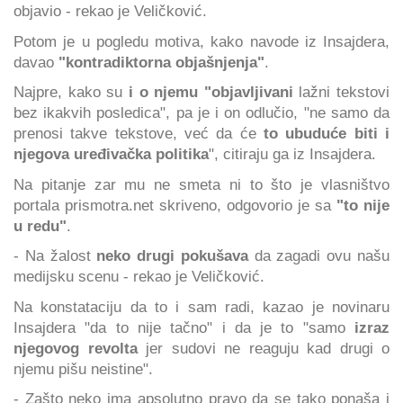
objavio - rekao je Veličković.
Potom je u pogledu motiva, kako navode iz Insajdera,
davao
"kontradiktorna objašnjenja"
.
Najpre, kako su
i o njemu "objavljivani
lažni tekstovi
bez ikakvih posledica", pa je i on odlučio, "ne samo da
prenosi takve tekstove, već da će
to ubuduće biti i
njegova uređivačka politika
", citiraju ga iz Insajdera.
Na pitanje zar mu ne smeta ni to što je vlasništvo
portala prismotra.net skriveno, odgovorio je sa
"to nije
u redu"
.
- Na žalost
neko drugi pokušava
da zagadi ovu našu
medijsku scenu - rekao je Veličković.
Na konstataciju da to i sam radi, kazao je novinaru
Insajdera "da to nije tačno" i da je to "samo
izraz
njegovog revolta
jer sudovi ne reaguju kad drugi o
njemu pišu neistine".
- Zašto neko ima apsolutno pravo da se tako ponaša i