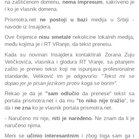
na zaštićenom domenu,
nema impresum
, sakriveno je
i ko je vlasnik domena.
Prismotra.net
ne postoji u bazi
medija u Srbiji -
navode iz Insajdera.
Ove činjenice
nisu smetale
nekolicine lokalnih medija,
među kojima je i RT VRanje, da tekst prenesu.
Kada su novinari Insajdera kontaktirali Zorana Zuju
Veličkovića, vlasnika i glodura RT Vranje, sa pitanjem
zašto je preneo tekst koji ne ispunjava profesionalne
standarde, Veliković im je odgovorio: "
Tekst mi se
dopao jer je pisan jezikom protiv koga se borim".
Rekao je da je
"sam odlučio
da prenese" tekst sa
portala prismotra.net i da mu
"to niko nije tražio
", te
da i
ne zna
ko je vlasnik portala prismotra.net.
- Naručeno mi nije,
niti je naređeno
. Ne znam da li je
naručeno njima.
Meni se
učinio interesantnim
i zbog toga sam ga i