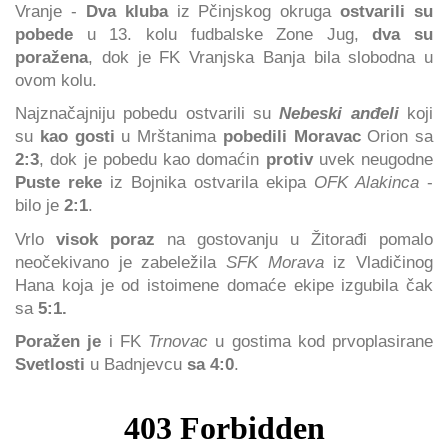
Vranje -
Dva kluba
iz Pčinjskog okruga
ostvarili su
pobede
u 13. kolu fudbalske Zone Jug,
dva su
poražena
, dok je FK Vranjska Banja bila slobodna u
ovom kolu.
Najznačajniju pobedu ostvarili su
Nebeski anđeli
koji
su
kao gosti
u Mrštanima
pobedili Moravac
Orion sa
2:3
, dok je pobedu kao domaćin
protiv
uvek neugodne
Puste reke
iz Bojnika ostvarila ekipa
OFK Alakinca
-
bilo je
2:1
.
Vrlo
visok poraz
na gostovanju u Žitorađi pomalo
neočekivano je zabeležila
SFK Morava
iz Vladičinog
Hana koja je od istoimene domaće ekipe izgubila čak
sa
5:1.
Poražen je
i FK
Trnovac
u gostima kod prvoplasirane
Svetlosti
u Badnjevcu
sa 4:0
.