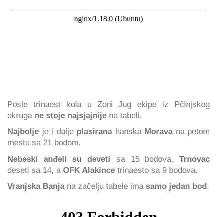
Posle trinaest kola u Zoni Jug ekipe iz Pčinjskog
okruga
ne stoje najsjajnije
na tabeli.
Najbolje
je i dalje
plasirana
hanska
Morava
na petom
mestu sa 21 bodom.
Nebeski anđeli su deveti
sa 15 bodova,
Trnovac
deseti sa 14, a
OFK Alakince
trinaesto sa 9 bodova.
Vranjska Banja
na začelju tabele ima
samo jedan bod
.