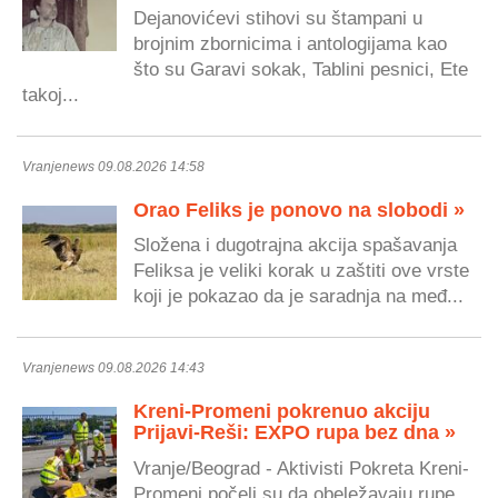
Dejanovićevi stihovi su štampani u
brojnim zbornicima i antologijama kao
što su Garavi sokak, Tablini pesnici, Ete
takoj...
Vranjenews 09.08.2026 14:58
Orao Feliks je ponovo na slobodi »
Složena i dugotrajna akcija spašavanja
Feliksa je veliki korak u zaštiti ove vrste
koji je pokazao da je saradnja na međ...
Vranjenews 09.08.2026 14:43
Kreni-Promeni pokrenuo akciju
Prijavi-Reši: EXPO rupa bez dna »
Vranje/Beograd - Aktivisti Pokreta Kreni-
Promeni počeli su da obeležavaju rupe