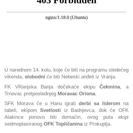
U narednom 14. kolu, koje će biti na programu sledećeg
vikenda,
slobodni
će biti Nebeski anđeli iz Vranja.
FK VRanjska Banja dočekaće ekipu
Čekmina
, a
Trnovac pretposlednjeg
Moravac Oriona
.
SFK Morava će u Hanu igrati
derbi sa liderom
na
tabeli, ekipom
Svetlosti
iz Badnjevca, dok će OFK
Alakince ponovo biti domaćin, ovog puta ekipi
sedmoplasiranog
OFK Topličanina
iz Prokuplja.