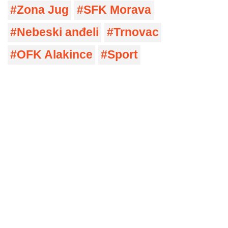
Zona Jug
SFK Morava
Nebeski anđeli
Trnovac
OFK Alakince
Sport