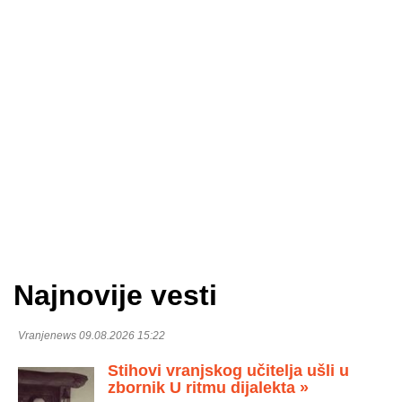
Najnovije vesti
Vranjenews 09.08.2026 15:22
Stihovi vranjskog učitelja ušli u
zbornik U ritmu dijalekta »