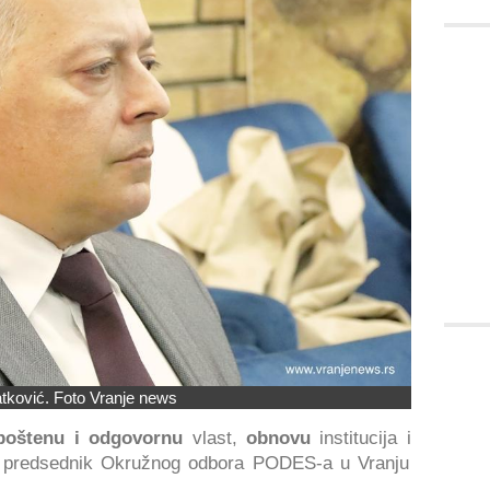
atković. Foto Vranje news
poštenu i odgovornu
vlast,
obnovu
institucija i
je predsednik Okružnog odbora PODES-a u Vranju