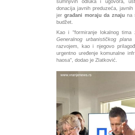
sumnjivih odluka i ugovora, ust
donacija javnih preduzeća, javnih 
jer
građani moraju da znaju
na 
budžet.
Kao i "formiranje lokalnog tima
Generalnog urbanističkog plana
g
razvojem, kao i njegovo prilago
urgentno uređenje komunalne infra
haosa", dodao je Zlatković.