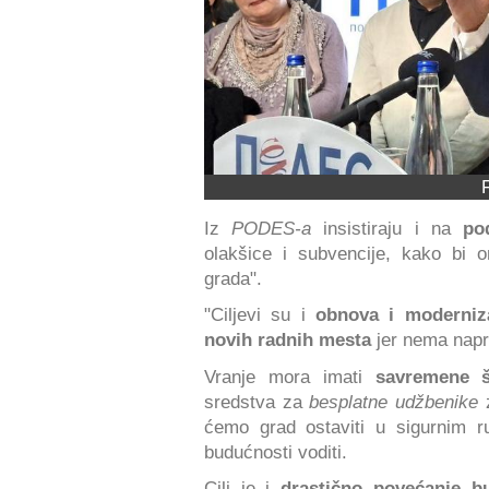
Iz
PODES-a
insistiraju i na
po
olakšice i subvencije, kako bi 
grada".
"Ciljevi su i
obnova i moderniza
novih radnih mesta
jer nema napre
Vranje mora imati
savremene š
sredstva za
besplatne udžbenike
z
ćemo grad ostaviti u sigurnim r
budućnosti voditi.
Cilj je i
drastično povećanje b