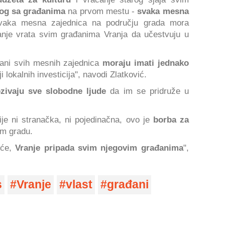
log sa građanima
na prvom mestu -
svaka mesna
aka mesna zajednica na području grada mora
anje vrata svim građanima Vranja da učestvuju u
ani svih mesnih zajednica
moraju imati jednako
ji lokalnih investicija", navodi Zlatković.
zivaju sve slobodne ljude
da im se pridruže u
ije ni stranačka, ni pojedinačna, ovo je
borba za
m gradu.
eće,
Vranje pripada svim njegovim građanima
",
s
Vranje
vlast
građani