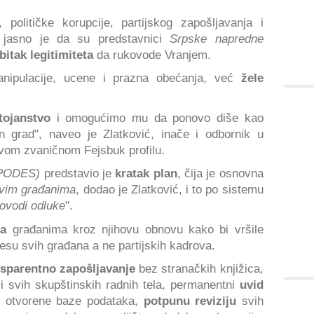
 političke korupcije, partijskog zapošljavanja i
a, jasno je da su predstavnici
Srpske napredne
itak legitimiteta
da rukovode Vranjem.
ipulacije, ucene i prazna obećanja, već
žele
tojanstvo
i omogućimo mu da ponovo diše kao
n grad", naveo je Zlatković, inače i odbornik u
vom zvaničnom Fejsbuk profilu.
 (PODES)
predstavio je
kratak plan
, čija je osnovna
ovim građanima
, dodao je Zlatković, i to po sistemu
rovodi odluke
".
ija
građanima kroz njihovu obnovu kako bi vršile
resu svih građana a ne partijskih kadrova.
nsparentno zapošljavanje
bez stranačkih knjižica,
 svih skupštinskih radnih tela, permanentni
uvid
 otvorene baze podataka,
potpunu reviziju
svih