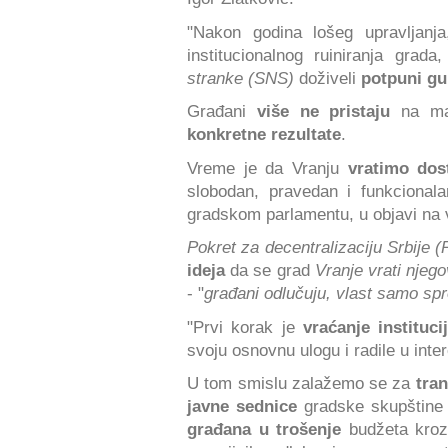
"Nakon godina lošeg upravljanja,
institucionalnog ruiniranja grad
stranke (SNS)
doživeli
potpuni gub
Građani
više ne pristaju
na man
konkretne rezultate
.
Vreme je da Vranju
vratimo dos
slobodan, pravedan i funkcionala
gradskom parlamentu, u objavi na 
Pokret za decentralizaciju Srbije
ideja
da se grad
Vranje vrati njeg
- "
građani odlučuju, vlast samo sp
"Prvi korak je
vraćanje instituc
svoju osnovnu ulogu i radile u inte
U tom smislu zalažemo se za
tra
javne sednice
gradske skupštine i
građana u trošenje
budžeta kroz