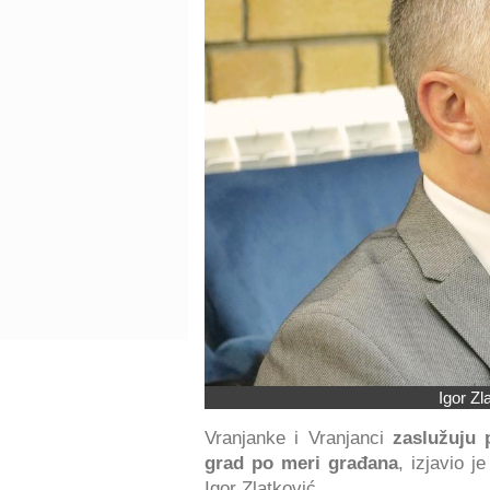
Igor Zl
Vranjanke i Vranjanci
zaslužuju 
grad po meri građana
, izjavio 
Igor Zlatković.