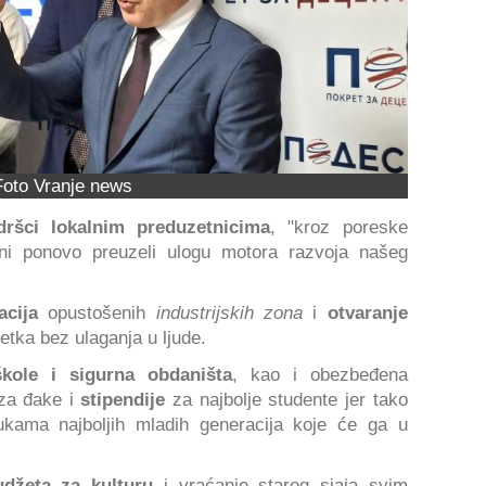
Foto Vranje news
dršci lokalnim preduzetnicima
, "kroz poreske
oni ponovo preuzeli ulogu motora razvoja našeg
cija
opustošenih
industrijskih zona
i
otvaranje
tka bez ulaganja u ljude.
kole i sigurna obdaništa
, kao i obezbeđena
a đake i
stipendije
za najbolje studente jer tako
ukama najboljih mladih generacija koje će ga u
udžeta za kulturu
i vraćanje starog sjaja svim