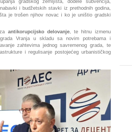
upanja gradskog zemljišta, dodele subvencija,
nabavki i budžetskih stavki iz prethodnih godina,
šta je trošen njihov novac i ko je uništio gradski
 za
antikorupcijsko delovanje
, te hitnu izmenu
rada Vranja u skladu sa novim potrebama i
đavanje zahtevima jednog savremenog grada, te
strukture i regulisanje postojećeg urbanističkog