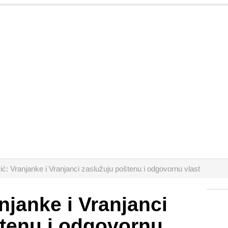
ić: Vranjanke i Vranjanci zaslužuju poštenu i odgovornu vlast
njanke i Vranjanci
tenu i odgovornu