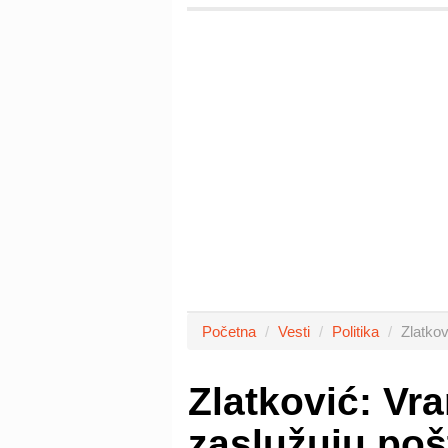
Početna
Vesti
Politika
Zlatkov
Zlatković: Vra
zaslužuju poš