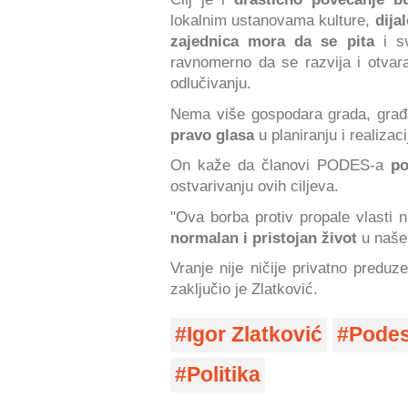
lokalnim ustanovama kulture,
dija
zajednica mora da se pita
i sv
ravnomerno da se razvija i otvar
odlučivanju.
Nema više gospodara grada, građ
pravo glasa
u planiranju i realizaci
On kaže da članovi PODES-a
po
ostvarivanju ovih ciljeva.
"Ova borba protiv propale vlasti n
normalan i pristojan život
u naše
Vranje nije ničije privatno preduz
zaključio je Zlatković.
Igor Zlatković
Pode
Politika