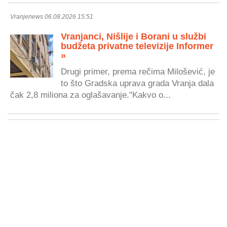
Vranjenews 06.08.2026 15:51
Vranjanci, Nišlije i Borani u službi
budžeta privatne televizije Informer
»
Drugi primer, prema rečima Milošević, je
to što Gradska uprava grada Vranja dala
čak 2,8 miliona za oglašavanje."Kakvo o...