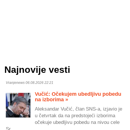
Najnovije vesti
Vranjenews 06.08.2026 22:21
Vučić: Očekujem ubedljivu pobedu
na izborima »
Aleksandar Vučić, član SNS-a, izjavio je
u četvrtak da na predstojeći izborima
očekuje ubedljivu pobedu na nivou cele
Sr...