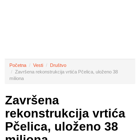
Početna
Vesti
Društvo
Završena rekonstrukcija vrtića Pčelica, uloženo 38
miliona
Završena
rekonstrukcija vrtića
Pčelica, uloženo 38
miliona