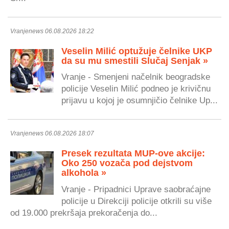
Vranjenews 06.08.2026 18:22
Veselin Milić optužuje čelnike UKP
da su mu smestili Slučaj Senjak »
Vranje - Smenjeni načelnik beogradske
policije Veselin Milić podneo je krivičnu
prijavu u kojoj je osumnjičio čelnike Up...
Vranjenews 06.08.2026 18:07
Presek rezultata MUP-ove akcije:
Oko 250 vozača pod dejstvom
alkohola »
Vranje - Pripadnici Uprave saobraćajne
policije u Direkciji policije otkrili su više
od 19.000 prekršaja prekoračenja do...