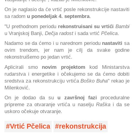
On je naglasio da će vrtić posle rekonstrukcije nastaviti
sa radom
u ponedeljak 4. septembra
.
"U prethodnom periodu
rekonstruisani su vrtići
Bambi
u Vranjskoj Banji,
Dečja radost
i sada vrtić
Pčelica
.
Nadamo se da ćemo i u narednom periodu
nastaviti
sa
ovim trendom, jer nam je cilj da svake godine
rekonstruišemo po jedan vrtić.
Aplicirali smo
novim projektom
kod Ministarstva
rudarstva i energetike i očekujemo se da ćemo dobiti
sredstva za rekonstrukciju vrtića
Boško Buha
" rekao je
Milenković.
On je dodao da su
u završnoj fazi
proceduralne
pripreme za otvaranje vrtića u naselju
Raška
i da se
uskoro očekuje otvaranje.
Vrtić Pčelica
rekonstrukcija