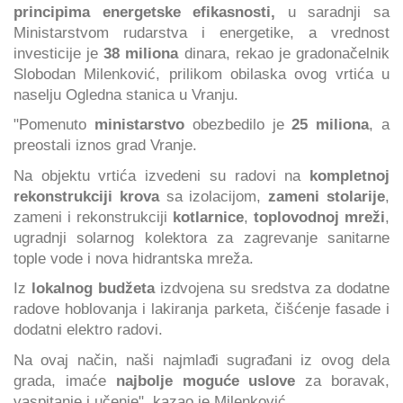
principima energetske efikasnosti,
u saradnji sa
Ministarstvom rudarstva i energetike, a vrednost
investicije je
38 miliona
dinara, rekao je gradonačelnik
Slobodan Milenković, prilikom obilaska ovog vrtića u
naselju Ogledna stanica u Vranju.
"Pomenuto
ministarstvo
obezbedilo je
25 miliona
, a
preostali iznos grad Vranje.
Na objektu vrtića izvedeni su radovi na
kompletnoj
rekonstrukciji
krova
sa izolacijom,
zameni stolarije
,
zameni i rekonstrukciji
kotlarnice
,
toplovodnoj mreži
,
ugradnji solarnog kolektora za zagrevanje sanitarne
tople vode i nova hidrantska mreža.
Iz
lokalnog budžeta
izdvojena su sredstva za dodatne
radove hoblovanja i lakiranja parketa, čišćenje fasade i
dodatni elektro radovi.
Na ovaj način, naši najmlađi sugrađani iz ovog dela
grada, imaće
najbolje moguće uslove
za boravak,
vaspitanje i učenje", kazao je Milenković.