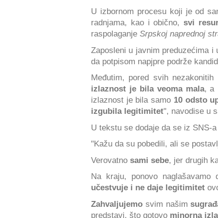
U izbornom procesu koji je od sa
radnjama, kao i obično,
svi resu
raspolaganje
Srpskoj naprednoj st
Zaposleni u javnim preduzećima i
da potpisom napjpre podrže kandida
Međutim, pored svih nezakonitih r
izlaznost je bila veoma mala
, a
izlaznost je bila samo
10 odsto u
izgubila legitimitet
", navodise u 
U tekstu se dodaje da se iz SNS-
"Kažu da su pobedili, ali se postavl
Verovatno
sami sebe
, jer drugih k
Na kraju, ponovo naglašavamo 
učestvuje i ne daje legitimitet
ov
Zahvaljujemo
svim našim
sugrađ
predstavi, što gotovo
minorna izla