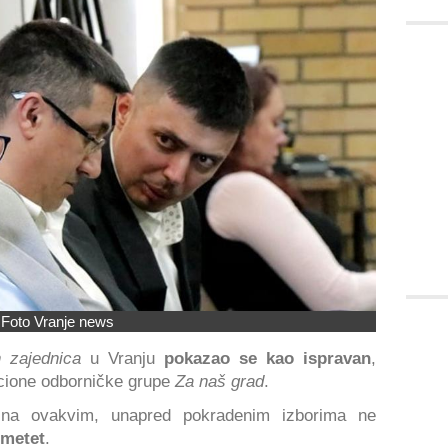
Foto Vranje news
 zajednica
u Vranju
pokazao se kao ispravan
,
icione odborničke grupe
Za naš grad
.
na ovakvim, unapred pokradenim izborima ne
imetet
.