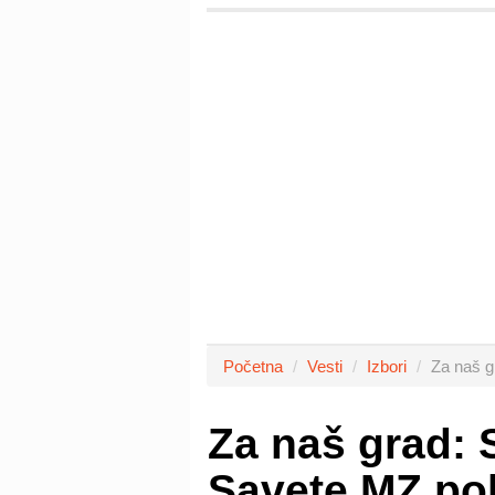
Početna
Vesti
Izbori
Za naš g
Za naš grad: 
Savete MZ po