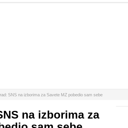
rad: SNS na izborima za Savete MZ pobedio sam sebe
SNS na izborima za
bedio sam sebe