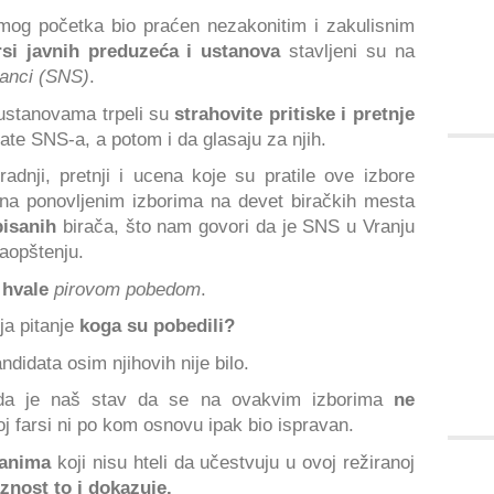
mog početka bio praćen nezakonitim i zakulisnim
rsi javnih preduzeća i ustanova
stavljeni su na
ranci (SNS)
.
 ustanovama trpeli su
strahovite pritiske i pretnje
te SNS-a, a potom i da glasaju za njih.
adnji, pretnji i ucena koje su pratile ove izbore
 na ponovljenim izborima na devet biračkih mesta
pisanih
birača, što nam govori da je SNS u Vranju
saopštenju.
a
hvale
pirovom pobedom
.
ja pitanje
koga su pobedili?
andidata osim njihovih nije bilo.
da je naš stav da se na ovakvim izborima
ne
oj farsi ni po kom osnovu ipak bio ispravan.
anima
koji nisu hteli da učestvuju u ovoj režiranoj
znost to i dokazuje.