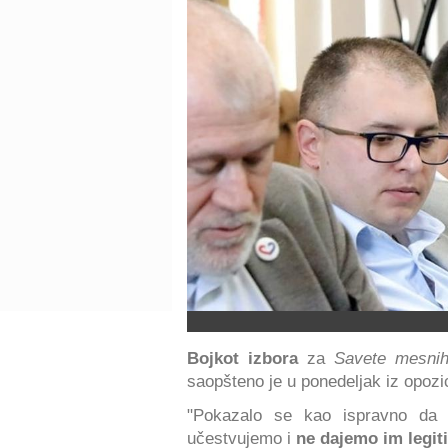
Bojkot izbora
za
Savete mesnih
saopšteno je u ponedeljak iz opoz
"Pokazalo se kao ispravno da 
učestvujemo i
ne dajemo im legit