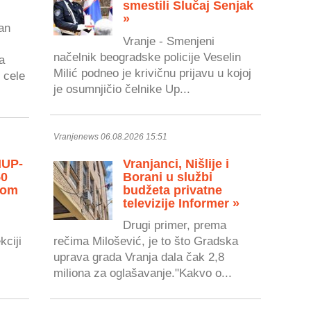
smestili Slučaj Senjak
»
an
Vranje - Smenjeni
načelnik beogradske policije Veselin
a
Milić podneo je krivičnu prijavu u kojoj
 cele
je osumnjičio čelnike Up...
Vranjenews 06.08.2026 15:51
MUP-
Vranjanci, Nišlije i
50
Borani u službi
vom
budžeta privatne
televizije Informer »
Drugi primer, prema
kciji
rečima Milošević, je to što Gradska
uprava grada Vranja dala čak 2,8
miliona za oglašavanje."Kakvo o...