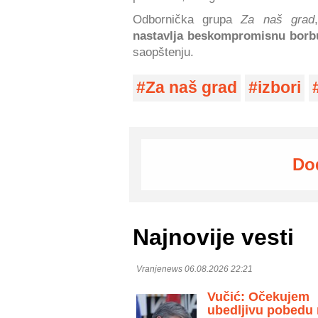
Odbornička grupa
Za naš grad
nastavlja beskompromisnu borb
saopštenju.
Za naš grad
izbori
Do
Najnovije vesti
Vranjenews 06.08.2026 22:21
Vučić: Očekujem
ubedljivu pobedu