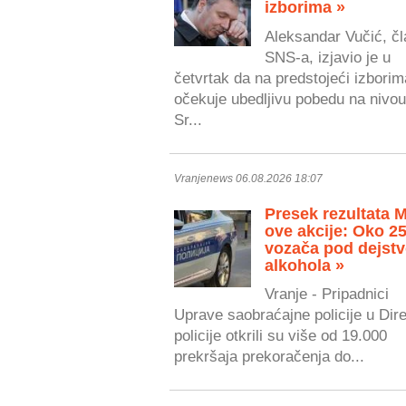
izborima »
Aleksandar Vučić, čl
SNS-a, izjavio je u
četvrtak da na predstojeći izborim
očekuje ubedljivu pobedu na nivou
Sr...
Vranjenews 06.08.2026 18:07
Presek rezultata 
ove akcije: Oko 2
vozača pod dejst
alkohola »
Vranje - Pripadnici
Uprave saobraćajne policije u Dire
policije otkrili su više od 19.000
prekršaja prekoračenja do...