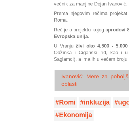
većnik za manjine Dejan Ivanović.
Prema njegovim rečima projeka
Roma.
Reč je o projektu kojeg
sprodovi S
Evropska unija
.
U Vranju
živi oko 4.500 - 5.0
Odžinka i Ciganski rid, kao i u 
Saglamci), a ima ih u većem broju
Ivanović: Mere za poboljš
oblasti
Romi
inkluzija
ug
Ekonomija