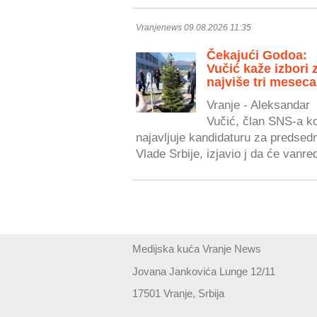
Vranjenews 09.08.2026 11:35
Čekajući Godoa:
Vučić kaže izbori 
najviše tri meseca
Vranje - Aleksandar
Vučić, član SNS-a ko
najavljuje kandidaturu za predsed
Vlade Srbije, izjavio j da će vanred
Medijska kuća Vranje News
Jovana Jankovića Lunge 12/11
17501 Vranje, Srbija