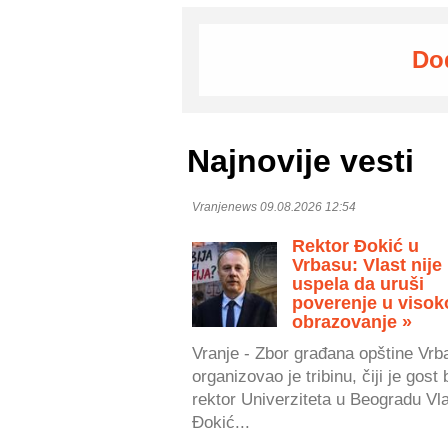
Do
Najnovije vesti
Vranjenews 09.08.2026 12:54
Rektor Đokić u
Vrbasu: Vlast nije
uspela da uruši
poverenje u visok
obrazovanje »
Vranje - Zbor građana opštine Vrb
organizovao je tribinu, čiji je gost 
rektor Univerziteta u Beogradu Vl
Đokić...