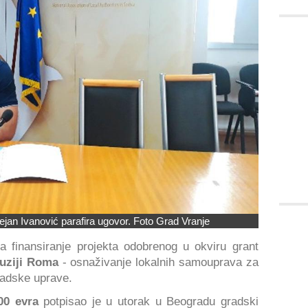
jan Ivanović parafira ugovor. Foto Grad Vranje
 finansiranje projekta odobrenog u okviru grant
uziji Roma
- osnaživanje lokalnih samouprava za
radske uprave.
00 evra
potpisao je u utorak u Beogradu gradski