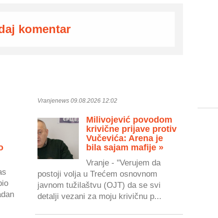
daj komentar
Vranjenews 09.08.2026 12:02
Milivojević povodom
krivične prijave protiv
Vučevića: Arena je
o
bila sajam mafije »
Vranje - "Verujem da
as
postoji volja u Trećem osnovnom
bio
javnom tužilaštvu (OJT) da se svi
adan
detalji vezani za moju krivičnu p...