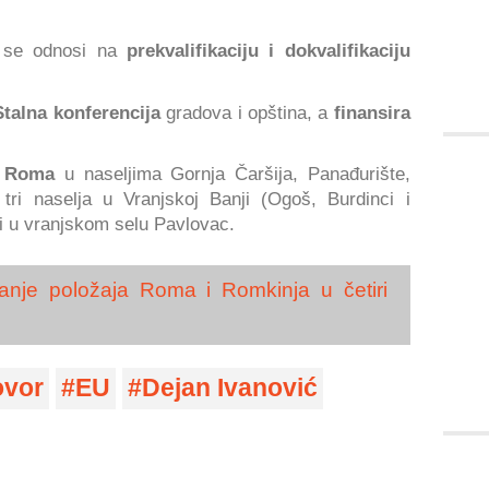
t se odnosi na
prekvalifikaciju i dokvalifikaciju
talna konferencija
gradova i opština, a
finansira
00 Roma
u naseljima Gornja Čaršija, Panađurište,
tri naselja u Vranjskoj Banji (Ogoš, Burdinci i
 i u vranjskom selu Pavlovac.
anje položaja Roma i Romkinja u četiri
ovor
EU
Dejan Ivanović