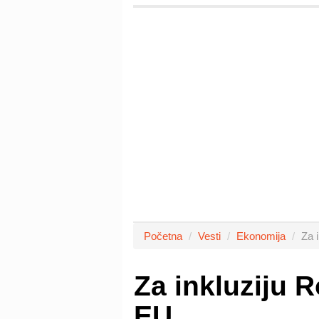
Početna
Vesti
Ekonomija
Za 
Za inkluziju 
EU