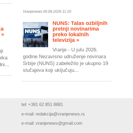
Vranjenews 09.08.2026 11:20
NUNS: Talas ozbiljnih
za
pretnji novinarima
 »
preko lokalnih
televizija »
Vranje - U julu 2026.
ji
godine Nezavisno udruženje novinara
nika
Srbije (NUNS) zabeležilo je ukupno 19
ni...
slučajeva koji uključuju...
tel: +381 62 851 8881
e-mail:
redakcija@vranjenews.rs
e-mail:
vranjenews@gmail.com