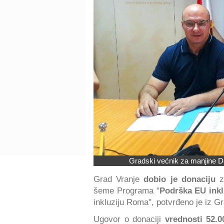
Gradski većnik za manjine De
Grad Vranje
dobio je donaciju
za
šeme Programa "
Podrška EU inkl
inkluziju Roma", potvrđeno je iz G
Ugovor o donaciji
vrednosti 52.0