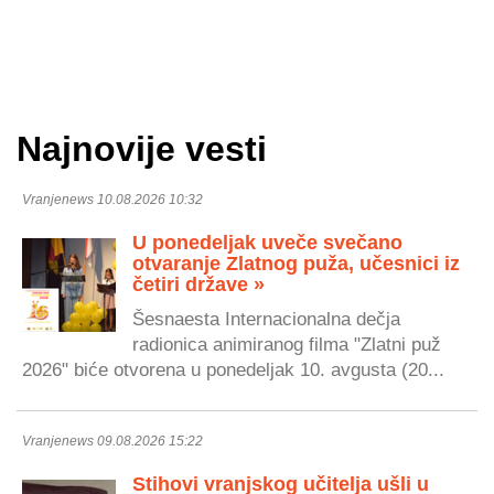
Najnovije vesti
Vranjenews 10.08.2026 10:32
U ponedeljak uveče svečano
otvaranje Zlatnog puža, učesnici iz
četiri države »
Šesnaesta Internacionalna dečja
radionica animiranog filma "Zlatni puž
2026" biće otvorena u ponedeljak 10. avgusta (20...
Vranjenews 09.08.2026 15:22
Stihovi vranjskog učitelja ušli u