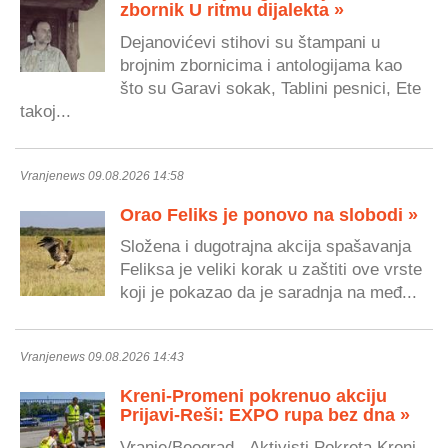
zbornik U ritmu dijalekta »
Dejanovićevi stihovi su štampani u
brojnim zbornicima i antologijama kao
što su Garavi sokak, Tablini pesnici, Ete
takoj...
Vranjenews 09.08.2026 14:58
Orao Feliks je ponovo na slobodi »
Složena i dugotrajna akcija spašavanja
Feliksa je veliki korak u zaštiti ove vrste
koji je pokazao da je saradnja na međ...
Vranjenews 09.08.2026 14:43
Kreni-Promeni pokrenuo akciju
Prijavi-Reši: EXPO rupa bez dna »
Vranje/Beograd - Aktivisti Pokreta Kreni-