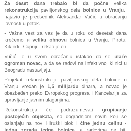
Za deset dana trebalo bi da počne
velika
rekonstrukcija
paviljonskog dela
bolnice u Vranju
,
najavio je predsednik Aleksandar Vučić u obraćanju
javnosti u petak.
- Važna vest za vas je da u roku od desetak dana
krećemo
u veliku obnovu
bolnica u Vranju, Pirotu,
Kikindi i Ćupriji - rekao je on.
Vučić je u svom obraćanju istakao da se
ulaže
ogroman novac
, a da se radovi na Infektivnoj klinici u
Beogradu nastavljaju.
Projekat rekonstrukcije paviljonskog dela bolnice u
Vranju vredan je
1,5 milijardu
dinara, a novac je
obezbeđen preko Evropskog progresa i Kancelarije za
upravljanje javnim ulaganjima.
Rekonstrukcija će podrazumevati
grupisanje
postojećih objekata
, sa dogradnjom novih koji se
oslanjaju na novi Hiruški blok i
čine jednu celinu
-
jedna zgrada jedna bolnica
, a radovima će biti