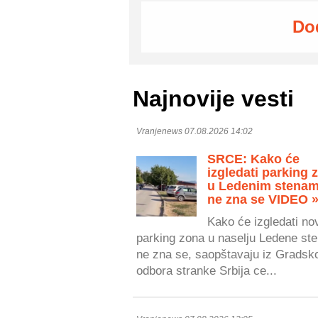
Do
Najnovije vesti
Vranjenews 07.08.2026 14:02
SRCE: Kako će
izgledati parking 
u Ledenim stenam
ne zna se VIDEO 
Kako će izgledati no
parking zona u naselju Ledene ste
ne zna se, saopštavaju iz Gradsk
odbora stranke Srbija ce...