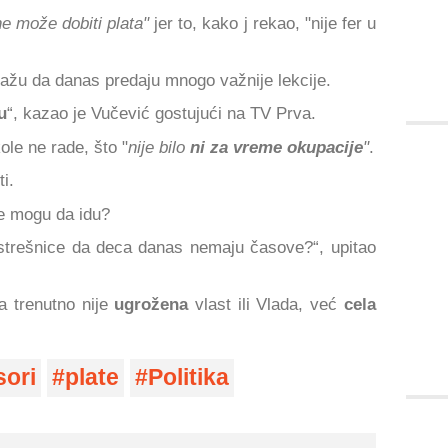
e može dobiti plata"
jer to, kako j rekao, "nije fer u
 kažu da danas predaju mnogo važnije lekcije.
u
“, kazao je Vučević gostujući na TV Prva.
ole ne rade, što "
nije bilo
ni za vreme okupacije
"
.
i.
e mogu da idu?
trešnice da deca danas nemaju časove?“, upitao
a trenutno nije
ugrožena
vlast ili Vlada, već
cela
sori
plate
Politika