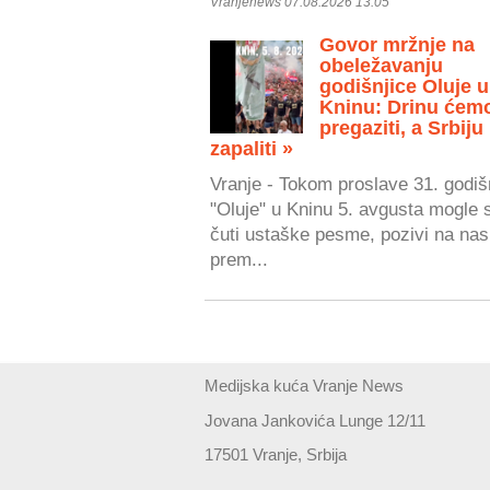
Vranjenews 07.08.2026 13:05
Govor mržnje na
obeležavanju
godišnjice Oluje u
Kninu: Drinu ćem
pregaziti, a Srbiju
zapaliti »
Vranje - Tokom proslave 31. godiš
"Oluje" u Kninu 5. avgusta mogle 
čuti ustaške pesme, pozivi na nasi
prem...
Medijska kuća Vranje News
Jovana Jankovića Lunge 12/11
17501 Vranje, Srbija