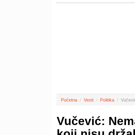
Početna
Vesti
Politika
Vučević
Vučević: Nema
koji nisu drža