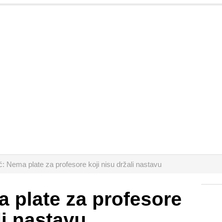
: Nema plate za profesore koji nisu držali nastavu
 plate za profesore
li nastavu