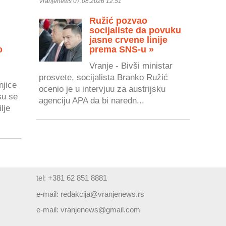
Vranjenews 07.08.2026 12:51
Ružić pozvao
socijaliste da povuku
jasne crvene linije
o
prema SNS-u »
Vranje - Bivši ministar
prosvete, socijalista Branko Ružić
njice
ocenio je u intervjuu za austrijsku
su se
agenciju APA da bi naredn...
lje
tel: +381 62 851 8881
e-mail:
redakcija@vranjenews.rs
e-mail:
vranjenews@gmail.com