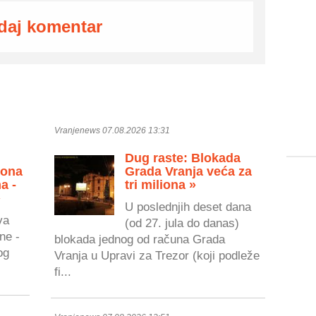
daj komentar
Vranjenews 07.08.2026 13:31
Dug raste: Blokada
zona
Grada Vranja veća za
a -
tri miliona »
»
U poslednjih deset dana
va
(od 27. jula do danas)
ne -
blokada jednog od računa Grada
og
Vranja u Upravi za Trezor (koji podleže
fi...