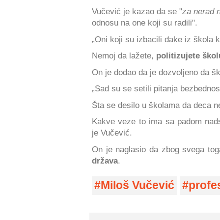
Vučević je kazao da se "
za nerad n
odnosu na one koji su radili".
„Oni koji su izbacili đake iz škola
Nemoj da lažete,
politizujete škol
On je dodao da je dozvoljeno da šk
„Sad su se setili pitanja bezbednost
Šta se desilo u školama da deca n
Kakve veze to ima sa padom nads
je Vučević.
On je naglasio da zbog svega tog
država
.
Miloš Vučević
profe