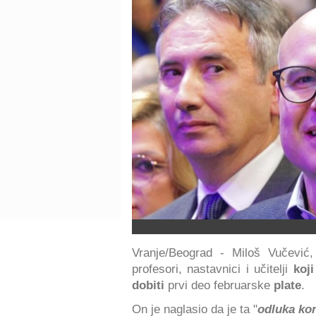
Vranje/Beograd - Miloš Vučević,
profesori, nastavnici i učitelji
koji
dobiti
prvi deo februarske
plate
.
On je naglasio da je ta "
odluka ko