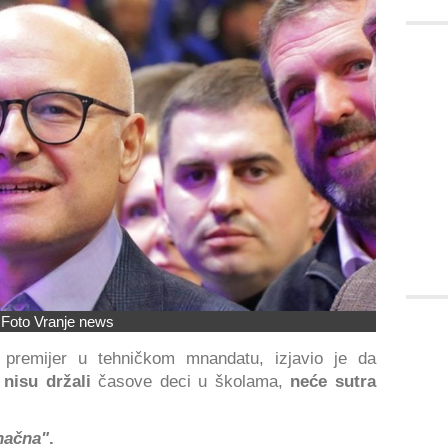
Foto Vranje news
 premijer u tehničkom mnandatu, izjavio je da
 nisu držali
časove deci u školama,
neće sutra
načna"
.