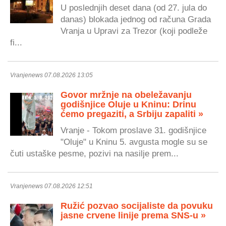
U poslednjih deset dana (od 27. jula do
danas) blokada jednog od računa Grada
Vranja u Upravi za Trezor (koji podleže
fi...
Vranjenews 07.08.2026 13:05
Govor mržnje na obeležavanju
godišnjice Oluje u Kninu: Drinu
ćemo pregaziti, a Srbiju zapaliti »
Vranje - Tokom proslave 31. godišnjice
"Oluje" u Kninu 5. avgusta mogle su se
čuti ustaške pesme, pozivi na nasilje prem...
Vranjenews 07.08.2026 12:51
Ružić pozvao socijaliste da povuku
jasne crvene linije prema SNS-u »