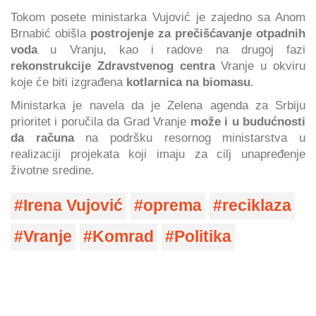
Tokom posete ministarka Vujović je zajedno sa Anom
Brnabić obišla
postrojenje za prečišćavanje otpadnih
voda
u Vranju, kao i radove na drugoj fazi
rekonstrukcije Zdravstvenog centra
Vranje u okviru
koje će biti izgrađena
kotlarnica na biomasu
.
Ministarka je navela da je Zelena agenda za Srbiju
prioritet i poručila da Grad Vranje
može i u budućnosti
da računa
na podršku resornog ministarstva u
realizaciji projekata koji imaju za cilj unapređenje
životne sredine.
Irena Vujović
oprema
reciklaza
Vranje
Komrad
Politika