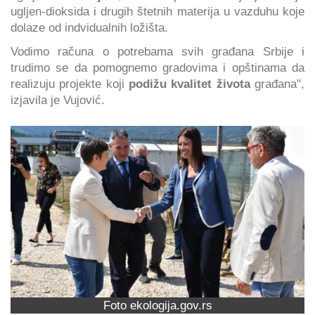
ugljen-dioksida i drugih štetnih materija u vazduhu koje
dolaze od indvidualnih ložišta.
Vodimo računa o potrebama svih građana Srbije i
trudimo se da pomognemo gradovima i opštinama da
realizuju projekte koji
podižu kvalitet života
građana",
izjavila je Vujović.
Foto ekologija.gov.rs