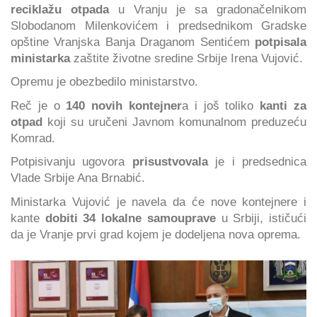
reciklažu otpada
u Vranju je sa gradonačelnikom
Slobodanom Milenkovićem i predsednikom Gradske
opštine Vranjska Banja Draganom Sentićem
potpisala
ministarka
zaštite životne sredine Srbije Irena Vujović.
Opremu je obezbedilo ministarstvo.
Reč je o
140 novih kontejner
a i još toliko
kanti za
otpad
koji su uručeni Javnom komunalnom preduzeću
Komrad.
Potpisivanju ugovora
prisustvovala
je i predsednica
Vlade Srbije Ana Brnabić.
Ministarka Vujović je navela da će nove kontejnere i
kante
dobiti 34 lokalne samouprave
u Srbiji, ističući
da je Vranje prvi grad kojem je dodeljena nova oprema.