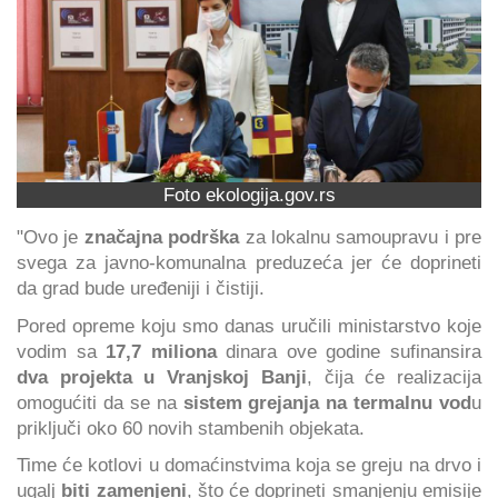
Foto ekologija.gov.rs
"Ovo je
značajna podrška
za lokalnu samoupravu i pre
svega za javno-komunalna preduzeća jer će doprineti
da grad bude uređeniji i čistiji.
Pored opreme koju smo danas uručili ministarstvo koje
vodim sa
17,7 miliona
dinara ove godine sufinansira
dva projekta u Vranjskoj Banji
, čija će realizacija
omogućiti da se na
sistem grejanja na termalnu vod
u
priključi oko 60 novih stambenih objekata.
Time će kotlovi u domaćinstvima koja se greju na drvo i
ugalj
biti zamenjeni
, što će doprineti smanjenju emisije