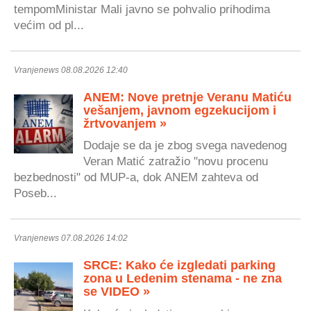
tempomMinistar Mali javno se pohvalio prihodima
većim od pl...
Vranjenews 08.08.2026 12:40
ANEM: Nove pretnje Veranu Matiću
vešanjem, javnom egzekucijom i
žrtvovanjem »
Dodaje se da je zbog svega navedenog
Veran Matić zatražio "novu procenu
bezbednosti" od MUP-a, dok ANEM zahteva od
Poseb...
Vranjenews 07.08.2026 14:02
SRCE: Kako će izgledati parking
zona u Ledenim stenama - ne zna
se VIDEO »