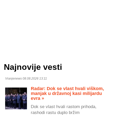
Najnovije vesti
Vranjenews 08.08.2026 13:11
Radar: Dok se vlast hvali viškom,
manjak u državnoj kasi milijardu
evra »
Dok se vlast hvali rastom prihoda,
rashodi rastu duplo bržim