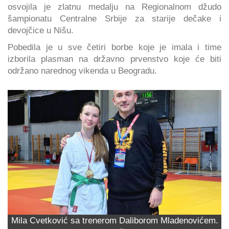
osvojila je zlatnu medalju na Regionalnom džudo
šampionatu Centralne Srbije za starije dečake i
devojčice u Nišu.
Pobedila je u sve četiri borbe koje je imala i time
izborila plasman na državno prvenstvo koje će biti
održano narednog vikenda u Beogradu.
Mila Cvetković sa trenerom Daliborom Mladenovićem.