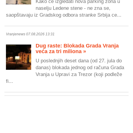
Kako će izgledati nova parking zona u
naselju Ledene stene - ne zna se,
saopštavaju iz Gradskog odbora stranke Srbija ce...
Vranjenews 07.08.2026 13:31
Dug raste: Blokada Grada Vranja
veća za tri miliona »
U poslednjih deset dana (od 27. jula do
danas) blokada jednog od računa Grada
Vranja u Upravi za Trezor (koji podleže
fi...