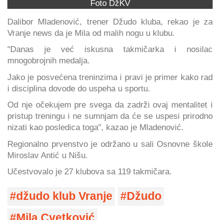
Foto DžKV
Dalibor Mladenović, trener Džudo kluba, rekao je za
Vranje news da je Mila od malih nogu u klubu.
"Danas je već iskusna takmičarka i nosilac
mnogobrojnih medalja.
Jako je posvećena treninzima i pravi je primer kako rad
i disciplina dovode do uspeha u sportu.
Od nje očekujem pre svega da zadrži ovaj mentalitet i
pristup treningu i ne sumnjam da će se uspesi prirodno
nizati kao posledica toga", kazao je Mladenović.
Regionalno prvenstvo je održano u sali Osnovne škole
Miroslav Antić u Nišu.
Učestvovalo je 27 klubova sa 119 takmičara.
džudo klub Vranje
Džudo
Mila Cvetković