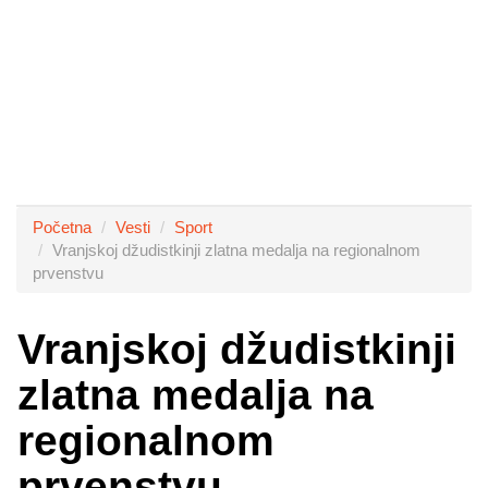
Početna
Vesti
Sport
Vranjskoj džudistkinji zlatna medalja na regionalnom
prvenstvu
Vranjskoj džudistkinji
zlatna medalja na
regionalnom
prvenstvu