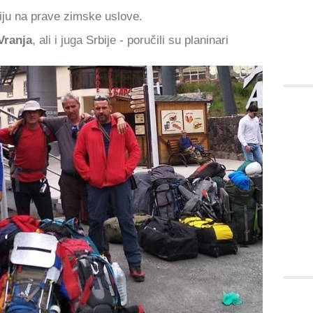
iju na prave zimske uslove.
Vranja
, ali i juga Srbije - poručili su planinari