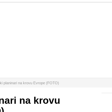
ki planinari na krovu Evrope (FOTO)
nari na krovu
)