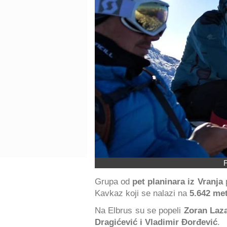
F
Grupa od
pet planinara iz Vranja
p
Kavkaz koji se nalazi na
5.642 me
Na Elbrus su se popeli
Zoran Laza
Dragićević i Vladimir Đorđević
.