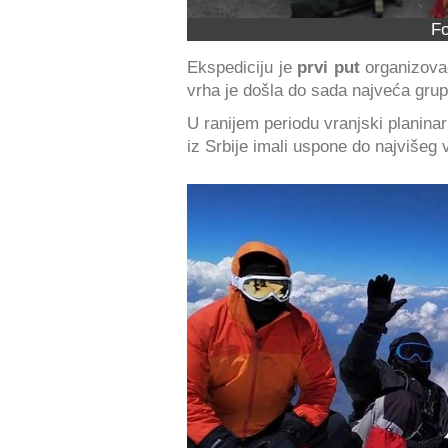
Fo
Ekspediciju je
prvi put
organizov
vrha je došla do sada najveća gru
U ranijem periodu vranjski planina
iz Srbije imali uspone do najvišeg