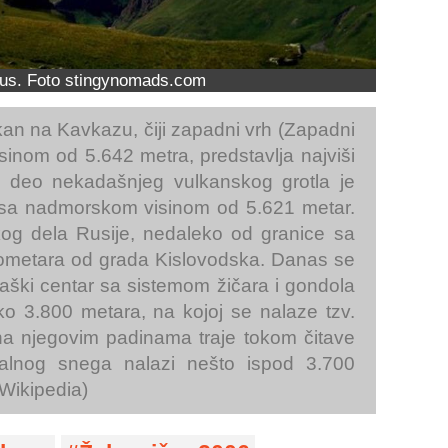
rus. Foto stingynomads.com
kan na Kavkazu, čiji zapadni vrh (Zapadni
inom od 5.642 metra, predstavlja najviši
i deo nekadašnjeg vulkanskog grotla je
s) sa nadmorskom visinom od 5.621 metar.
og dela Rusije, nedaleko od granice sa
ilometara od grada Kislovodska. Danas se
ijaški centar sa sistemom žičara i gondola
ko 3.800 metara, na kojoj se nalaze tzv.
e na njegovim padinama traje tokom čitave
talnog snega nalazi nešto ispod 3.700
Wikipedia)