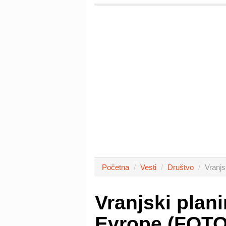
Početna
Vesti
Društvo
Vranjs
Vranjski plani
Evrope (FOTO