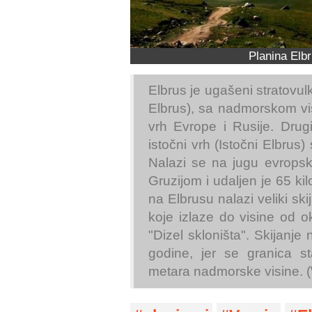
Planina Elb
Elbrus je ugašeni stratovul
Elbrus), sa nadmorskom vis
vrh Evrope i Rusije. Drug
istočni vrh (Istočni Elbru
Nalazi se na jugu evropsk
Gruzijom i udaljen je 65 k
na Elbrusu nalazi veliki sk
koje izlaze do visine od o
"Dizel skloništa". Skijanj
godine, jer se granica s
metara nadmorske visine. (