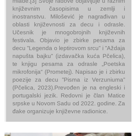
mlade.[3] Svoje radove objavljuje u raznim
književnim časopisima u zemlji i
inostranstvu. Milošević je nagrađivan u
oblasti književnosti za decu i odrasle.
Učesnik je mnogobrojnih književnih
festivala. Objavio je zbirke pesama za
decu ”Legenda o leptirovom srcu” i ”Aždaja
napušta bajku” (izdavačka kuća Pčelica),
te knjigu pesama za odrasle „Poetska
mikrofonija“ (Prometej). Napisao je i zbirku
poezije za decu ”Pisma iz Verzuniuma”
(Pčelica, 2023).Prevođen je na engleski i
portugalski jezik. Redovni je član Matice
srpske u Novom Sadu od 2022. godine. Za
đake organizuje književne radionice.