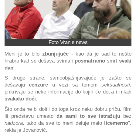
Foto Vranje news
Meni je to bilo
zbunjujuće
- kao da je sad to nešto
hrabro kad se dešava svima i
posmatramo
smrt
svaki
dan
.
S druge strane, samoobjašnjavajuće je zašto se
dešavaju
cenzure
u vezi sa temom
seksualnosti
,
prikrivaju se neke informacije do kojih će deca i mladi
svakako doći.
Što onda ne bi došli do toga kroz neku dobru priču, film
ili predstavu umesto
da sami to sve istražuju
bez
nadzora
, tako da sve to meni deluje malo
licemerno
",
rekla je Jovanović.