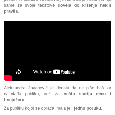
same za svoje tekstove
dovela do kršenja nekih
pravila
.
Aleksandra Jovanović je dodala da ne piše baš za
najmlađu publiku, već za
nešto stariju decu i
tinejdžere
.
Za publiku kojoj se obraća imala je i
jednu poruku
.