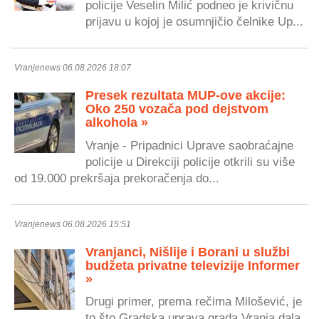
policije Veselin Milić podneo je krivičnu
prijavu u kojoj je osumnjičio čelnike Up...
Vranjenews 06.08.2026 18:07
Presek rezultata MUP-ove akcije:
Oko 250 vozača pod dejstvom
alkohola »
Vranje - Pripadnici Uprave saobraćajne
policije u Direkciji policije otkrili su više
od 19.000 prekršaja prekoračenja do...
Vranjenews 06.08.2026 15:51
Vranjanci, Nišlije i Borani u službi
budžeta privatne televizije Informer
»
Drugi primer, prema rečima Milošević, je
to što Gradska uprava grada Vranja dala