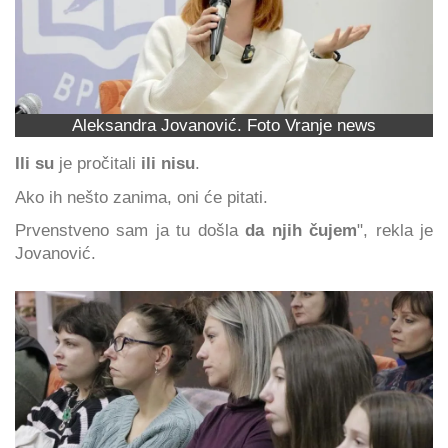
Aleksandra Jovanović. Foto Vranje news
Ili su
je pročitali
ili nisu
.
Ako ih nešto zanima, oni će pitati.
Prvenstveno sam ja tu došla
da njih čujem
", rekla je
Jovanović.