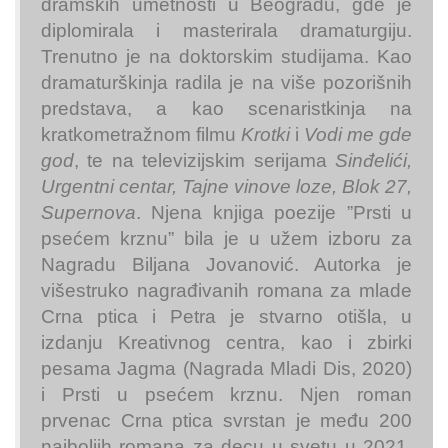
dramskih umetnosti u Beogradu, gde je
diplomirala i masterirala dramaturgiju.
Trenutno je na doktorskim studijama. Kao
dramaturškinja radila je na više pozorišnih
predstava, a kao scenaristkinja na
kratkometražnom filmu
Krotki
i
Vodi me gde
god
, te na televizijskim serijama
Sinđelići,
Urgentni centar, Tajne vinove loze, Blok 27,
Supernova
. Njena knjiga poezije ”Prsti u
psećem krznu” bila je u užem izboru za
Nagradu Biljana Jovanović. Autorka je
višestruko nagrađivanih romana za mlade
Crna ptica i Petra je stvarno otišla, u
izdanju Kreativnog centra, kao i zbirki
pesama Jagma (Nagrada Mladi Dis, 2020)
i Prsti u psećem krznu. Njen roman
prvenac Crna ptica svrstan je među 200
najboljih romana za decu u svetu u 2021.