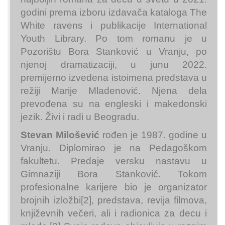
godini prema izboru izdavača kataloga The
White ravens i publikacije International
Youth Library. Po tom romanu je u
Pozorištu Bora Stanković u Vranju, po
njenoj dramatizaciji, u junu 2022.
premijerno izvedena istoimena predstava u
režiji Marije Mladenović. Njena dela
prevođena su na engleski i makedonski
jezik. Živi i radi u Beogradu.
Stevan Milošević
rođen je 1987. godine u
Vranju. Diplomirao je na Pedagoškom
fakultetu. Predaje versku nastavu u
Gimnaziji Bora Stanković. Tokom
profesionalne karijere bio je organizator
brojnih izložbi[2], predstava, revija filmova,
književnih večeri, ali i radionica za decu i