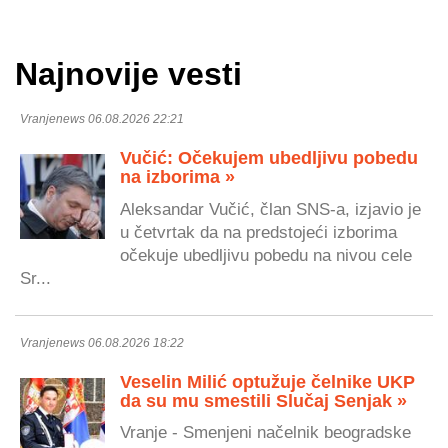
Najnovije vesti
Vranjenews 06.08.2026 22:21
Vučić: Očekujem ubedljivu pobedu
na izborima »
Aleksandar Vučić, član SNS-a, izjavio je
u četvrtak da na predstojeći izborima
očekuje ubedljivu pobedu na nivou cele
Sr...
Vranjenews 06.08.2026 18:22
Veselin Milić optužuje čelnike UKP
da su mu smestili Slučaj Senjak »
Vranje - Smenjeni načelnik beogradske