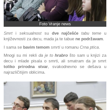
Foto Vranje news
Smrt
i
seksualnost
su
dve najčešće
tabu teme
u
književnosti za decu, mada ja te tabue
ne podržavam
.
I sama se
bavim temom
smrti
u romanu
Crna ptica
.
Mnogi su mi rekli
da je to
hrabro
što sam u knjizi za
decu i mlade pisala o smrti, ali smatram da je smrt
toliko prirodna stvar
, svakodnevno se dešava u
najrazličitijim oblicima.