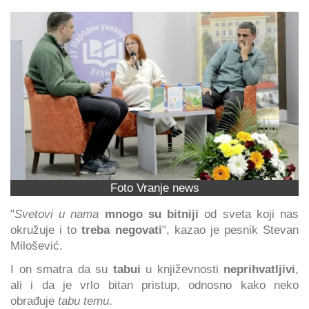
Foto Vranje news
"
Svetovi u nama
mnogo su bitniji
od sveta koji nas
okružuje i to
treba negovati
", kazao je pesnik Stevan
Milošević.
I on smatra da su
tabui
u književnosti
neprihvatljivi
,
ali i da je vrlo bitan pristup, odnosno kako neko
obrađuje
tabu temu
.