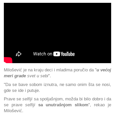
Milošević je na kraju deci i mladima poručio da "
u većoj
meri grade
svet u sebi
".
"Da se bave sobom iznutra, ne samo onim šta se nosi,
gde se ide i putuje.
Prave se
selfiji
sa spoljašnjom, možda bi bilo dobro i da
se prave
selfiji
sa unutrašnjom slikom
", rekao je
Milošević.