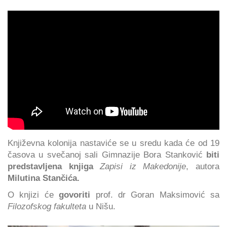
Književna kolonija nastaviće se u sredu kada će od 19
časova u svečanoj sali Gimnazije Bora Stanković
biti
predstavljena knjiga
Zapisi iz Makedonije
, autora
Milutina Stančića.
O knjizi će
govoriti
prof. dr Goran Maksimović sa
Filozofskog fakulteta
u Nišu.