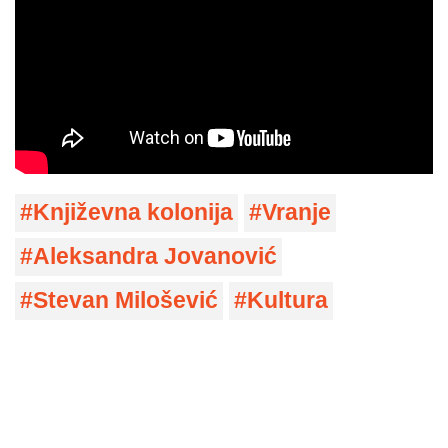
Književna kolonija
Vranje
Aleksandra Jovanović
Stevan Milošević
Kultura