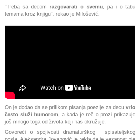
"Treba sa decom
razgovarati o svemu
, pa i o tabu
temama kroz knjigu", rekao je Milošević.
On je dodao da se prilikom pisanja poezije za decu
vrlo
često služi humorom
, a kada je reč o prozi prikazuje
još mnogo toga od života koji nas okružuje.
Govoreći o spojivosti dramaturškog i spisateljskog
posla, Aleksandra Jovanović je rekla da je vezanost nje