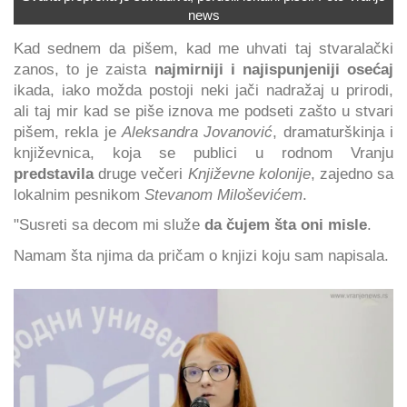
news
Kad sednem da pišem, kad me uhvati taj stvaralački
zanos, to je zaista
najmirniji i najispunjeniji osećaj
ikada, iako možda postoji neki jači nadražaj u prirodi,
ali taj mir kad se piše iznova me podseti zašto u stvari
pišem, rekla je
Aleksandra Jovanović
, dramaturškinja i
književnica, koja se publici u rodnom Vranju
predstavila
druge večeri
Književne kolonije
, zajedno sa
lokalnim pesnikom
Stevanom Miloševićem
.
"Susreti sa decom mi služe
da čujem šta oni misle
.
Namam šta njima da pričam o knjizi koju sam napisala.