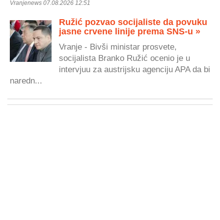
Vranjenews 07.08.2026 12:51
Ružić pozvao socijaliste da povuku
jasne crvene linije prema SNS-u »
Vranje - Bivši ministar prosvete,
socijalista Branko Ružić ocenio je u
intervjuu za austrijsku agenciju APA da bi
naredn...