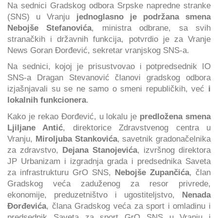
Na sednici Gradskog odbora Srpske napredne stranke
(SNS) u Vranju
jednoglasno je podržana smena
Nebojše Stefanovića
, ministra odbrane, sa svih
stranačkih i državnih funkcija, potvrdio je za Vranje
News Goran Đorđević, sekretar vranjskog SNS-a.
Na sednici, kojoj je prisustvovao i potpredsednik IO
SNS-a Dragan Stevanović članovi gradskog odbora
izjašnjavali su se ne samo o smeni republičkih, već
i
lokalnih funkcionera
.
Kako je rekao Đorđević, u lokalu je
predložena smena
Ljiljane Antić
, direktorice Zdravstvenog centra u
Vranju,
Miroljuba Stankovića
, savetnik gradonačelnika
za zdravstvo,
Dejana Stanojevića
, izvršnog direktora
JP Urbanizam i izgradnja grada i predsednika Saveta
za infrastrukturu GrO SNS,
Nebojše Zupančića
, član
Gradskog veća zaduženog za resor privrede,
ekonomije, preduzetništvo i ugostiteljstvo,
Nenada
Đorđevića
, člana Gradskog veća za sport i omladinu i
predsednik Saveta za sport GrO SNS u Vranju i