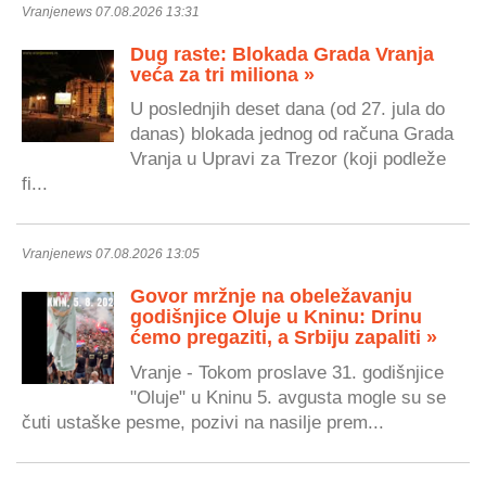
Vranjenews 07.08.2026 13:31
Dug raste: Blokada Grada Vranja
veća za tri miliona »
U poslednjih deset dana (od 27. jula do
danas) blokada jednog od računa Grada
Vranja u Upravi za Trezor (koji podleže
fi...
Vranjenews 07.08.2026 13:05
Govor mržnje na obeležavanju
godišnjice Oluje u Kninu: Drinu
ćemo pregaziti, a Srbiju zapaliti »
Vranje - Tokom proslave 31. godišnjice
"Oluje" u Kninu 5. avgusta mogle su se
čuti ustaške pesme, pozivi na nasilje prem...