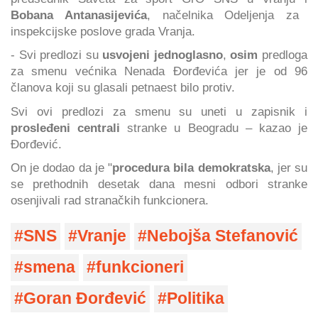
Bobana Antanasijevića
, načelnika Odeljenja za
inspekcijske poslove grada Vranja.
- Svi predlozi su
usvojeni jednoglasno
,
osim
predloga
za smenu većnika Nenada Đorđevića jer je od 96
članova koji su glasali petnaest bilo protiv.
Svi ovi predlozi za smenu su uneti u zapisnik i
prosleđeni centrali
stranke u Beogradu – kazao je
Đorđević.
On je dodao da je "
procedura bila demokratska
, jer su
se prethodnih desetak dana mesni odbori stranke
osenjivali rad stranačkih funkcionera.
SNS
Vranje
Nebojša Stefanović
smena
funkcioneri
Goran Đorđević
Politika