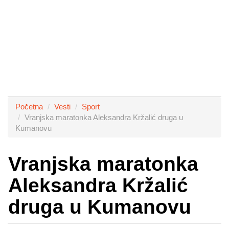
Početna
Vesti
Sport
Vranjska maratonka Aleksandra Kržalić druga u
Kumanovu
Vranjska maratonka
Aleksandra Kržalić
druga u Kumanovu