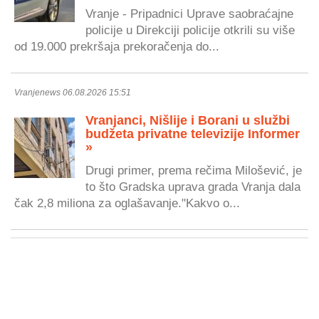
Vranje - Pripadnici Uprave saobraćajne
policije u Direkciji policije otkrili su više
od 19.000 prekršaja prekoračenja do...
Vranjenews 06.08.2026 15:51
Vranjanci, Nišlije i Borani u službi
budžeta privatne televizije Informer
»
Drugi primer, prema rečima Milošević, je
to što Gradska uprava grada Vranja dala
čak 2,8 miliona za oglašavanje."Kakvo o...