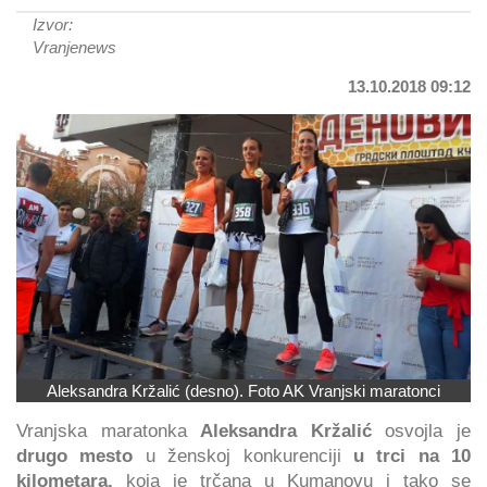
Izvor:
Vranjenews
13.10.2018 09:12
Aleksandra Kržalić (desno). Foto AK Vranjski maratonci
Vranjska maratonka
Aleksandra Kržalić
osvojla je
drugo mesto
u ženskoj konkurenciji
u trci na 10
kilometara,
koja je trčana u Kumanovu i tako se