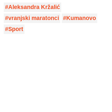
Aleksandra Kržalić
vranjski maratonci
Kumanovo
Sport