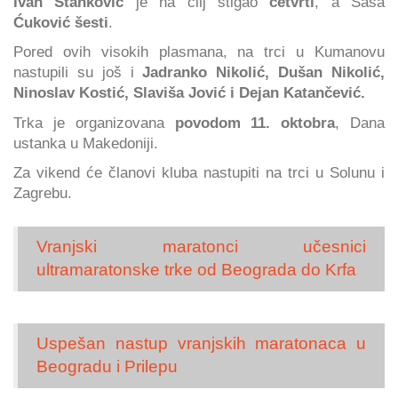
Ivan Stanković
je na cilj stigao
četvrti
, a Saša
Ćuković šesti
.
Pored ovih visokih plasmana, na trci u Kumanovu
nastupili su još i
Jadranko Nikolić, Dušan Nikolić,
Ninoslav Kostić, Slaviša Jović i Dejan Katančević.
Trka je organizovana
povodom 11. oktobra
, Dana
ustanka u Makedoniji.
Za vikend će članovi kluba nastupiti na trci u Solunu i
Zagrebu.
Vranjski maratonci učesnici
ultramaratonske trke od Beograda do Krfa
Uspešan nastup vranjskih maratonaca u
Beogradu i Prilepu