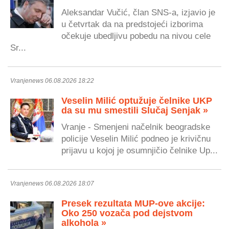
Aleksandar Vučić, član SNS-a, izjavio je
u četvrtak da na predstojeći izborima
očekuje ubedljivu pobedu na nivou cele
Sr...
Vranjenews 06.08.2026 18:22
Veselin Milić optužuje čelnike UKP
da su mu smestili Slučaj Senjak »
Vranje - Smenjeni načelnik beogradske
policije Veselin Milić podneo je krivičnu
prijavu u kojoj je osumnjičio čelnike Up...
Vranjenews 06.08.2026 18:07
Presek rezultata MUP-ove akcije:
Oko 250 vozača pod dejstvom
alkohola »