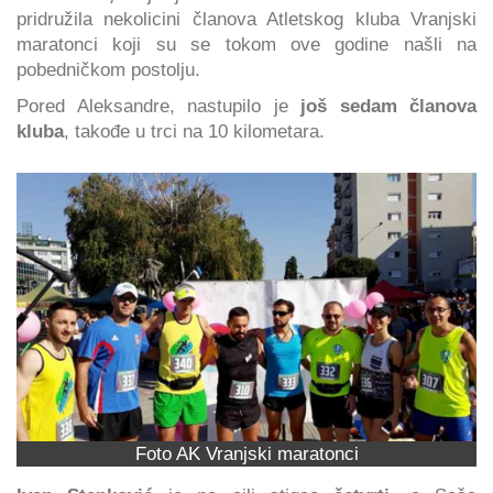
pridružila nekolicini članova Atletskog kluba Vranjski
maratonci koji su se tokom ove godine našli na
pobedničkom postolju.
Pored Aleksandre, nastupilo je
još sedam članova
kluba
, takođe u trci na 10 kilometara.
Foto AK Vranjski maratonci