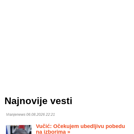
Najnovije vesti
Vranjenews 06.08.2026 22:21
Vučić: Očekujem ubedljivu pobedu
na izborima »