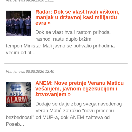
Vranjenews 08.08.2026 13:11
Radar: Dok se vlast hvali viškom,
manjak u državnoj kasi milijardu
evra »
Dok se vlast hvali rastom prihoda,
rashodi rastu duplo bržim
tempomMinistar Mali javno se pohvalio prihodima
većim od pl...
Vranjenews 08.08.2026 12:40
ANEM: Nove pretnje Veranu Matiću
vešanjem, javnom egzekucijom i
žrtvovanjem »
Dodaje se da je zbog svega navedenog
Veran Matić zatražio "novu procenu
bezbednosti" od MUP-a, dok ANEM zahteva od
Poseb...