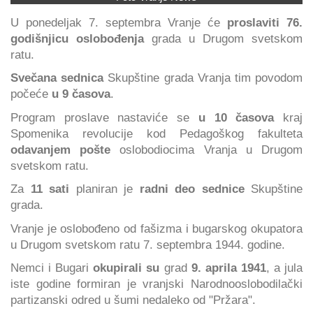
U ponedeljak 7. septembra Vranje će
proslaviti 76.
godišnjicu oslobođenja
grada u Drugom svetskom
ratu.
Svečana sednica
Skupštine grada Vranja tim povodom
počeće
u 9 časova
.
Program proslave nastaviće se
u 10 časova
kraj
Spomenika revolucije kod Pedagoškog fakulteta
odavanjem pošte
oslobodiocima Vranja u Drugom
svetskom ratu.
Za
11 sati
planiran je
radni deo sednice
Skupštine
grada.
Vranje je oslobođeno od fašizma i bugarskog okupatora
u Drugom svetskom ratu 7. septembra 1944. godine.
Nemci i Bugari
okupirali su
grad
9. aprila 1941
, a jula
iste godine formiran je vranjski Narodnooslobodilački
partizanski odred u šumi nedaleko od "Pržara".