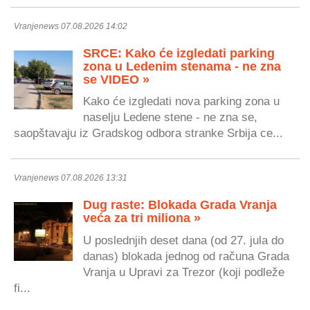
Vranjenews 07.08.2026 14:02
SRCE: Kako će izgledati parking
zona u Ledenim stenama - ne zna
se VIDEO »
Kako će izgledati nova parking zona u
naselju Ledene stene - ne zna se,
saopštavaju iz Gradskog odbora stranke Srbija ce...
Vranjenews 07.08.2026 13:31
Dug raste: Blokada Grada Vranja
veća za tri miliona »
U poslednjih deset dana (od 27. jula do
danas) blokada jednog od računa Grada
Vranja u Upravi za Trezor (koji podleže
fi...