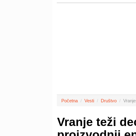
Početna
Vesti
Društvo
Vranje
Vranje teži de
proizvodnji e