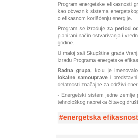
Program energetske efikasnosti g
kao obveznik sistema energetsk
o efikasnom korišćenju energije.
Program se izrađuje
za period od
planirani način ostvarivanja i vredn
godine.
U maloj sali Skupštine grada Vranj
izradu Programa energetske efikasn
Radna grupa
, koju je imenoval
lokalne samouprave
i predstavni
delatnosti značajne za održivi ener
- Energetski sistem jedne zemlje 
tehnološkog napretka čitavog druš
energetska efikasnos