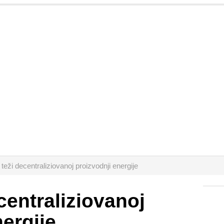
 teži decentraliziovanoj proizvodnji energije
centraliziovanoj
nergije