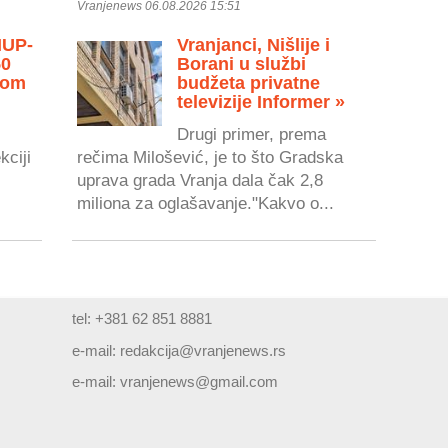
Vranjenews 06.08.2026 15:51
MUP-
Vranjanci, Nišlije i
50
Borani u službi
vom
budžeta privatne
televizije Informer »
Drugi primer, prema
kciji
rečima Milošević, je to što Gradska
uprava grada Vranja dala čak 2,8
miliona za oglašavanje."Kakvo o...
tel: +381 62 851 8881
e-mail:
redakcija@vranjenews.rs
e-mail:
vranjenews@gmail.com