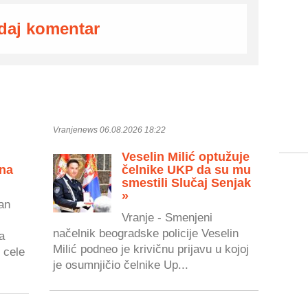
daj komentar
Vranjenews 06.08.2026 18:22
Veselin Milić optužuje
 na
čelnike UKP da su mu
smestili Slučaj Senjak
»
an
Vranje - Smenjeni
načelnik beogradske policije Veselin
a
Milić podneo je krivičnu prijavu u kojoj
 cele
je osumnjičio čelnike Up...