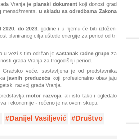
rada Vranja je
planski dokument
koji donosi grad
og menadžmenta,
u skladu sa odredbama Zakona
 2020. do 2023.
godine i u njemu će biti izloženi
ost planiranog cilja uštede energije za period od tri
a u vezi s tim održan je
sastanak radne grupe
za
osti grada Vranja za trogodišnji period.
o Gradsko veće, sastavljena je od predstavnika
ka
javnih preduzeća
koji profesionalno obavljaju
getski razvoj grada Vranja.
predstavlja
motor razvoja
, ali isto tako i ogledalo
tva i ekonomije - rečeno je na ovom skupu.
t
Danijel Vasiljević
Društvo