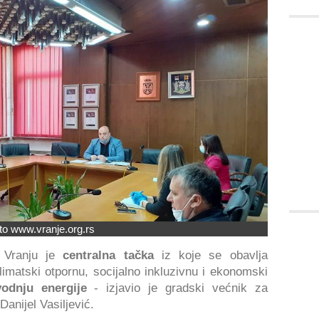
to www.vranje.org.rs
 Vranju je
centralna tačka
iz koje se obavlja
klimatski otpornu, socijalno inkluzivnu i ekonomski
vodnju energije
- izjavio je gradski većnik za
Danijel Vasiljević.