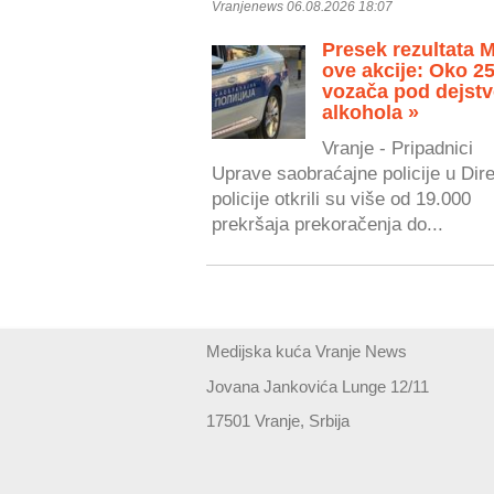
Vranjenews 06.08.2026 18:07
Presek rezultata 
ove akcije: Oko 2
vozača pod dejst
alkohola »
Vranje - Pripadnici
Uprave saobraćajne policije u Dire
policije otkrili su više od 19.000
prekršaja prekoračenja do...
Medijska kuća Vranje News
Jovana Jankovića Lunge 12/11
17501 Vranje, Srbija