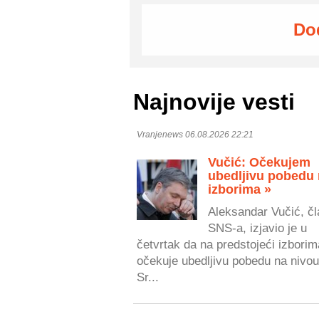
Do
Najnovije vesti
Vranjenews 06.08.2026 22:21
Vučić: Očekujem
ubedljivu pobedu
izborima »
Aleksandar Vučić, čl
SNS-a, izjavio je u
četvrtak da na predstojeći izborim
očekuje ubedljivu pobedu na nivou
Sr...