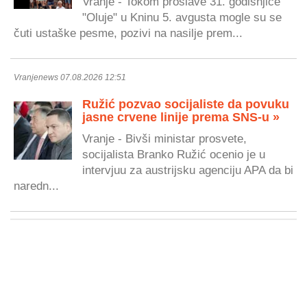
Vranje - Tokom proslave 31. godišnjice
"Oluje" u Kninu 5. avgusta mogle su se
čuti ustaške pesme, pozivi na nasilje prem...
Vranjenews 07.08.2026 12:51
Ružić pozvao socijaliste da povuku
jasne crvene linije prema SNS-u »
Vranje - Bivši ministar prosvete,
socijalista Branko Ružić ocenio je u
intervjuu za austrijsku agenciju APA da bi
naredn...