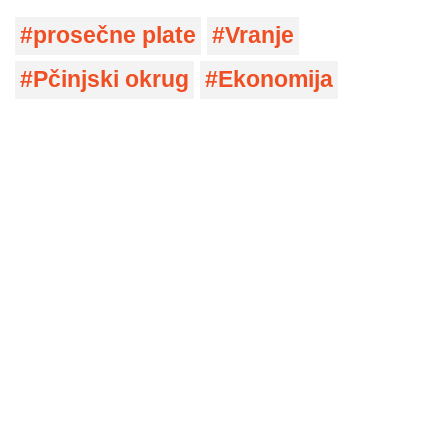
prosečne plate
Vranje
Pčinjski okrug
Ekonomija