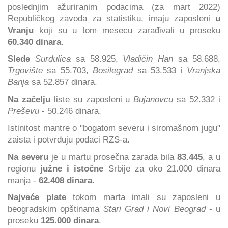
poslednjim ažuriranim podacima (za mart 2022)
Republičkog zavoda za statistiku, imaju zaposleni
u
Vranju
koji su u tom mesecu zarađivali u proseku
60.340 dinara
.
Slede
Surdulica
sa 58.925,
Vladičin Han
sa 58.688,
Trgovište
sa 55.703,
Bosilegrad
sa 53.533 i
Vranjska
Banja
sa 52.857 dinara.
Na začelju
liste su zaposleni u
Bujanovcu
sa 52.332 i
Preševu
- 50.246 dinara.
Istinitost mantre o "bogatom severu i siromašnom jugu"
zaista i potvrđuju podaci RZS-a.
Na severu
je u martu prosečna zarada bila
83.445
, a u
regionu
južne i istočne
Srbije za oko 21.000 dinara
manja -
62.408 dinara
.
Najveće plate
tokom marta imali su zaposleni u
beogradskim opštinama
Stari Grad i Novi Beograd
- u
proseku
125.000 dinara
.