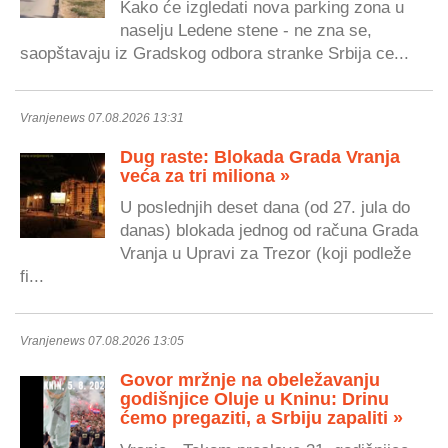
Kako će izgledati nova parking zona u
naselju Ledene stene - ne zna se,
saopštavaju iz Gradskog odbora stranke Srbija ce...
Vranjenews 07.08.2026 13:31
Dug raste: Blokada Grada Vranja
veća za tri miliona »
U poslednjih deset dana (od 27. jula do
danas) blokada jednog od računa Grada
Vranja u Upravi za Trezor (koji podleže
fi...
Vranjenews 07.08.2026 13:05
Govor mržnje na obeležavanju
godišnjice Oluje u Kninu: Drinu
ćemo pregaziti, a Srbiju zapaliti »