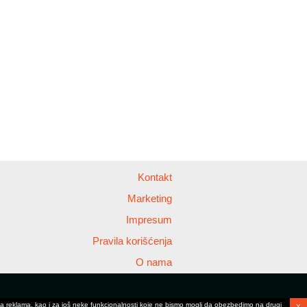
Kontakt
Marketing
Impresum
Pravila korišćenja
O nama
anja reklama, kao i za još neke funkcionalnosti koje ne bismo mogli da obezbedimo na drugi
X