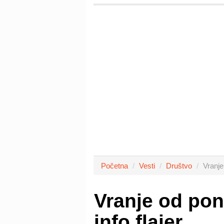
Početna
Vesti
Društvo
Vranje
Vranje od pon
info flajer