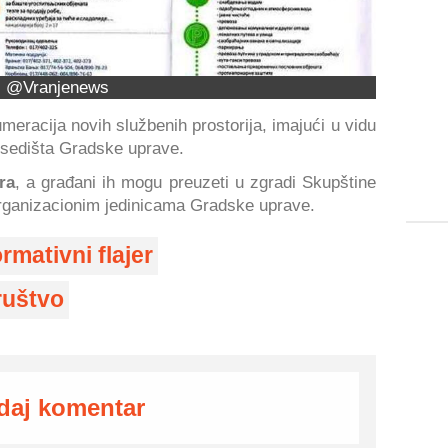
@Vranjenews
meracija novih službenih prostorija, imajući u vidu
 sedišta Gradske uprave.
era
, a građani ih mogu preuzeti u zgradi Skupštine
rganizacionim jedinicama Gradske uprave.
ormativni flajer
ruštvo
daj komentar