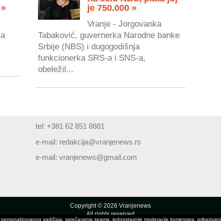
 »
je 750.000 »
Vranje - Jorgovanka
ka
Tabaković, guvernerka Narodne banke
Srbije (NBS) i dugogodišnja
.
funkcionerka SRS-a i SNS-a,
obeležil...
tel: +381 62 851 8881
e-mail:
redakcija@vranjenews.rs
e-mail:
vranjenews@gmail.com
Copyright © 2026 Vranjenews
All rights reserved
ivanja personalizovanog sadržaja, sprečavanja spama, jednostavnije moderacije komentara, prikaziv