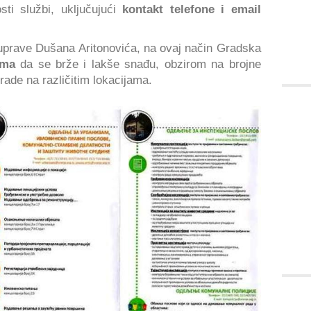
sti službi, uključujući
kontakt telefone i email
prave Dušana Aritonovića, na ovaj način Gradska
ima
da se brže i lakše snađu, obzirom na brojne
e rade na različitim lokacijama.