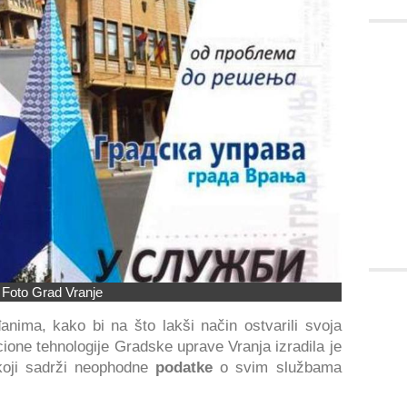
Foto Grad Vranje
anima, kako bi na što lakši način ostvarili svoja
one tehnologije Gradske uprave Vranja izradila je
koji sadrži neophodne
podatke
o svim službama