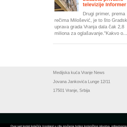
televizije Informer
Drugi primer, prema
rečima Milošević, je to što Grads
uprava grada Vranja dala čak 2,8
miliona za oglašavanje."Kakvo o..
Medijska kuća Vranje News
Jovana Jankovića Lunge 12/11
17501 Vranje, Srbija
Ovaj sajt koristi kolačiće (cookies) u cilju pružanja boljeg korisničkog iskustva, prikaz