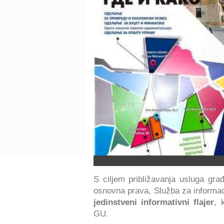
S ciljem približavanja usluga građ
osnovna prava, Služba za informaci
jedinstveni informativni flajer
, 
GU.