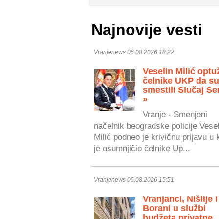
Najnovije vesti
Vranjenews 06.08.2026 18:22
Veselin Milić optu
čelnike UKP da s
smestili Slučaj Se
»
Vranje - Smenjeni
načelnik beogradske policije Vesel
Milić podneo je krivičnu prijavu u 
je osumnjičio čelnike Up...
Vranjenews 06.08.2026 15:51
Vranjanci, Nišlije i
Borani u službi
budžeta privatne