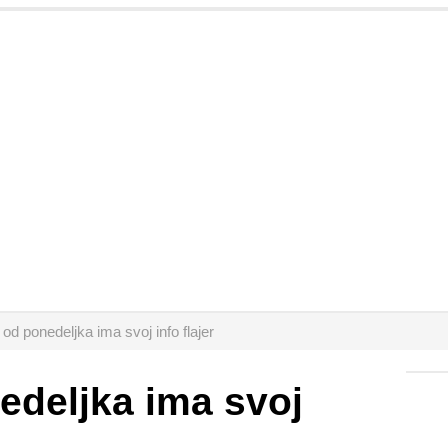
 od ponedeljka ima svoj info flajer
edeljka ima svoj