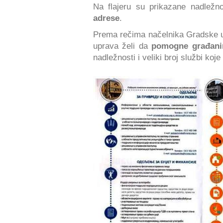
Na flajeru su prikazane nadležno
adrese
.
Prema rečima načelnika Gradske u
uprava želi da
pomogne građan
nadležnosti i veliki broj službi koj