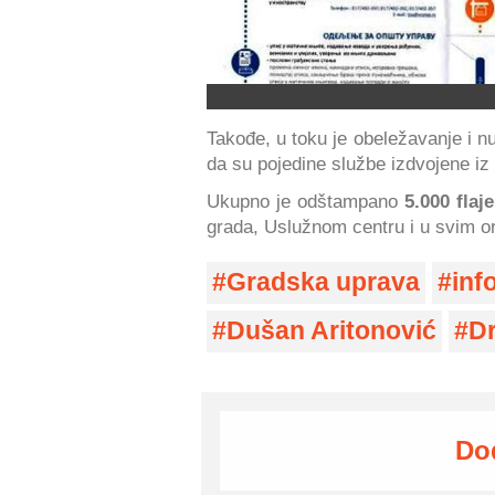
Takođe, u toku je obeležavanje i nu
da su pojedine službe izdvojene iz
Ukupno je odštampano
5.000 flaj
grada, Uslužnom centru i u svim o
Gradska uprava
inf
Dušan Aritonović
D
Do