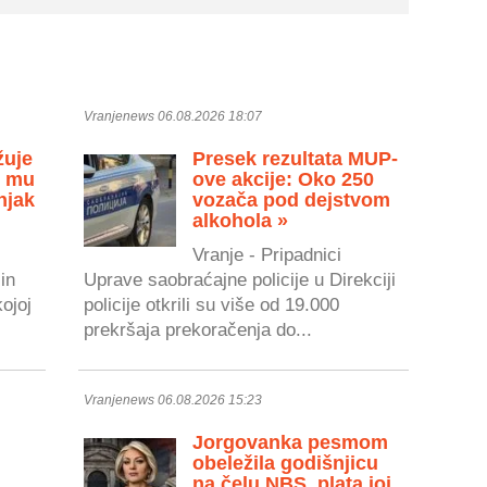
Vranjenews 06.08.2026 18:07
žuje
Presek rezultata MUP-
u mu
ove akcije: Oko 250
njak
vozača pod dejstvom
alkohola »
Vranje - Pripadnici
in
Uprave saobraćajne policije u Direkciji
kojoj
policije otkrili su više od 19.000
prekršaja prekoračenja do...
Vranjenews 06.08.2026 15:23
Jorgovanka pesmom
obeležila godišnjicu
na čelu NBS, plata joj