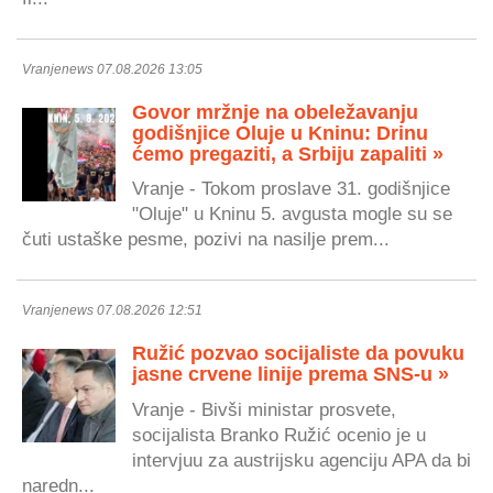
Vranjenews 07.08.2026 13:05
Govor mržnje na obeležavanju
godišnjice Oluje u Kninu: Drinu
ćemo pregaziti, a Srbiju zapaliti »
Vranje - Tokom proslave 31. godišnjice
"Oluje" u Kninu 5. avgusta mogle su se
čuti ustaške pesme, pozivi na nasilje prem...
Vranjenews 07.08.2026 12:51
Ružić pozvao socijaliste da povuku
jasne crvene linije prema SNS-u »
Vranje - Bivši ministar prosvete,
socijalista Branko Ružić ocenio je u
intervjuu za austrijsku agenciju APA da bi
naredn...