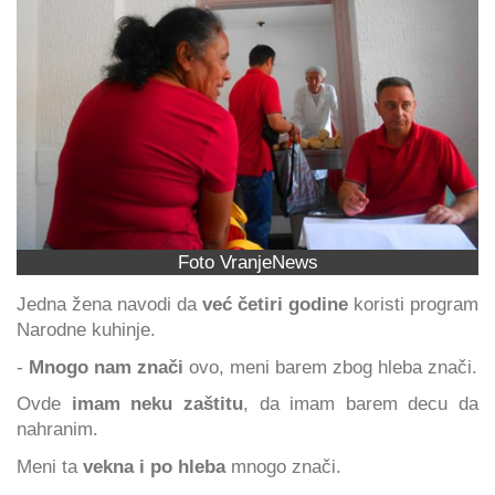
Foto VranjeNews
Jedna žena navodi da
već četiri godine
koristi program
Narodne kuhinje.
-
Mnogo nam znači
ovo, meni barem zbog hleba znači.
Ovde
imam neku zaštitu
, da imam barem decu da
nahranim.
Meni ta
vekna i po hleba
mnogo znači.