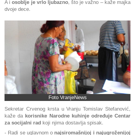
A i
osoblje je vrlo ljubazno
, što je važno – kaže majka
dvoje dece.
Foto VranjeNews
Sekretar Crvenog krsta u Vranju Tomislav Stefanović,
kaže da
korisnike Narodne kuhinje određuje Centar
za socijalni rad
koji njima dostavlja spisak.
- Radi se uglavnom o
najsiromašnijoj i najugroženijoj