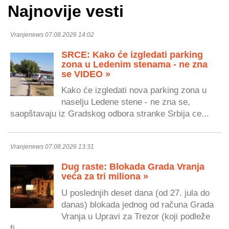
Najnovije vesti
Vranjenews 07.08.2026 14:02
SRCE: Kako će izgledati parking
zona u Ledenim stenama - ne zna
se VIDEO »
Kako će izgledati nova parking zona u
naselju Ledene stene - ne zna se,
saopštavaju iz Gradskog odbora stranke Srbija ce...
Vranjenews 07.08.2026 13:31
Dug raste: Blokada Grada Vranja
veća za tri miliona »
U poslednjih deset dana (od 27. jula do
danas) blokada jednog od računa Grada
Vranja u Upravi za Trezor (koji podleže
fi...