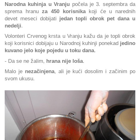
Narodna kuhinja u Vranju
počela je 3. septembra da
sprema hranu
za 450 korisnika
koji će u narednih
devet meseci dobijati
jedan topli obrok pet dana u
nedelji
.
Volonteri Crvenog krsta u Vranju kažu da je topli obrok
koji korisnici dobijaju u Narodnoj kuhinji ponekad
jedino
kuvano jelo koje pojedu u toku dana.
- Da se ne žalim,
hrana nije loša
.
Malo je
nezačinjena
, ali je kući dosolim i začinim po
svom ukusu.