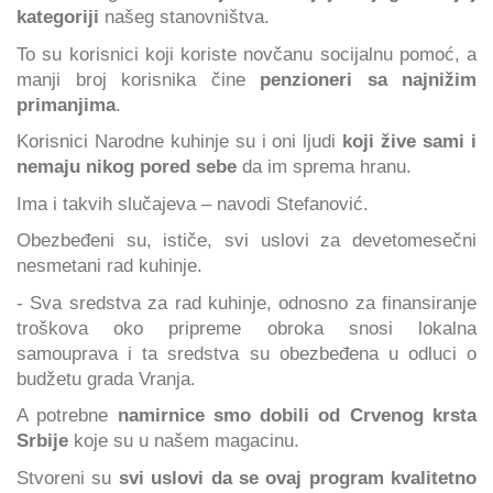
kategoriji
našeg stanovništva.
To su korisnici koji koriste novčanu socijalnu pomoć, a
manji broj korisnika čine
penzioneri sa najnižim
primanjima
.
Korisnici Narodne kuhinje su i oni ljudi
koji žive sami i
nemaju nikog pored sebe
da im sprema hranu.
Ima i takvih slučajeva – navodi Stefanović.
Obezbeđeni su, ističe, svi uslovi za devetomesečni
nesmetani rad kuhinje.
- Sva sredstva za rad kuhinje, odnosno za finansiranje
troškova oko pripreme obroka snosi lokalna
samouprava i ta sredstva su obezbeđena u odluci o
budžetu grada Vranja.
A potrebne
namirnice smo dobili od Crvenog krsta
Srbije
koje su u našem magacinu.
Stvoreni su
svi uslovi da se ovaj program kvalitetno