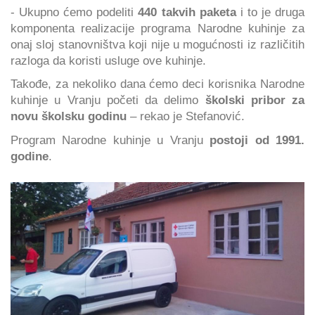
- Ukupno ćemo podeliti
440 takvih paketa
i to je druga
komponenta realizacije programa Narodne kuhinje za
onaj sloj stanovništva koji nije u mogućnosti iz različitih
razloga da koristi usluge ove kuhinje.
Takođe, za nekoliko dana ćemo deci korisnika Narodne
kuhinje u Vranju početi da delimo
školski pribor za
novu školsku godinu
– rekao je Stefanović.
Program Narodne kuhinje u Vranju
postoji od 1991.
godine
.