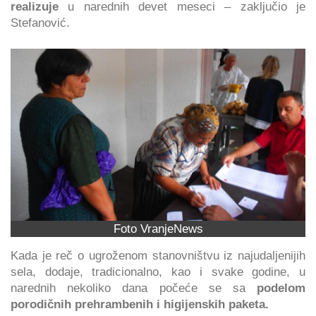
realizuje
u narednih devet meseci – zaključio je
Stefanović.
Foto VranjeNews
Kada je reč o ugroženom stanovništvu iz najudaljenijih
sela, dodaje, tradicionalno, kao i svake godine, u
narednih nekoliko dana počeće se sa
podelom
porodičnih prehrambenih i higijenskih paketa.