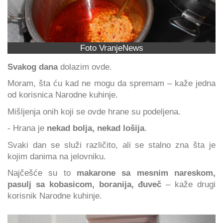
Foto VranjeNews
Svakog dana
dolazim ovde.
Moram, šta ću kad ne mogu da spremam – kaže jedna
od korisnica Narodne kuhinje.
Mišljenja onih koji se ovde hrane su podeljena.
- Hrana je
nekad bolja, nekad lošija
.
Svaki dan se služi različito, ali se stalno zna šta je
kojim danima na jelovniku.
Najčešće su to
makarone sa mesnim nareskom,
pasulj sa kobasicom, boranija, đuveč
– kaže drugi
korisnik Narodne kuhinje.