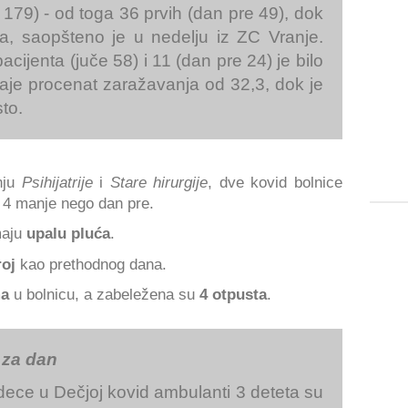
 179) - od toga 36 prvih (dan pre 49), dok
ipa, saopšteno je u nedelju iz ZC Vranje.
acijenta (juče 58) i 11 (dan pre 24) je bilo
daje procenat zaražavanja od 32,3, dok je
to.
nju
Psihijatrije
i
Stare hirurgije
, dve kovid bolnice
, 4 manje nego dan pre.
maju
upalu pluća
.
roj
kao prethodnog dana.
ma
u bolnicu, a zabeležena su
4 otpusta
.
 za dan
dece u Dečjoj kovid ambulanti 3 deteta su