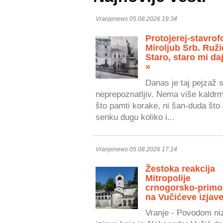
Vranjenews 05.08.2026 19:34
Protojerej-stavrof
Miroljub Srb. Ruži
Staro, staro mi daj
»
Danas je taj pejzaž 
neprepoznatljiv. Nema više kaldr
što pamti korake, ni šan-duda što 
senku dugu koliko i...
Vranjenews 05.08.2026 17:14
Žestoka reakcija
Mitropolije
crnogorsko-primo
na Vučićeve izjave
Vranje - Povodom ni