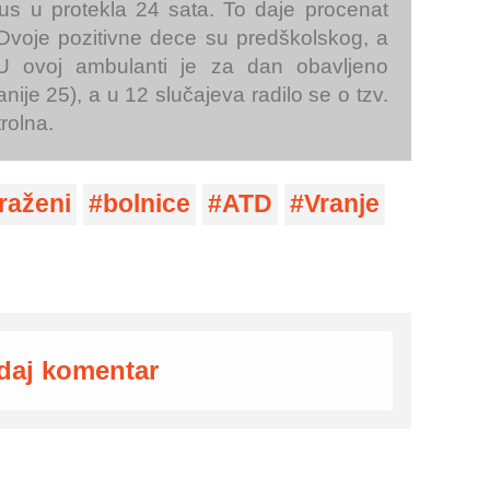
rus u protekla 24 sata. To daje procenat
Dvoje pozitivne dece su predškolskog, a
 U ovoj ambulanti je za dan obavljeno
ije 25), a u 12 slučajeva radilo se o tzv.
rolna.
raženi
bolnice
ATD
Vranje
daj komentar