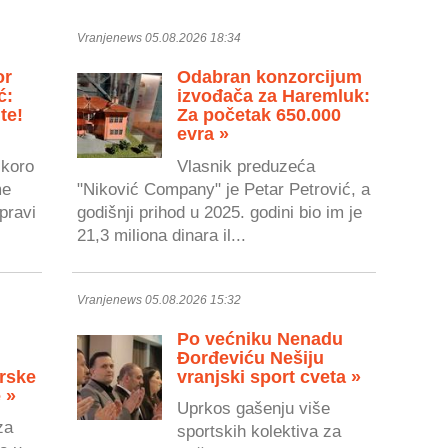
Vranjenews 05.08.2026 18:34
or
Odabran konzorcijum
ć:
izvođača za Haremluk:
te!
Za početak 650.000
evra »
skoro
Vlasnik preduzeća
me
"Niković Company" je Petar Petrović, a
pravi
godišnji prihod u 2025. godini bio im je
21,3 miliona dinara il...
Vranjenews 05.08.2026 15:32
Po većniku Nenadu
Đorđeviću Nešiju
rske
vranjski sport cveta »
 »
Uprkos gašenju više
za
sportskih kolektiva za