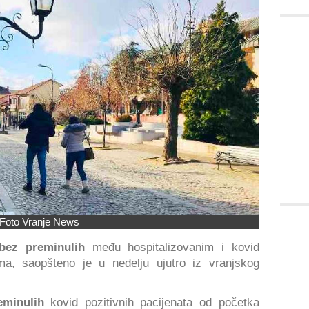
Foto Vranje News
 bez preminulih
među hospitalizovanim i kovid
ama, saopšteno je u nedelju ujutro iz vranjskog
reminulih
kovid pozitivnih pacijenata od početka