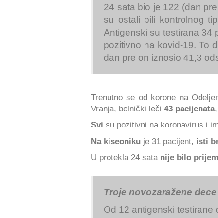
24 sata bio je 122 (dan pre
su ostali bili kontrolnog t
Antigenski su testirana 34 p
pozitivno na kovid-19. To 
dan pre on iznosio 41,3 ods
Trenutno se od korone na Odelje
Vranja, bolnički leči
43 pacijenata
Svi
su pozitivni na koronavirus i i
Na kiseoniku
je 31
pacijent,
isti b
U protekla 24 sata
nije bilo
prije
Troje novozaražene dece
Od 12 antigenski testirane 