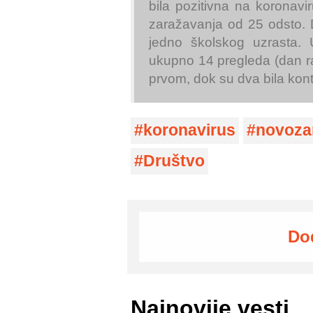
bila pozitivna na koronavi
zaražavanja od 25 odsto. 
jedno školskog uzrasta.
ukupno 14 pregleda (dan ran
prvom, dok su dva bila kont
koronavirus
novoza
Društvo
Do
Najnovije vesti