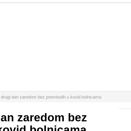
 drugi dan zaredom bez preminulih u kovid bolnicama
dan zaredom bez
kovid bolnicama