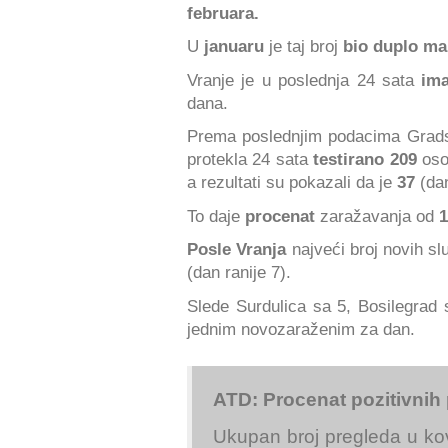
februara.
U
januaru
je taj broj
bio duplo ma
Vranje je u poslednja 24 sata
ima
dana.
Prema poslednjim podacima Gradsk
protekla 24 sata
testirano 209
oso
a rezultati su pokazali da je
37
(da
To daje
procenat
zaražavanja od
1
Posle Vranja
najveći broj novih s
(dan ranije 7).
Slede Surdulica sa 5, Bosilegrad 
jednim novozaraženim za dan.
ATD: Procenat pozitivnih
Ukupan broj pregleda u ko