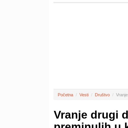
Početna
Vesti
Društvo
Vranje
Vranje drugi 
preminulih u 