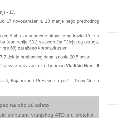
nji
- 17.
lo 17
novozaraženih, 20 manje nego prethodnog
og štaba za vanredne situacije na kovid-19 je u
ba (dan ranije 331) sa područja Pčinjskog okruga,
n pre 68)
zaraženo
koronavirusom.
7,7
dok je prethodnog dana iznosio 20,5 odsto.
lučajeva zaražavanja za dan imao
Vladičin Han - 6
sa 4, Bujanovac i Preševo sa po 2 i Trgovište sa
 pao na oko 30 odsto
vid ambulanti vranjskog ATD-a u protekla