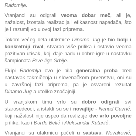
Radomlje
.
Vranjanci su odigrali
veoma dobar meč
, ali je,
nažalost, izostala realizacija i efikasnost napadača, što
je i razumljivo u ovoj fazi priprema.
Tokom većeg dela utakmice
Dinamo Jug
je bio
bolji i
konkretniji rival
, stvarao više prilika i ostavio veoma
pozitivan utisak, koji daje nadu u dobre igre u nastavku
šampionata
Prve lige Srbije
.
Ekipi
Radomlja
ovo je bila
generalna proba
pred
nastavak takmičenja u slovenačkom prvenstvu, oni su
u završnoj fazi priprema, pa je osvareni rezultat
Dinamo Jug
-a utoliko značajniji.
U vranjskom timu vrlo su
dobro odigrali
svi
starosedeoci, a istakli su se
i novajlije
-
Nenad
Gavrić
,
koji nažalost nije uspeo da realizuje
dve vrlo povoljne
prilike, kao i
Đorđe Belić
i
Aleksandar Katanić
.
Vranjanci su utakmicu počeli
u sastavu
:
Novaković,