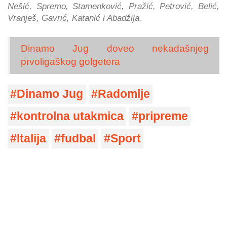
Nešić, Spremo, Stamenković, Pražić, Petrović, Belić,
Vranješ, Gavrić, Katanić i Abadžija.
Dinamo Jug doveo nekadašnjeg
prvoligaškog golgetera
Dinamo Jug
Radomlje
kontrolna utakmica
pripreme
Italija
fudbal
Sport