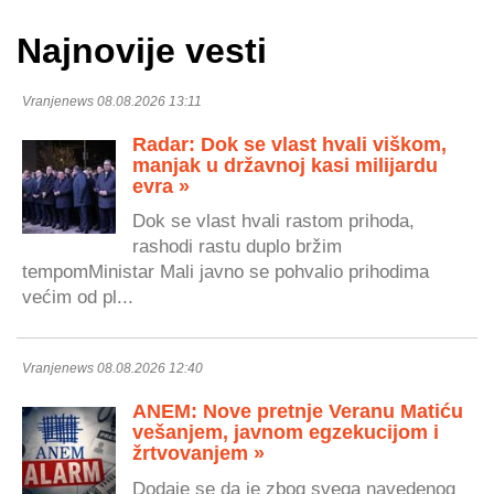
Najnovije vesti
Vranjenews 08.08.2026 13:11
Radar: Dok se vlast hvali viškom,
manjak u državnoj kasi milijardu
evra »
Dok se vlast hvali rastom prihoda,
rashodi rastu duplo bržim
tempomMinistar Mali javno se pohvalio prihodima
većim od pl...
Vranjenews 08.08.2026 12:40
ANEM: Nove pretnje Veranu Matiću
vešanjem, javnom egzekucijom i
žrtvovanjem »
Dodaje se da je zbog svega navedenog