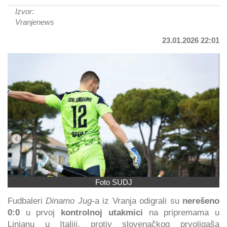
Izvor:
Vranjenews
23.01.2026 22:01
Foto SUDJ
Fudbaleri
Dinamo Jug
-a iz Vranja odigrali su
nerešeno
0:0
u prvoj
kontrolnoj utakmici
na pripremama u
Linjanu u Italiji, protiv slovenačkog prvoligaša