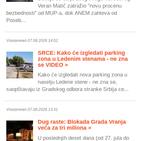
Veran Matić zatražio "novu procenu
bezbednosti" od MUP-a, dok ANEM zahteva od
Poseb...
Vranjenews 07.08.2026 14:02
SRCE: Kako će izgledati parking
zona u Ledenim stenama - ne zna
se VIDEO »
Kako će izgledati nova parking zona u
naselju Ledene stene - ne zna se,
saopštavaju iz Gradskog odbora stranke Srbija ce...
Vranjenews 07.08.2026 13:31
Dug raste: Blokada Grada Vranja
veća za tri miliona »
U poslednjih deset dana (od 27. jula do