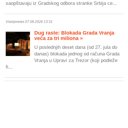
saopštavaju iz Gradskog odbora stranke Srbija ce...
Vranjenews 07.08.2026 13:31
Dug raste: Blokada Grada Vranja
veća za tri miliona »
U poslednjih deset dana (od 27. jula do
danas) blokada jednog od računa Grada
Vranja u Upravi za Trezor (koji podleže
fi...