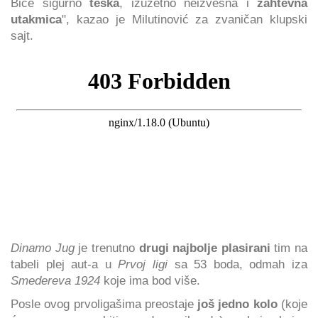
Biće sigurno
teška
, izuzetno neizvesna i
zahtevna
utakmica
", kazao je Milutinović za zvaničan klupski
sajt.
Dinamo Jug
je trenutno
drugi najbolje plasirani
tim na
tabeli plej aut-a u
Prvoj ligi
sa 53 boda, odmah iza
Smedereva 1924
koje ima bod više.
Posle ovog prvoligašima preostaje
još jedno kolo
(koje