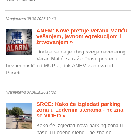
Vranjenews 08.08.2026 12:40
ANEM: Nove pretnje Veranu Matiću
vešanjem, javnom egzekucijom i
žrtvovanjem »
Dodaje se da je zbog svega navedenog
Veran Matić zatražio "novu procenu
bezbednosti" od MUP-a, dok ANEM zahteva od
Poseb...
Vranjenews 07.08.2026 14:02
SRCE: Kako će izgledati parking
zona u Ledenim stenama - ne zna
se VIDEO »
Kako će izgledati nova parking zona u
naselju Ledene stene - ne zna se,