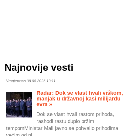
Najnovije vesti
Vranjenews 08.08.2026 13:11
Radar: Dok se vlast hvali viškom,
manjak u državnoj kasi milijardu
evra »
Dok se vlast hvali rastom prihoda,
rashodi rastu duplo bržim
tempomMinistar Mali javno se pohvalio prihodima
većim od pl...