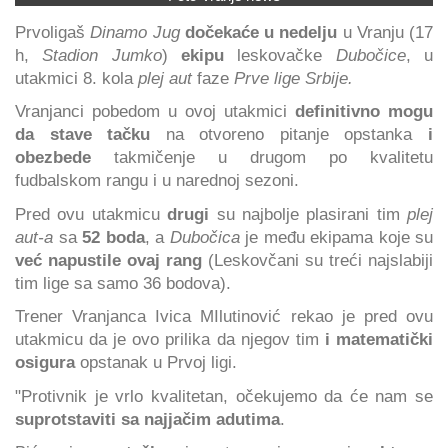
Prvoligaš
Dinamo Jug
dočekaće u nedelju
u Vranju (17
h,
Stadion Jumko
)
ekipu
leskovačke
Dubočice
, u
utakmici 8. kola
plej aut
faze
Prve lige Srbije.
Vranjanci pobedom u ovoj utakmici
definitivno mogu
da stave tačku
na otvoreno pitanje opstanka
i
obezbede
takmičenje u drugom po kvalitetu
fudbalskom rangu i u narednoj sezoni.
Pred ovu utakmicu
drugi
su najbolje plasirani tim
plej
aut-a
sa
52 boda
, a
Dubočica
je među ekipama koje su
već napustile ovaj rang
(Leskovčani su treći najslabiji
tim lige sa samo 36 bodova).
Trener Vranjanca Ivica MIlutinović rekao je pred ovu
utakmicu da je ovo prilika da njegov tim
i matematički
osigura
opstanak u Prvoj ligi.
"Protivnik je vrlo kvalitetan, očekujemo da će nam se
suprotstaviti sa najjačim adutima
.