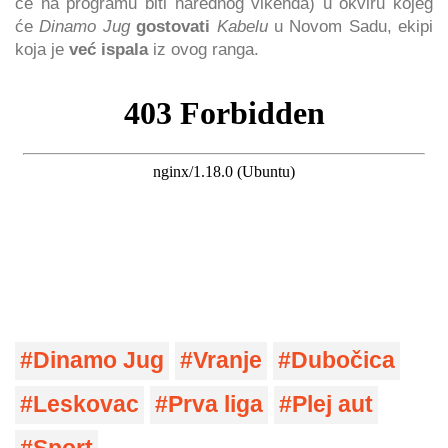
će na programu biti narednog vikenda) u okviru kojeg
će
Dinamo Jug
gostovati
Kabelu
u Novom Sadu, ekipi
koja je
već ispala
iz ovog ranga.
Dinamo Jug
Vranje
Dubočica
Leskovac
Prva liga
Plej aut