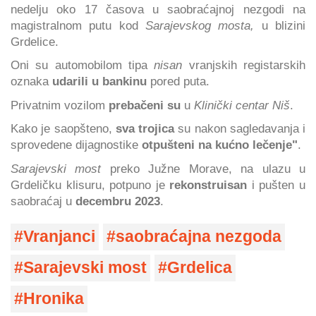
nedelju oko 17 časova u saobraćajnoj nezgodi na
magistralnom putu kod
Sarajevskog mosta,
u blizini
Grdelice.
Oni su automobilom tipa
nisan
vranjskih registarskih
oznaka
udarili u bankinu
pored puta.
Privatnim vozilom
prebačeni su
u
Klinički centar Niš
.
Kako je saopšteno,
sva trojica
su nakon sagledavanja i
sprovedene dijagnostike
otpušteni na kućno lečenje"
.
Sarajevski most
preko Južne Morave, na ulazu u
Grdeličku klisuru, potpuno je
rekonstruisan
i pušten u
saobraćaj u
decembru 2023
.
Vranjanci
saobraćajna nezgoda
Sarajevski most
Grdelica
Hronika