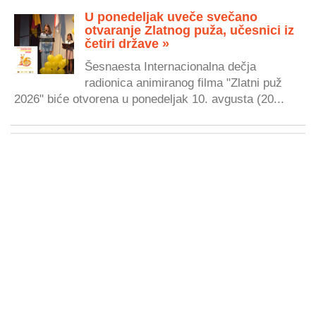
U ponedeljak uveče svečano
otvaranje Zlatnog puža, učesnici iz
četiri države »
Šesnaesta Internacionalna dečja
radionica animiranog filma "Zlatni puž
2026" biće otvorena u ponedeljak 10. avgusta (20...