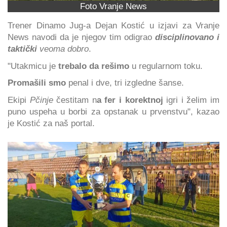
Foto Vranje News
Trener Dinamo Jug-a Dejan Kostić u izjavi za Vranje
News navodi da je njegov tim odigrao
disciplinovano i
taktički
veoma dobro
.
"Utakmicu je
trebalo da rešimo
u regularnom toku.
Promašili smo
penal i dve, tri izgledne šanse.
Ekipi
Pčinje
čestitam n
a fer i korektnoj
igri i želim im
puno uspeha u borbi za opstanak u prvenstvu", kazao
je Kostić za naš portal.