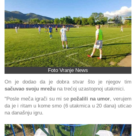
Foto Vranje News
On je dodao da je dobra stvar što je njegov tim
sačuvao svoju mrežu
na trećoj uzastopnoj utakmici.
"Posle meča igrači su mi se
požalili na umor
, verujem
da je i ritam u kome smo (6 utakmica u 20 dana) uticao
na današnju igru.