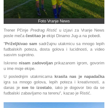
Foto Vranje News
Trener Pčinje
Predrag Ristić
u izjavi za Vranje News
posle meča
čestitao je
ekipi Dinamo Jug-a na pobedi.
"
Priželjkivao sam
sadržajnu utakmicu sa mnogo lepih
fudbalskih poteza, dosta golova i lucidnosti, a video
sasvim suprotno.
Iskreno
nisam zadovoljan
prikazanom igrom, govorim
u ime moje ekipe.
U poslednjim utakmicama
krasila nas je napadačka
igra sa mnogo golova, lepih poteza i kreativnosti, a
danas je
sve to izostalo
, iako je dogovor bio da se
fudbalski zabavljamo na terenu", kazao je Ristić.