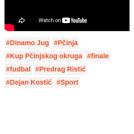
Dinamo Jug
Pčinja
Kup Pčinjskog okruga
finale
fudbal
Predrag Ristić
Dejan Kostić
Sport