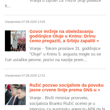
Vranja u Upravi za Trezor (koji podleže
fi...
Vranjenews 07.08.2026 13:05
Govor mržnje na obeležavanju
godišnjice Oluje u Kninu: Drinu
ćemo pregaziti, a Srbiju zapaliti »
Vranje - Tokom proslave 31. godišnjice
"Oluje" u Kninu 5. avgusta mogle su se
čuti ustaške pesme, pozivi na nasilje prem...
Vranjenews 07.08.2026 12:51
Ružić pozvao socijaliste da povuku
jasne crvene linije prema SNS-u »
Vranje - Bivši ministar prosvete,
socijalista Branko Ružić ocenio je u
intervjuu za austrijsku agenciju APA da bi