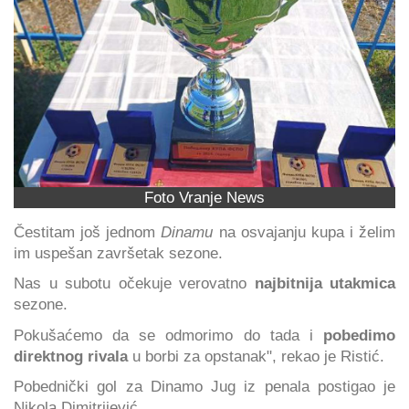
Foto Vranje News
Čestitam još jednom
Dinamu
na osvajanju kupa i želim
im uspešan završetak sezone.
Nas u subotu očekuje verovatno
najbitnija utakmica
sezone.
Pokušaćemo da se odmorimo do tada i
pobedimo
direktnog rivala
u borbi za opstanak", rekao je Ristić.
Pobednički gol za Dinamo Jug iz penala postigao je
Nikola Dimitrijević.