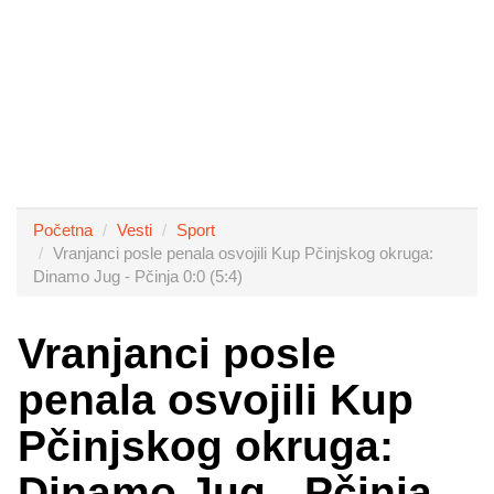
Početna
Vesti
Sport
Vranjanci posle penala osvojili Kup Pčinjskog okruga:
Dinamo Jug - Pčinja 0:0 (5:4)
Vranjanci posle
penala osvojili Kup
Pčinjskog okruga:
Dinamo Jug - Pčinja