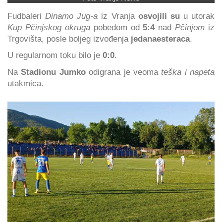
Fudbaleri
Dinamo Jug-a
iz Vranja
osvojili su
u utorak
Kup Pčinjskog okruga
pobedom od
5:4
nad
Pčinjom
iz
Trgovišta, posle boljeg izvođenja
jedanaesteraca
.
U regularnom toku bilo je
0:0
.
Na
Stadionu Jumko
odigrana je veoma
teška i napeta
utakmica.