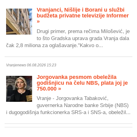
Vranjanci, Nišlije i Borani u službi
budžeta privatne televizije Informer
»
Drugi primer, prema rečima Milošević, je
to što Gradska uprava grada Vranja dala
čak 2,8 miliona za oglašavanje."Kakvo o...
Vranjenews 06.08.2026 15:23
Jorgovanka pesmom obeležila
godišnjicu na čelu NBS, plata joj je
750.000 »
Vranje - Jorgovanka Tabaković,
guvernerka Narodne banke Srbije (NBS)
i dugogodišnja funkcionerka SRS-a i SNS-a, obeležil...