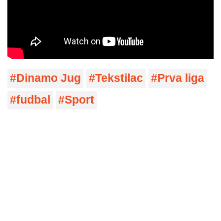
Dinamo Jug
Tekstilac
Prva liga
fudbal
Sport