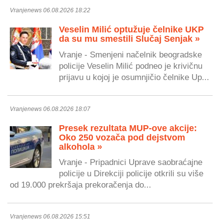
Vranjenews 06.08.2026 18:22
Veselin Milić optužuje čelnike UKP
da su mu smestili Slučaj Senjak »
Vranje - Smenjeni načelnik beogradske
policije Veselin Milić podneo je krivičnu
prijavu u kojoj je osumnjičio čelnike Up...
Vranjenews 06.08.2026 18:07
Presek rezultata MUP-ove akcije:
Oko 250 vozača pod dejstvom
alkohola »
Vranje - Pripadnici Uprave saobraćajne
policije u Direkciji policije otkrili su više
od 19.000 prekršaja prekoračenja do...
Vranjenews 06.08.2026 15:51