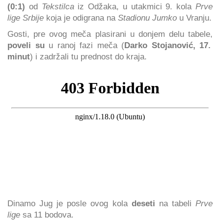
(0:1)
od
Tekstilca
iz Odžaka, u utakmici 9. kola
Prve
lige Srbije
koja je odigrana na
Stadionu Jumko
u Vranju.
Gosti, pre ovog meča plasirani u donjem delu tabele,
poveli su
u ranoj fazi meča (
Darko
Stojanović, 17.
minut
) i zadržali tu prednost do kraja.
Dinamo Jug je posle ovog kola
deseti
na tabeli
Prve
lige
sa 11 bodova.