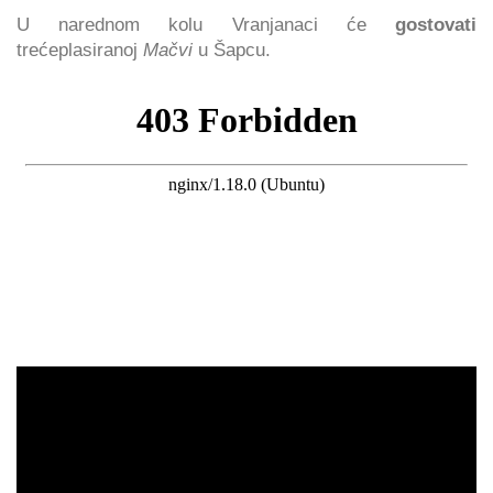
U narednom kolu Vranjanaci će
gostovati
trećeplasiranoj
Mačvi
u Šapcu.