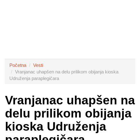
Početna
Vesti
Vranjanac uhapšen na delu prilikom obijanja kioska
Udruženja paraplegičara
Vranjanac uhapšen na
delu prilikom obijanja
kioska Udruženja
paraplegičara