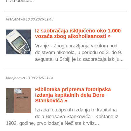
nizu obeća...
Vranjenews 10.08.2026 11:46
Iz saobraćaja isključeno oko 1.000
vozača zbog alkoholisanosti »
Vranje - Zbog upravljanja vozilom pod
dejstvom alkohola, u periodu od 3. do 9.
avgusta, u Srbiji je iz saobraćaja isklju...
Vranjenews 10.08.2026 11:04
Biblioteka priprema fototipska
izdanja kapitalnih dela Bore
Stankovića »
Izrada fototipskih izdanja tri kapitalna
dela Borisava Stankovića - Koštane iz
1902. godine, prvo izdanje Nečiste krviiz...