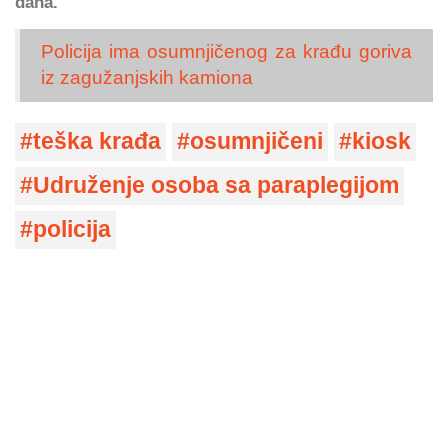
dana.
Policija ima osumnjičenog za krađu goriva
iz zagužanjskih kamiona
teška krađa
osumnjičeni
kiosk
Udruženje osoba sa paraplegijom
policija