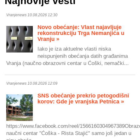
Najnovije vesti
Vranjenews 10.08.2026 12:30
Novo obećanje: Vlast najavljuje
rekonstrukciju Trga Nemanjića u
Vranju »
Iako je iza aktuelne vlasti niska
neispunjenih obećanja datih građanima
Vranja (naučno obrazovni centar u Ćoški, nemački...
Vranjenews 10.08.2026 12:09
SNS obećanje prekrio petogodišni
korov: Gde je vranjska Petnica »
https://www.facebook.com/reel/1566160304967389Obraz
naučni centar "Ćoška - Rista Stajić" samo još jedan u