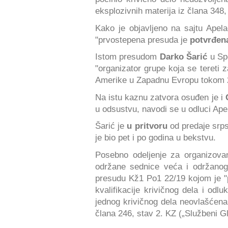
eksplozivnih materija iz člana 348,
Kako je objavljeno na sajtu Apel
"prvostepena presuda je
potvrđen
Istom presudom
Darko Šarić
u Sp
"organizator grupe koja se tereti 
Amerike u Zapadnu Evropu tokom 2
Na istu kaznu zatvora osuđen je i
u odsustvu, navodi se u odluci Ape
Šarić je
u pritvoru
od predaje srp
je bio pet i po godina u bekstvu.
Posebno odeljenje za organizova
održane sednice veća i održanog
presudu Kž1 Po1 22/19 kojom je "
kvalifikacije krivičnog dela i odl
jednog krivičnog dela neovlašćena 
člana 246, stav 2. KZ („Službeni Gl