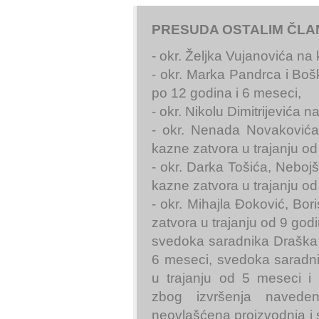
PRESUDA OSTALIM ČLA
- okr. Željka Vujanovića na
- okr. Marka Pandrca i Boš
po 12 godina i 6 meseci,
- okr. Nikolu Dimitrijevića 
- okr. Nenada Novakovića
kazne zatvora u trajanju od
- okr. Darka Tošića, Neboj
kazne zatvora u trajanju od
- okr. Mihajla Đoković, Bor
zatvora u trajanju od 9 godi
svedoka saradnika Draška 
6 meseci, svedoka saradn
u trajanju od 5 meseci 
zbog izvršenja naveden
neovlašćena proizvodnja i s