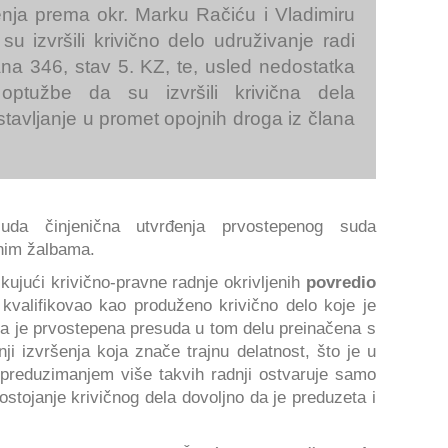
jenja prema okr. Marku Račiću i Vladimiru
u izvršili krivično delo udruživanje radi
lana 346, stav 5. KZ, te, usled nedostatka
ptužbe da su izvršili krivična dela
tavljanje u promet opojnih droga iz člana
uda činjenična utvrđenja prvostepenog suda
enim žalbama.
kujući krivično-pravne radnje okrivljenih
povredio
kvalifikovao kao produženo krivično delo koje je
ga je prvostepena presuda u tom delu preinačena s
i izvršenja koja znače trajnu delatnost, što je u
preduzimanjem više takvih radnji ostvaruje samo
postojanje krivičnog dela dovoljno da je preduzeta i