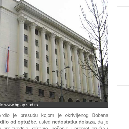
to www.bg.ap.sud.rs
vrdio je presudu kojom je okrivljenog Bobana
dilo od optužbe
, usled
nedostatka dokaza
, da je
a proizvodnja, držanje, nošenje i promet oružja i