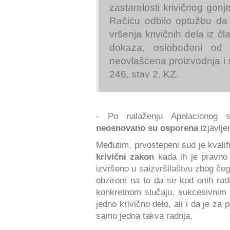
zastarelosti krivičnog gon
Račiću odbilo optužbu da s
vršenja krivičnih dela iz č
dokaza, oslobođeni od o
neovlašćena proizvodnja i s
246, stav 2. KZ.
- Po nalaženju Apelacionog s
neosnovano su osporena
izjavlj
Međutim, prvostepeni sud je kvalifi
krivični zakon
kada ih je pravno 
izvršeno u saizvršilaštvu zbog če
obzirom na to da se kod onih radnj
konkretnom slučaju, sukcesivnim 
jedno krivično delo, ali i da je za 
samo jedna takva radnja.