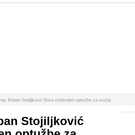
nac Boban Stojiljković Đura oslobođen optužbe za oružje
an Stojiljković
en optužbe za