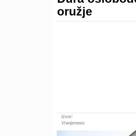
oružje
Izvor:
Vranjenews