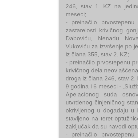
246, stav 1. KZ na jedin
meseci;
- preinačilo prvostepen
zastarelosti krivičnog go
Daboviću, Nenadu Nova
Vukoviću za izvršenje po je
iz člana 355, stav 2. KZ;
- preinačilo prvostepenu pr
krivičnog dela neovlašćena 
droga iz člana 246, stav 2.
9 godina i 6 meseci - „Služ
Apelacionog suda osnov
utvrđenog činjeničnog sta
okrivljenog u događaju u 
stavljeno na teret optužni
zaključak da su navodi opt
- preinačilo prvostepen