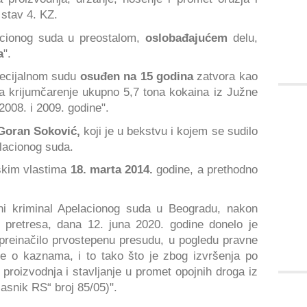
 stav 4. KZ.
acionog suda u preostalom,
oslobađajućem
delu,
a
".
ecijalnom sudu
osuđen na 15 godina
zatvora kao
za krijumčarenje ukupno 5,7 tona kokaina iz Južne
008. i 2009. godine".
Goran Soković,
koji je u bekstvu i kojem se sudilo
lacionog suda.
skim vlastima
18. marta 2014.
godine, a prethodno
ni kriminal Apelacionog suda u Beogradu, nakon
 pretresa, dana 12. juna 2020. godine donelo je
preinačilo prvostepenu presudu, u pogledu pravne
uke o kaznama, i to tako što je zbog izvršenja po
proizvodnja i stavljanje u promet opojnih droga iz
asnik RS“ broj 85/05)".