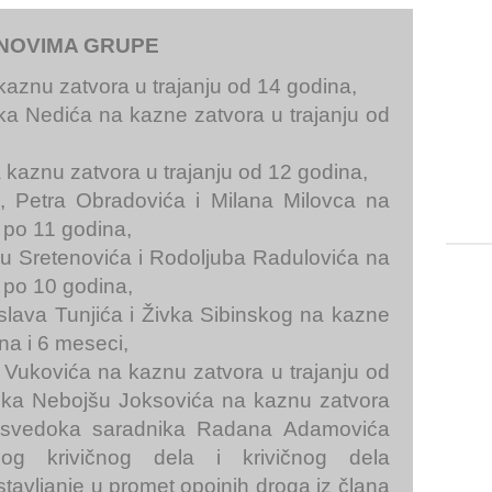
NOVIMA GRUPE
 kaznu zatvora u trajanju od 14 godina,
ka Nedića na kazne zatvora u trajanju od
na kaznu zatvora u trajanju od 12 godina,
, Petra Obradovića i Milana Milovca na
 po 11 godina,
šu Sretenovića i Rodoljuba Radulovića na
 po 10 godina,
islava Tunjića i Živka Sibinskog na kazne
na i 6 meseci,
Vukovića na kaznu zatvora u trajanju od
ika Nebojšu Joksovića na kaznu zatvora
i svedoka saradnika Radana Adamovića
og krivičnog dela i krivičnog dela
tavljanje u promet opojnih droga iz člana