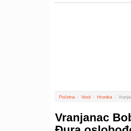
Početna
Vesti
Hronika
Vranja
Vranjanac Bob
Đura oslobođ