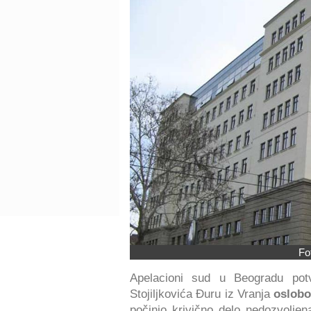
Fo
Apelacioni sud u Beogradu pot
Stojiljkovića Đuru iz Vranja
oslobo
počinio krivično delo nedozvoljen