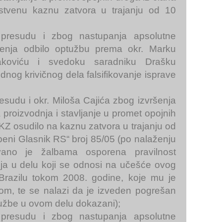
stvenu kaznu zatvora u trajanju od 10
u presudu i zbog nastupanja apsolutne
njenja odbilo optužbu prema okr. Marku
koviću i svedoku saradniku Drašku
dnog krivičnog dela falsifikovanje isprave
esudu i okr. Miloša Cajića zbog izvršenja
proizvodnja i stavljanje u promet opojnih
 KZ osudilo na kaznu zatvora u trajanju od
beni Glasnik RS“ broj 85/05 (po nalaženju
ano je žalbama osporena pravilnost
nja u delu koji se odnosi na učešće ovog
Brazilu tokom 2008. godine, koje mu je
com, te se nalazi da je izveden pogrešan
užbe u ovom delu dokazani);
u presudu i zbog nastupanja apsolutne