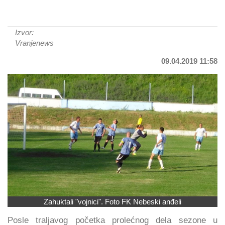
Izvor:
Vranjenews
09.04.2019 11:58
Zahuktali "vojnici". Foto FK Nebeski anđeli
Posle traljavog početka prolećnog dela sezone u