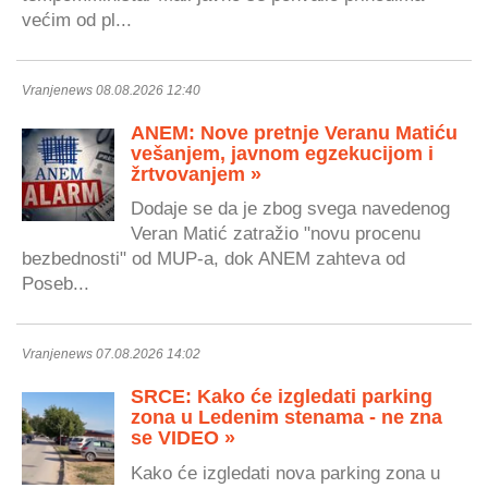
većim od pl...
Vranjenews 08.08.2026 12:40
ANEM: Nove pretnje Veranu Matiću
vešanjem, javnom egzekucijom i
žrtvovanjem »
Dodaje se da je zbog svega navedenog
Veran Matić zatražio "novu procenu
bezbednosti" od MUP-a, dok ANEM zahteva od
Poseb...
Vranjenews 07.08.2026 14:02
SRCE: Kako će izgledati parking
zona u Ledenim stenama - ne zna
se VIDEO »
Kako će izgledati nova parking zona u