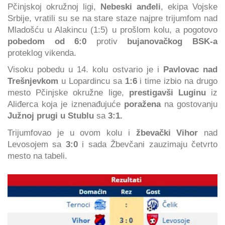
Pčinjskoj okružnoj ligi,
Nebeski anđeli
, ekipa Vojske
Srbije, vratili su se na stare staze najpre trijumfom nad
Mladošću u Alakincu (1:5) u prošlom kolu, a pogotovo
pobedom od 6:0
protiv
bujanovačkog BSK-a
proteklog vikenda.
Visoku pobedu u 14. kolu ostvario je i
Pavlovac nad
Trešnjevkom
u Lopardincu sa
1:6
i time izbio na drugo
mesto Pčinjske okružne lige,
prestigavši Luginu
iz
Aliđerca koja je iznenađujuće
poražena
na gostovanju
Južnoj prugi u Stublu
sa
3:1.
Trijumfovao je u ovom kolu i
žbevački Vihor
nad
Levosojem sa
3:0
i sada Žbevčani zauzimaju četvrto
mesto na tabeli.