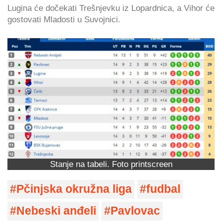
Lugina će dočekati Trešnjevku iz Lopardnica, a Vihor će
gostovati Mladosti u Suvojnici.
Stanje na tabeli. Foto printscreen
Pčinjska okružna liga
fudbal
Nebeski anđeli
Pavlovac