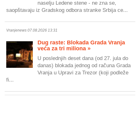
naselju Ledene stene - ne zna se,
saopštavaju iz Gradskog odbora stranke Srbija ce...
Vranjenews 07.08.2026 13:31
Dug raste: Blokada Grada Vranja
veća za tri miliona »
U poslednjih deset dana (od 27. jula do
danas) blokada jednog od računa Grada
Vranja u Upravi za Trezor (koji podleže
fi...