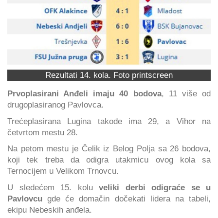
Rezultati 14. kola. Foto printscreen
Prvoplasirani Anđeli imaju 40 bodova
, 11 više od
drugoplasiranog Pavlovca.
Trećeplasirana Lugina takođe ima 29, a Vihor na
četvrtom mestu 28.
Na petom mestu je Čelik iz Belog Polja sa 26 bodova,
koji tek treba da odigra utakmicu ovog kola sa
Ternocijem u Velikom Trnovcu.
U sledećem 15. kolu
veliki derbi odigraće se u
Pavlovcu
gde će domačin dočekati lidera na tabeli,
ekipu Nebeskih anđela.