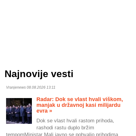
Najnovije vesti
Vranjenews 08.08.2026 13:11
Radar: Dok se vlast hvali viškom,
manjak u državnoj kasi milijardu
evra »
Dok se vlast hvali rastom prihoda,
rashodi rastu duplo bržim
tempomMinistar Mali javno se pohvalio prihodima