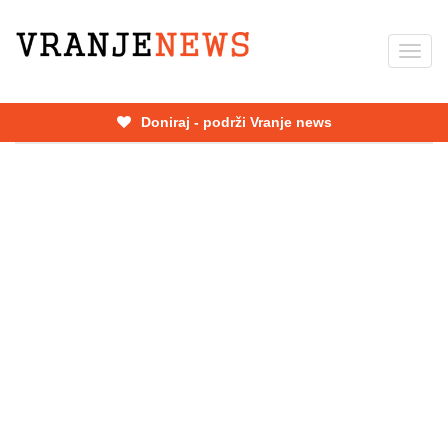
Skip
to
Toggl
main
navig
content
Doniraj - podrži Vranje news