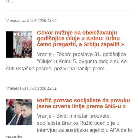
fi...
Vranjenews 07.08.2026 13:05
Govor mržnje na obeležavanju
godišnjice Oluje u Kninu: Drinu
ćemo pregaziti, a Srbiju zapaliti »
Vranje - Tokom proslave 31. godišnjice
"Oluje" u Kninu 5. avgusta mogle su se
čuti ustaške pesme, pozivi na nasilje prem...
Vranjenews 07.08.2026 12:51
Ružić pozvao socijaliste da povuku
jasne crvene linije prema SNS-u »
Vranje - Bivši ministar prosvete,
socijalista Branko Ružić ocenio je u
intervjuu za austrijsku agenciju APA da bi
naredn...