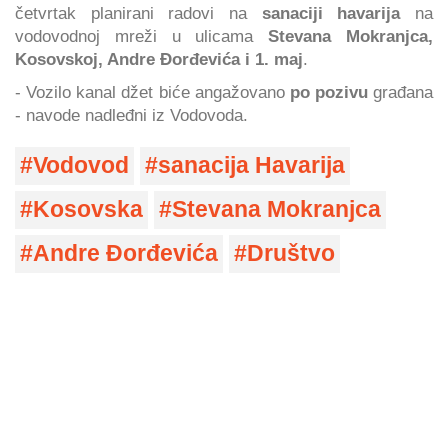
četvrtak planirani radovi na
sanaciji havarija
na
vodovodnoj mreži u ulicama
Stevana Mokranjca,
Kosovskoj, Andre Đorđevića i 1. maj
.
- Vozilo kanal džet biće angažovano
po pozivu
građana
- navode nadleđni iz Vodovoda.
Vodovod
sanacija Havarija
Kosovska
Stevana Mokranjca
Andre Đorđevića
Društvo