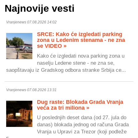
Najnovije vesti
Vranjenews 07.08.2026 14:02
SRCE: Kako će izgledati parking
zona u Ledenim stenama - ne zna
se VIDEO »
Kako će izgledati nova parking zona u
naselju Ledene stene - ne zna se,
saopštavaju iz Gradskog odbora stranke Srbija ce...
Vranjenews 07.08.2026 13:31
Dug raste: Blokada Grada Vranja
veća za tri miliona »
U poslednjih deset dana (od 27. jula do
danas) blokada jednog od računa Grada
Vranja u Upravi za Trezor (koji podleže