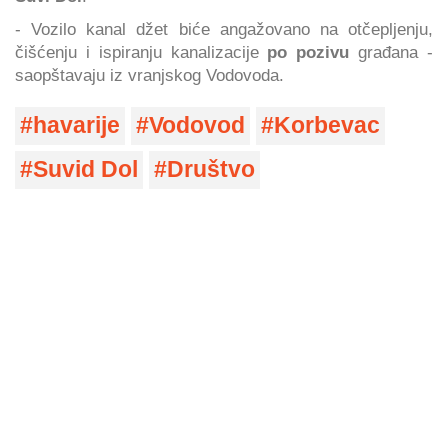
- Vozilo kanal džet biće angažovano na otčepljenju,
čišćenju i ispiranju kanalizacije
po pozivu
građana -
saopštavaju iz vranjskog Vodovoda.
havarije
Vodovod
Korbevac
Suvid Dol
Društvo