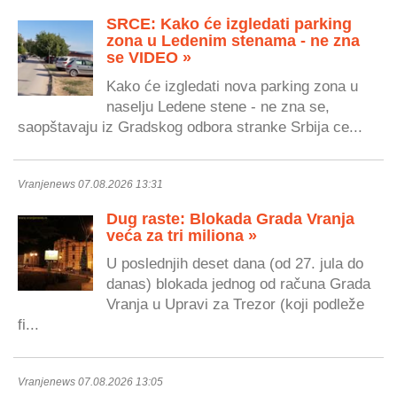
SRCE: Kako će izgledati parking
zona u Ledenim stenama - ne zna
se VIDEO »
Kako će izgledati nova parking zona u
naselju Ledene stene - ne zna se,
saopštavaju iz Gradskog odbora stranke Srbija ce...
Vranjenews 07.08.2026 13:31
Dug raste: Blokada Grada Vranja
veća za tri miliona »
U poslednjih deset dana (od 27. jula do
danas) blokada jednog od računa Grada
Vranja u Upravi za Trezor (koji podleže
fi...
Vranjenews 07.08.2026 13:05