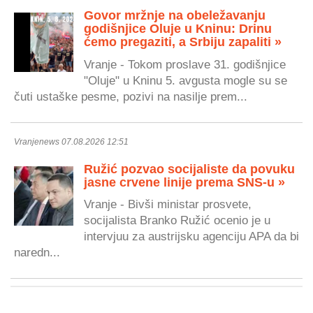
Govor mržnje na obeležavanju
godišnjice Oluje u Kninu: Drinu
ćemo pregaziti, a Srbiju zapaliti »
Vranje - Tokom proslave 31. godišnjice
"Oluje" u Kninu 5. avgusta mogle su se
čuti ustaške pesme, pozivi na nasilje prem...
Vranjenews 07.08.2026 12:51
Ružić pozvao socijaliste da povuku
jasne crvene linije prema SNS-u »
Vranje - Bivši ministar prosvete,
socijalista Branko Ružić ocenio je u
intervjuu za austrijsku agenciju APA da bi
naredn...