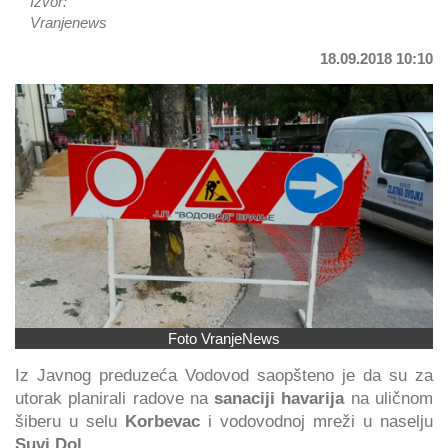
Izvor:
Vranjenews
18.09.2018 10:10
Foto VranjeNews
Iz Javnog preduzeća Vodovod saopšteno je da su za
utorak planirali radove na
sanaciji havarija
na uličnom
šiberu u selu
Korbevac
i vodovodnoj mreži u naselju
Suvi Dol
.