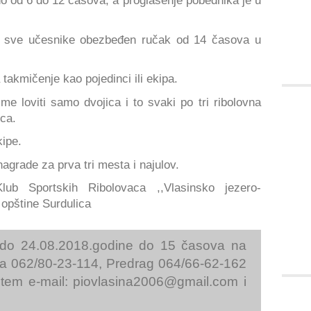
no od 6 do 12 časova, a proglašenje pobednika je u
 za sve učesnike obezbeđen ručak od 14 časova u
 takmičenje kao pojedinci ili ekipa.
me loviti samo dvojica i to svaki po tri ribolovna
ica.
kipe.
agrade za prva tri mesta i najulov.
Klub Sportskih Ribolovaca ,,Vlasinsko jezero-
 opštine Surdulica
i do 24.08.2018.godine do 15 časova na
ca 062/80-23-114, Predrag 064/66-62-162
utem e-mail:
piovlasina2006@gmail.com
i