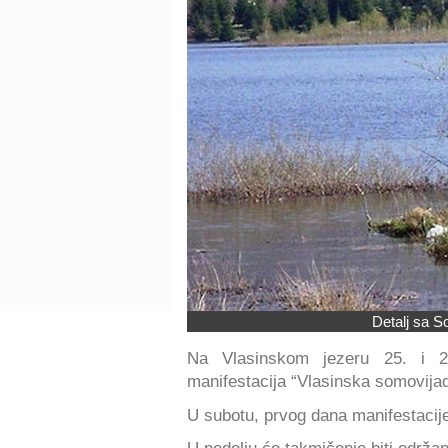
Detalj sa S
Na Vlasinskom jezeru 25. i 26
manifestacija “Vlasinska somovija
U subotu, prvog dana manifestacije