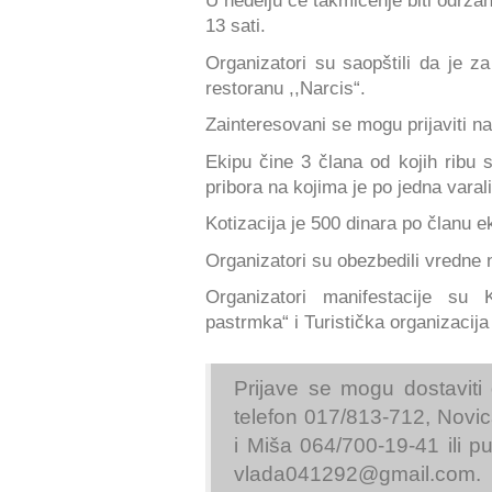
U nedelju će takmičenje biti održa
13 sati.
Organizatori su saopštili da je
restoranu ,,Narcis“.
Zainteresovani se mogu prijaviti na
Ekipu čine 3 člana od kojih ribu s
pribora na kojima je po jedna varal
Kotizacija je 500 dinara po članu e
Organizatori su obezbedili vredne n
Organizatori manifestacije su 
pastrmka“ i Turistička organizacija
Prijave se mogu dostavit
telefon 017/813-712, Novi
i Miša 064/700-19-41 ili p
vlada041292@gmail.com
.