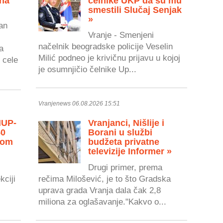
 na
čelnike UKP da su mu
smestili Slučaj Senjak
»
an
Vranje - Smenjeni
načelnik beogradske policije Veselin
a
Milić podneo je krivičnu prijavu u kojoj
 cele
je osumnjičio čelnike Up...
Vranjenews 06.08.2026 15:51
MUP-
Vranjanci, Nišlije i
50
Borani u službi
vom
budžeta privatne
televizije Informer »
Drugi primer, prema
kciji
rečima Milošević, je to što Gradska
uprava grada Vranja dala čak 2,8
miliona za oglašavanje."Kakvo o...