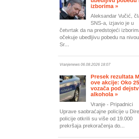
ubedljivu pobedu
izborima »
Aleksandar Vučić, čl
SNS-a, izjavio je u
četvrtak da na predstojeći izborim
očekuje ubedljivu pobedu na nivou
Sr...
Vranjenews 06.08.2026 18:07
Presek rezultata 
ove akcije: Oko 2
vozača pod dejst
alkohola »
Vranje - Pripadnici
Uprave saobraćajne policije u Dire
policije otkrili su više od 19.000
prekršaja prekoračenja do...