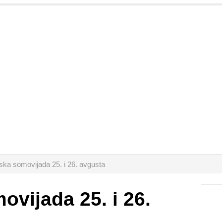
ska somovijada 25. i 26. avgusta
ovijada 25. i 26.