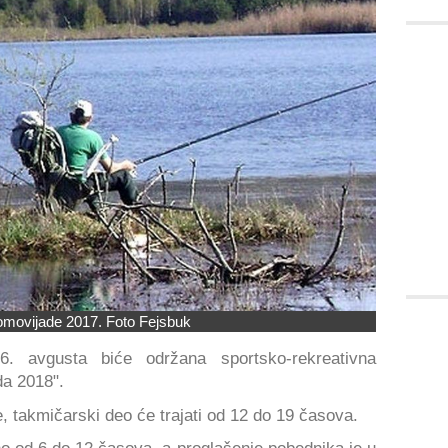
omovijade 2017. Foto Fejsbuk
. avgusta biće održana sportsko-rekreativna
da 2018".
, takmičarski deo će trajati od 12 do 19 časova.