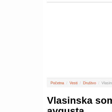
Početna
Vesti
Društvo
Vlasin
Vlasinska som
avgusta