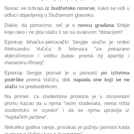
Novac se izdvaja
iz budžetske rezerve
, kako se vidi u
odluci objavljenoj u Službenom glasniku.
Dakle, da ponovimo, reč je o
novcu građana
Srbije
koje niko i ne pita slažu li se sa ovakvom "dotacijom".
Episkop bihaćko-petrovački Sergije uručio je orden
Aleksandru Vučiću 9. februara "
za pokazano
dobročinstvo i veliku ljubav prema toj eparhiji i
manastiru Rmanj
".
Episkop Sergije poznat je u javnosti
po izlivima
podrške
prema Vučiću, dok
napada one koji se ne
slažu
sa predsednikom.
Na primer, za studentske proteste je u otvorenom
pismu kazao da u njima "osim studenata,
nema ništa
studentsko ni srpsko
“ i da se njima
upravlja iz
"hajdučkih jazbina
“.
Nekoliko godina ranije, privukao je pažnju javnosti kada
je pisao o Vučiću kao o "raspetom".