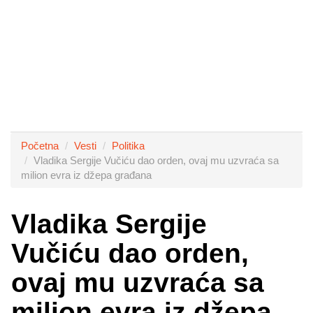
Početna
Vesti
Politika
Vladika Sergije Vučiću dao orden, ovaj mu uzvraća sa
milion evra iz džepa građana
Vladika Sergije
Vučiću dao orden,
ovaj mu uzvraća sa
milion evra iz džepa