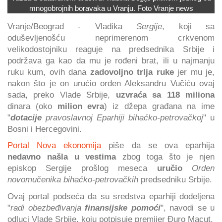
mnogobrojnih boravaka u Vranju. Foto Vranje news
Vranje/Beograd - Vladika
Sergije
, koji sa
oduševljenošću neprimerenom crkvenom
velikodostojniku reaguje na predsednika Srbije i
podržava ga kao da mu je rođeni brat, ili u najmanju
ruku kum, ovih dana
zadovoljno trlja ruke
jer mu je,
nakon što je on urućio orden Aleksandru Vučiću ovaj
sada, preko Vlade Srbije,
uzvraća sa 118 miliona
dinara (oko
milion evra
) iz džepa građana na ime
"
dotacije
pravoslavnoj Eparhiji bihaćko-petrovačkoj
" u
Bosni i Hercegovini.
Portal Nova ekonomija
piše da se ova eparhija
nedavno našla u vestima
zbog toga što je njen
episkop Sergije prošlog meseca
uručio
Orden
novomučenika bihaćko-petrovačkih
predsedniku Srbije.
Ovaj portal podseća da su sredstva eparhiji dodeljena
"
radi obezbeđivanja
finansijske pomoći
", navodi se u
odluci Vlade Srbije, koju potpisuje premijer Đuro Macut.