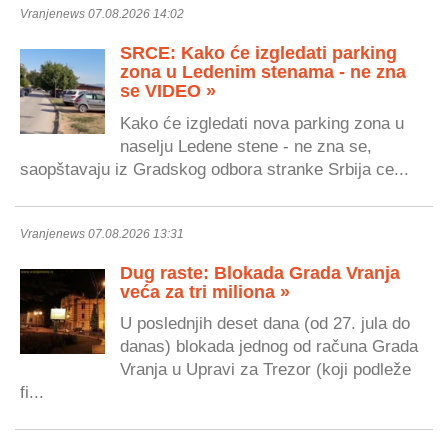
Vranjenews 07.08.2026 14:02
SRCE: Kako će izgledati parking
zona u Ledenim stenama - ne zna
se VIDEO »
Kako će izgledati nova parking zona u
naselju Ledene stene - ne zna se,
saopštavaju iz Gradskog odbora stranke Srbija ce...
Vranjenews 07.08.2026 13:31
Dug raste: Blokada Grada Vranja
veća za tri miliona »
U poslednjih deset dana (od 27. jula do
danas) blokada jednog od računa Grada
Vranja u Upravi za Trezor (koji podleže
fi...