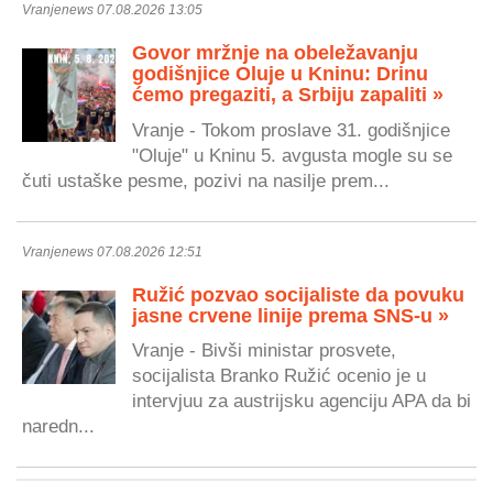
Vranjenews 07.08.2026 13:05
Govor mržnje na obeležavanju
godišnjice Oluje u Kninu: Drinu
ćemo pregaziti, a Srbiju zapaliti »
Vranje - Tokom proslave 31. godišnjice
"Oluje" u Kninu 5. avgusta mogle su se
čuti ustaške pesme, pozivi na nasilje prem...
Vranjenews 07.08.2026 12:51
Ružić pozvao socijaliste da povuku
jasne crvene linije prema SNS-u »
Vranje - Bivši ministar prosvete,
socijalista Branko Ružić ocenio je u
intervjuu za austrijsku agenciju APA da bi
naredn...