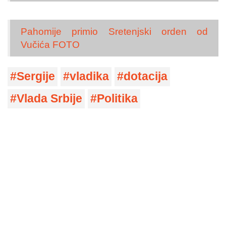
Pahomije primio Sretenjski orden od
Vučića FOTO
Sergije
vladika
dotacija
Vlada Srbije
Politika