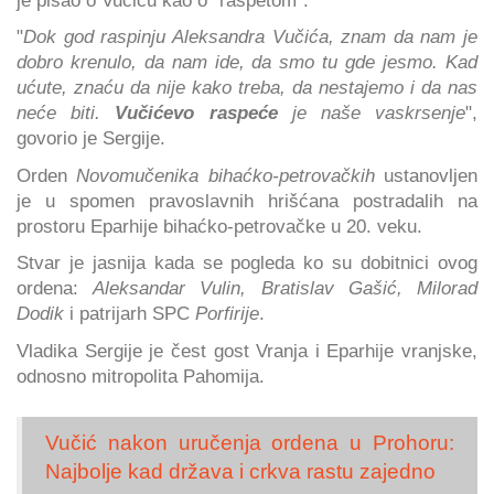
"
Dok god raspinju Aleksandra Vučića, znam da nam je
dobro krenulo, da nam ide, da smo tu gde jesmo. Kad
ućute, znaću da nije kako treba, da nestajemo i da nas
neće biti.
Vučićevo raspeće
je naše vaskrsenje
",
govorio je Sergije.
Orden
Novomučenika bihaćko-petrovačkih
ustanovljen
je u spomen pravoslavnih hrišćana postradalih na
prostoru Eparhije bihaćko-petrovačke u 20. veku.
Stvar je jasnija kada se pogleda ko su dobitnici ovog
ordena:
Aleksandar Vulin, Bratislav Gašić, Milorad
Dodik
i patrijarh SPC
Porfirije
.
Vladika Sergije je čest gost Vranja i Eparhije vranjske,
odnosno mitropolita Pahomija.
Vučić nakon uručenja ordena u Prohoru:
Najbolje kad država i crkva rastu zajedno