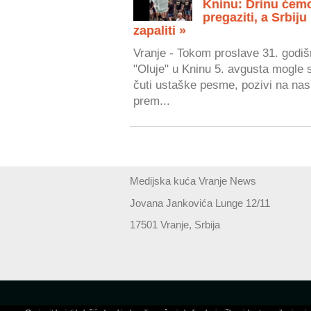
Kninu: Drinu ćem
pregaziti, a Srbiju
zapaliti »
Vranje - Tokom proslave 31. godiš
"Oluje" u Kninu 5. avgusta mogle 
čuti ustaške pesme, pozivi na nasi
prem...
Medijska kuća Vranje News
Jovana Jankovića Lunge 12/11
17501 Vranje, Srbija