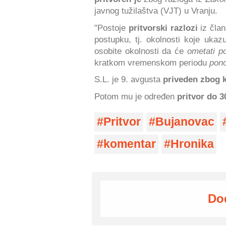
javnog tužilaštva (VJT) u Vranju.
"Postoje
pritvorski razlozi
iz čla
postupku, tj. okolnosti koje uka
osobite okolnosti da će
ometati p
kratkom vremenskom periodu
pono
S.L. je 9. avgusta
priveden zbog 
Potom mu je određen
pritvor do 3
Pritvor
Bujanovac
komentar
Hronika
Do