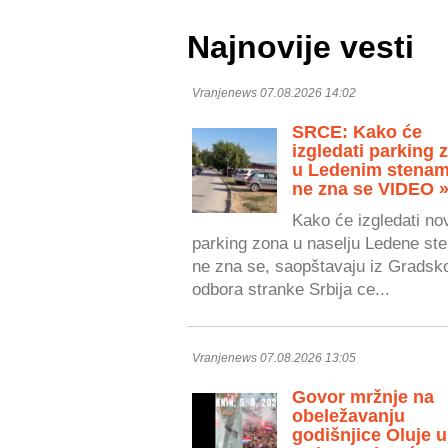
Najnovije vesti
Vranjenews 07.08.2026 14:02
SRCE: Kako će
izgledati parking 
u Ledenim stenam
ne zna se VIDEO 
Kako će izgledati no
parking zona u naselju Ledene ste
ne zna se, saopštavaju iz Gradsk
odbora stranke Srbija ce...
Vranjenews 07.08.2026 13:05
Govor mržnje na
obeležavanju
godišnjice Oluje u