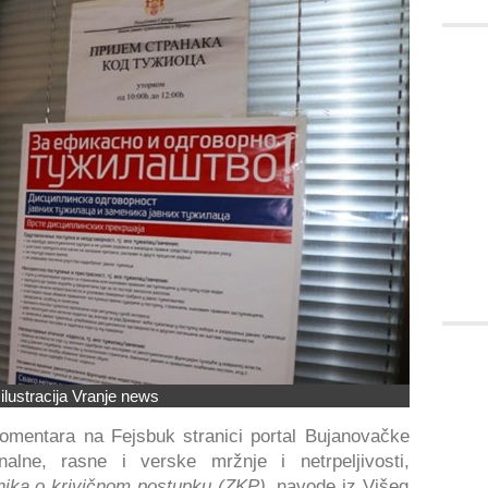
 ilustracija Vranje news
komentara na Fejsbuk stranici portal Bujanovačke
alne, rasne i verske mržnje i netrpeljivosti,
ika o krivičnom postupku (ZKP)
, navode iz Višeg