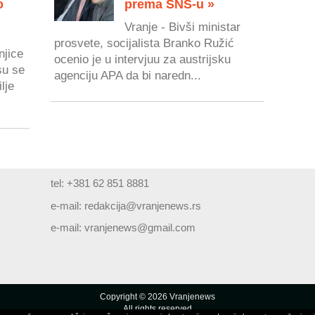
o
prema SNS-u »
Vranje - Bivši ministar
prosvete, socijalista Branko Ružić
njice
ocenio je u intervjuu za austrijsku
su se
agenciju APA da bi naredn...
lje
tel: +381 62 851 8881
e-mail:
redakcija@vranjenews.rs
e-mail:
vranjenews@gmail.com
Copyright © 2026 Vranjenews
All rights reserved