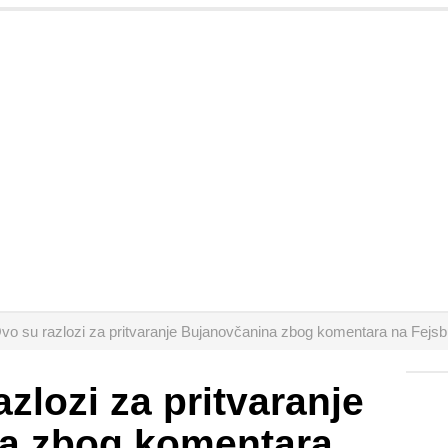
vo su razlozi za pritvaranje Bujanovčanina zbog komentara na Fejs
zlozi za pritvaranje
a zbog komentara