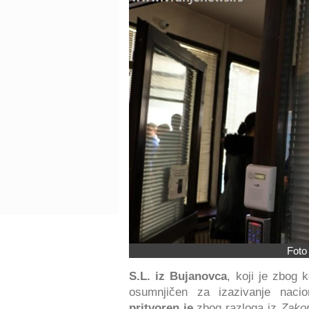
Foto
S.L. iz Bujanovca
, koji je zbog 
osumnjičen za izazivanje nacion
pritvoren je
zbog razloga iz
Zakon