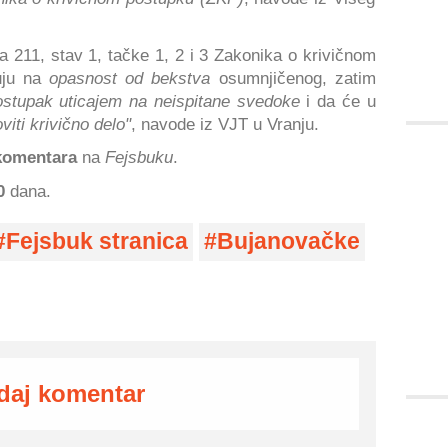
na 211, stav 1, tačke 1, 2 i 3 Zakonika o krivičnom
zuju na
opasnost od bekstva
osumnjičenog, zatim
ostupak uticajem na neispitane svedoke
i da će u
viti krivično delo"
, navode iz VJT u Vranju.
komentara
na
Fejsbuku
.
0
dana.
Fejsbuk stranica
Bujanovačke
daj komentar