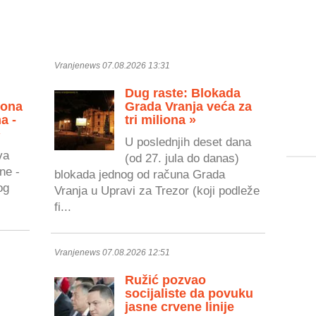
Vranjenews 07.08.2026 13:31
Dug raste: Blokada
zona
Grada Vranja veća za
a -
tri miliona »
»
U poslednjih deset dana
va
(od 27. jula do danas)
ne -
blokada jednog od računa Grada
og
Vranja u Upravi za Trezor (koji podleže
fi...
Vranjenews 07.08.2026 12:51
Ružić pozvao
socijaliste da povuku
jasne crvene linije