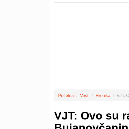
Početna
Vesti
Hronika
VJT: O
VJT: Ovo su ra
Bujanovčanin