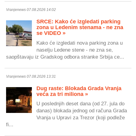
Vranjenews 07.08.2026 14:02
SRCE: Kako će izgledati parking
zona u Ledenim stenama - ne zna
se VIDEO »
Kako će izgledati nova parking zona u
naselju Ledene stene - ne zna se,
saopštavaju iz Gradskog odbora stranke Srbija ce...
Vranjenews 07.08.2026 13:31
Dug raste: Blokada Grada Vranja
veća za tri miliona »
U poslednjih deset dana (od 27. jula do
danas) blokada jednog od računa Grada
Vranja u Upravi za Trezor (koji podleže
fi...