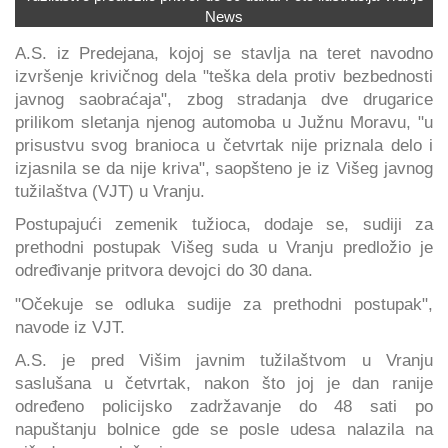
News
A.S. iz Predejana, kojoj se stavlja na teret navodno
izvršenje krivičnog dela "teška dela protiv bezbednosti
javnog saobraćaja", zbog stradanja dve drugarice
prilikom sletanja njenog automoba u Južnu Moravu, "u
prisustvu svog branioca u četvrtak nije priznala delo i
izjasnila se da nije kriva", saopšteno je iz Višeg javnog
tužilaštva (VJT) u Vranju.
Postupajući zemenik tužioca, dodaje se, sudiji za
prethodni postupak Višeg suda u Vranju predložio je
određivanje pritvora devojci do 30 dana.
"Očekuje se odluka sudije za prethodni postupak",
navode iz VJT.
A.S. je pred Višim javnim tužilaštvom u Vranju
saslušana u četvrtak, nakon što joj je dan ranije
određeno policijsko zadržavanje do 48 sati po
napuštanju bolnice gde se posle udesa nalazila na