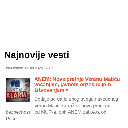
Najnovije vesti
Vranjenews 08.08.2026 12:40
ANEM: Nove pretnje Veranu Matiću
vešanjem, javnom egzekucijom i
žrtvovanjem »
Dodaje se da je zbog svega navedenog
Veran Matić zatražio "novu procenu
bezbednosti" od MUP-a, dok ANEM zahteva od
Poseb...