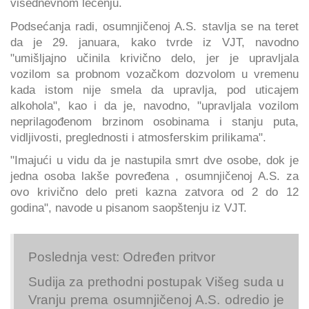
višednevnom lečenju.
Podsećanja radi, osumnjičenoj A.S. stavlja se na teret
da je 29. januara, kako tvrde iz VJT, navodno
"umišljajno učinila krivično delo, jer je upravljala
vozilom sa probnom vozačkom dozvolom u vremenu
kada istom nije smela da upravlja, pod uticajem
alkohola", kao i da je, navodno, "upravljala vozilom
neprilagođenom brzinom osobinama i stanju puta,
vidljivosti, preglednosti i atmosferskim prilikama".
"Imajući u vidu da je nastupila smrt dve osobe, dok je
jedna osoba lakše povređena , osumnjičenoj A.S. za
ovo krivično delo preti kazna zatvora od 2 do 12
godina", navode u pisanom saopštenju iz VJT.
Poslednja vest: Određen pritvor
Sudija za prethodni postupak Višeg suda u
Vranju prema osumnjičenoj A.S. odredio je