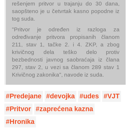
rešenjem pritvor u trajanju do 30 dana,
saopšteno je u četvrtak kasno popodne iz
tog suda.
"Pritvor je određen iz razloga za
određivanje pritvora propisanih članom
211, stav 1, tačke 2. i 4. ZKP, a zbog
krivičnog dela teško delo protiv
bezbednosti javnog saobraćaja iz člana
297, stav 2, u vezi sa članom 289 stav 1
Krivičnog zakonika", navode iz suda.
Predejane
devojka
udes
VJT
Pritvor
zaprećena kazna
Hronika