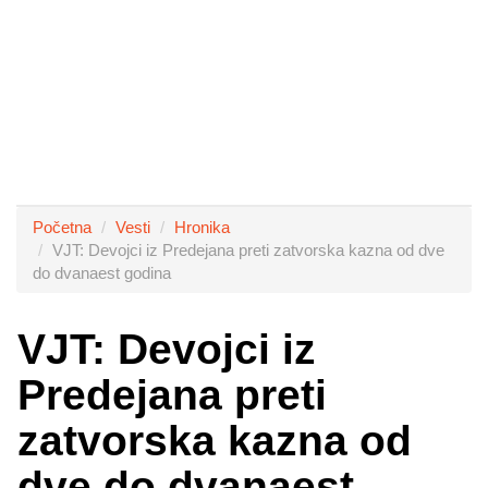
Početna
Vesti
Hronika
VJT: Devojci iz Predejana preti zatvorska kazna od dve
do dvanaest godina
VJT: Devojci iz
Predejana preti
zatvorska kazna od
dve do dvanaest