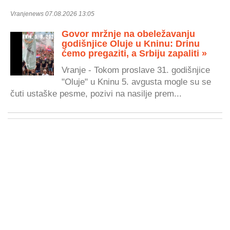
Vranjenews 07.08.2026 13:05
Govor mržnje na obeležavanju
godišnjice Oluje u Kninu: Drinu
ćemo pregaziti, a Srbiju zapaliti »
Vranje - Tokom proslave 31. godišnjice
"Oluje" u Kninu 5. avgusta mogle su se
čuti ustaške pesme, pozivi na nasilje prem...