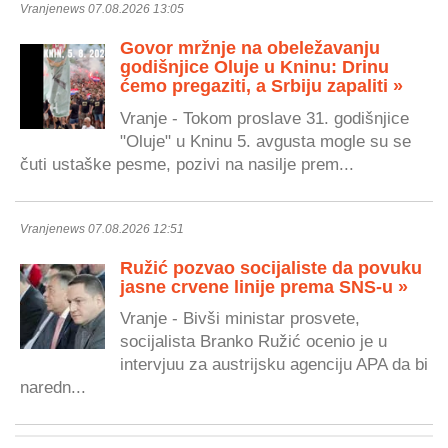
Vranjenews 07.08.2026 13:05
Govor mržnje na obeležavanju
godišnjice Oluje u Kninu: Drinu
ćemo pregaziti, a Srbiju zapaliti »
Vranje - Tokom proslave 31. godišnjice
"Oluje" u Kninu 5. avgusta mogle su se
čuti ustaške pesme, pozivi na nasilje prem...
Vranjenews 07.08.2026 12:51
Ružić pozvao socijaliste da povuku
jasne crvene linije prema SNS-u »
Vranje - Bivši ministar prosvete,
socijalista Branko Ružić ocenio je u
intervjuu za austrijsku agenciju APA da bi
naredn...