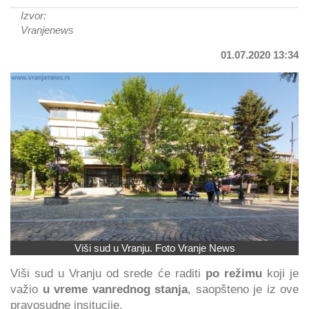
Izvor:
Vranjenews
01.07.2020 13:34
Viši sud u Vranju. Foto Vranje News
Viši sud u Vranju od srede će raditi
po režimu
koji je
važio
u vreme vanrednog stanja
, saopšteno je iz ove
pravosudne insitucije.