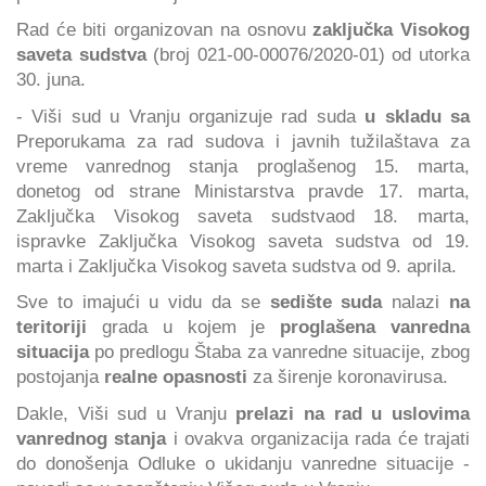
Rad će biti organizovan na osnovu
zaključka Visokog
saveta sudstva
(broj 021-00-00076/2020-01) od utorka
30. juna.
- Viši sud u Vranju organizuje rad suda
u skladu sa
Preporukama za rad sudova i javnih tužilaštava za
vreme vanrednog stanja proglašenog 15. marta,
donetog od strane Ministarstva pravde 17. marta,
Zaključka Visokog saveta sudstvaod 18. marta,
ispravke Zaključka Visokog saveta sudstva od 19.
marta i Zaključka Visokog saveta sudstva od 9. aprila.
Sve to imajući u vidu da se
sedište suda
nalazi
na
teritoriji
grada u kojem je
proglašena vanredna
situacija
po predlogu Štaba za vanredne situacije, zbog
postojanja
realne opasnosti
za širenje koronavirusa.
Dakle, Viši sud u Vranju
prelazi na rad u uslovima
vanrednog stanja
i ovakva organizacija rada će trajati
do donošenja Odluke o ukidanju vanredne situacije -