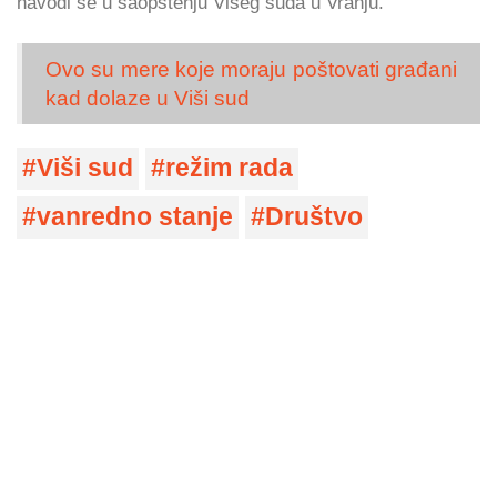
navodi se u saopštenju Višeg suda u Vranju.
Ovo su mere koje moraju poštovati građani
kad dolaze u Viši sud
Viši sud
režim rada
vanredno stanje
Društvo