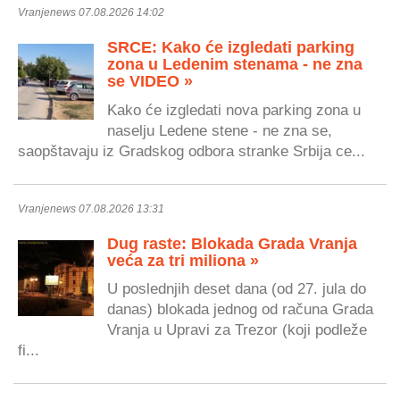
Vranjenews 07.08.2026 14:02
SRCE: Kako će izgledati parking
zona u Ledenim stenama - ne zna
se VIDEO »
Kako će izgledati nova parking zona u
naselju Ledene stene - ne zna se,
saopštavaju iz Gradskog odbora stranke Srbija ce...
Vranjenews 07.08.2026 13:31
Dug raste: Blokada Grada Vranja
veća za tri miliona »
U poslednjih deset dana (od 27. jula do
danas) blokada jednog od računa Grada
Vranja u Upravi za Trezor (koji podleže
fi...