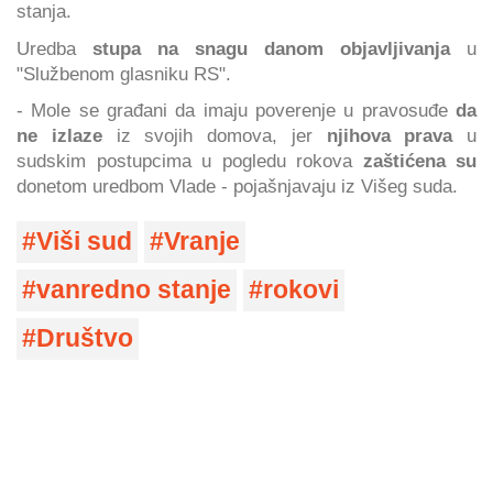
stanja.
Uredba
stupa na snagu danom objavljivanja
u
"Službenom glasniku RS".
- Mole se građani da imaju poverenje u pravosuđe
da
ne izlaze
iz svojih domova, jer
njihova prava
u
sudskim postupcima u pogledu rokova
zaštićena su
donetom uredbom Vlade - pojašnjavaju iz Višeg suda.
Viši sud
Vranje
vanredno stanje
rokovi
Društvo