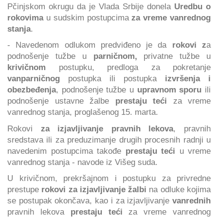
Pčinjskom okrugu da je Vlada Srbije donela
Uredbu o
rokovima
u sudskim postupcima
za vreme vanrednog
stanja
.
- Navedenom odlukom predviđeno je da
rokovi z
a
podnošenje tužbe u
parničnom,
privatne tužbe u
krivičnom
postupku, predloga za pokretanje
vanparničnog
postupka ili postupka
izvršenja i
obezbeđenja
, podnošenje tužbe u
upravnom sporu
ili
podnošenje ustavne žalbe
prestaju teći
za vreme
vanrednog stanja, proglašenog 15. marta.
Rokovi
za izjavljivanje pravnih lekova
, pravnih
sredstava ili za preduzimanje drugih procesnih radnji u
navedenim postupcima takođe
prestaju teći
u vreme
vanrednog stanja - navode iz Višeg suda.
U krivičnom, prekršajnom i postupku za privredne
prestupe
rokovi za izjavljivanje žalbi
na odluke kojima
se postupak okončava, kao i za izjavljivanje
vanrednih
pravnih lekova
prestaju teći
za vreme vanrednog