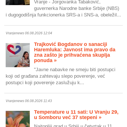
Vranje - Jorgovanka Tabaković,
guvernerka Narodne banke Srbije (NBS)
i dugogodišnja funkcionerka SRS-a i SNS-a, obeležil...
Vranjenews 06.08.2026 12:04
Trajković Bogdanov o sanaciji
Haremluka: Javnost ima pravo da
zna zašto je prihvaćena skuplja
ponuda »
"Javne nabavke ne smeju biti postupci
koji od građana zahtevaju slepo poverenje, već
postupci koji poverenje zaslužuju k...
Vranjenews 06.08.2026 11:43
Temperature u 11 sati: U Vranju 29,
u Somboru već 37 stepeni »
Najtopliji grad u Srbiji u četvrtak u 11