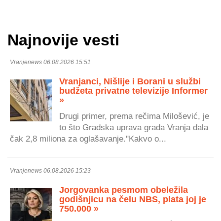
Najnovije vesti
Vranjenews 06.08.2026 15:51
Vranjanci, Nišlije i Borani u službi
budžeta privatne televizije Informer
»
Drugi primer, prema rečima Milošević, je
to što Gradska uprava grada Vranja dala
čak 2,8 miliona za oglašavanje."Kakvo o...
Vranjenews 06.08.2026 15:23
Jorgovanka pesmom obeležila
godišnjicu na čelu NBS, plata joj je
750.000 »