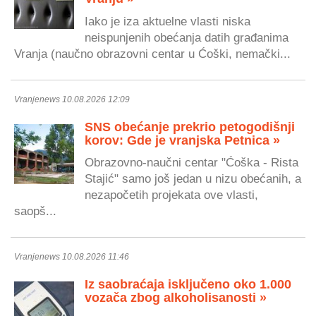
Iako je iza aktuelne vlasti niska
neispunjenih obećanja datih građanima
Vranja (naučno obrazovni centar u Ćoški, nemački...
Vranjenews 10.08.2026 12:09
SNS obećanje prekrio petogodišnji
korov: Gde je vranjska Petnica »
Obrazovno-naučni centar "Ćoška - Rista
Stajić" samo još jedan u nizu obećanih, a
nezapočetih projekata ove vlasti,
saopš...
Vranjenews 10.08.2026 11:46
Iz saobraćaja isključeno oko 1.000
vozača zbog alkoholisanosti »