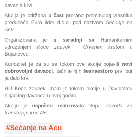
davanja krvi.
Akcija je održana
u čast
prerano preminulog vlasnika
preduzeća Euro lider d.o.o, pod nazivom
Sećanje na
Acu
.
Organizovana je
u saradnji sa
Humanitarnim
udruženjem
Koce zauvek
i
Crvenim krstom
u
Bujanovcu.
Kuriozitet je da su se tokom ove akcije pojavili
novi
dobrovoljni davaoci
, tačnije njih
šesnaestoro
prvi put
ja dalo krv.
HU Koce zauvek imalo je tokom akcije u Davidovcu
hiljaditog davaoca u ovoj godini.
Akciju je
uspešno realizovala
ekipa
Zavoda za
transfuziju krvi Niš
.
Sećanje na Acu