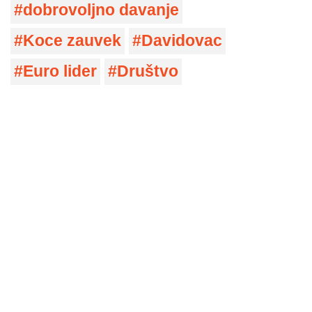
dobrovoljno davanje
Koce zauvek
Davidovac
Euro lider
Društvo