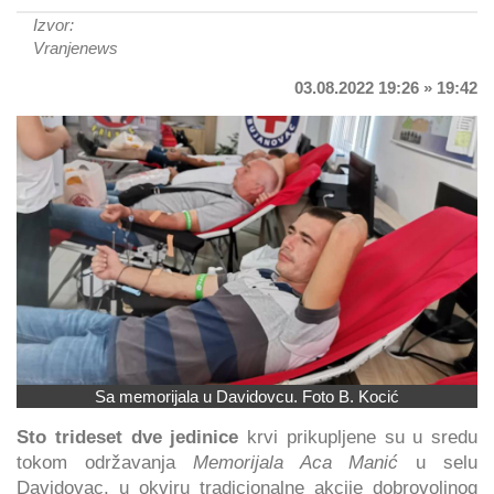
Izvor:
Vranjenews
03.08.2022 19:26 » 19:42
Sa memorijala u Davidovcu. Foto B. Kocić
Sto trideset dve jedinice
krvi prikupljene su u sredu
tokom održavanja
Memorijala Aca Manić
u selu
Davidovac, u okviru tradicionalne akcije dobrovoljnog