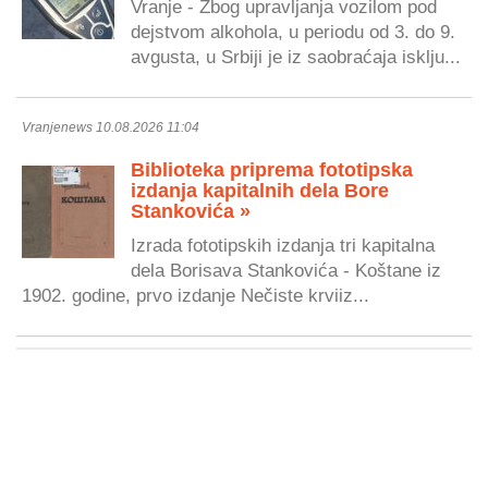
Vranje - Zbog upravljanja vozilom pod
dejstvom alkohola, u periodu od 3. do 9.
avgusta, u Srbiji je iz saobraćaja isklju...
Vranjenews 10.08.2026 11:04
Biblioteka priprema fototipska
izdanja kapitalnih dela Bore
Stankovića »
Izrada fototipskih izdanja tri kapitalna
dela Borisava Stankovića - Koštane iz
1902. godine, prvo izdanje Nečiste krviiz...